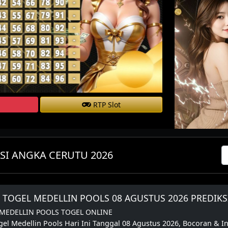
RTP Slot
KSI ANGKA CERUTU 2026
I TOGEL MEDELLIN POOLS 08 AGUSTUS 2026 PREDIK
MEDELLIN POOLS TOGEL ONLINE
gel Medellin Pools Hari Ini Tanggal 08 Agustus 2026,
Bocoran & In