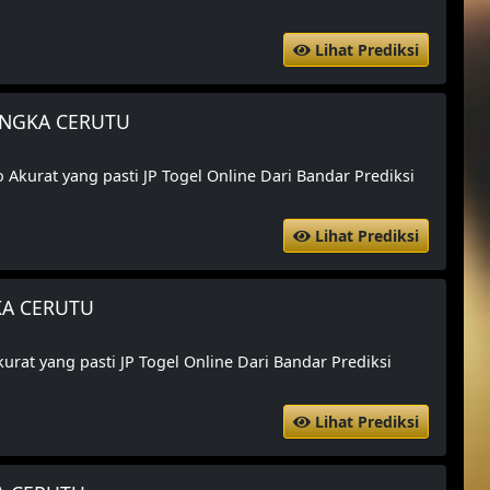
Lihat Prediksi
ANGKA CERUTU
 Akurat yang pasti JP Togel Online Dari Bandar Prediksi
Lihat Prediksi
KA CERUTU
urat yang pasti JP Togel Online Dari Bandar Prediksi
Lihat Prediksi