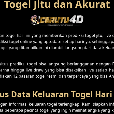
Togel Jitu dan Akurat
n togel hari ini yang memberikan prediksi togel jitu, live
ediksi togel online yang uptodate setiap harinya, sehing
togel yang ditampilkan ini diambil langsung dari data kel
tus prediksi togel bisa langsung berlangganan dengan P
warna hingga live draw yang bisa disaksikan live setiap 
ediakan 12 pasaran togel resmi dan terpercaya yang bisa 
tus Data Keluaran Togel Hari 
ngan informasi keluaran togel terlengkap. Kami siapkan inf
da beberapa pecinta togel yang ingin melihat angka yang 