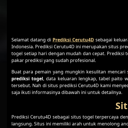
Selamat datang di
Prediksi Cerutu4D
sebagai keluara
Indonesia. Prediksi Cerutu4D ini merupakan situs pr
togel setiap hari dengan mudah dan cepat. Prediksi 
pakar prediksi yang sudah profesional.
Buat para pemain yang mungkin kesulitan mencari si
prediksi togel
, data keluaran lengkap, tabel paito 
tersebut. Nah di situs prediksi Cerutu4D kami meny
saja ikuti informasinya dibawah ini untuk detailnya.
Si
Prediksi Cerutu4D sebagai situs togel terpercaya de
langsung. Situs ini memiliki arah untuk menolong an