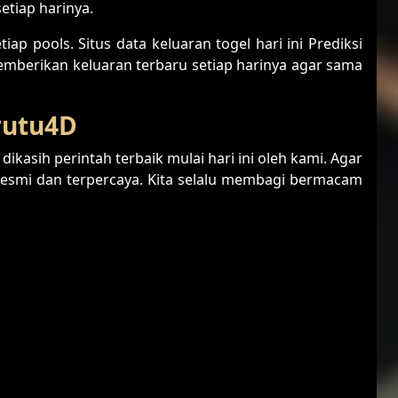
etiap harinya.
ap pools. Situs data keluaran togel hari ini Prediksi
mberikan keluaran terbaru setiap harinya agar sama
erutu4D
dikasih perintah terbaik mulai hari ini oleh kami. Agar
e resmi dan terpercaya. Kita selalu membagi bermacam