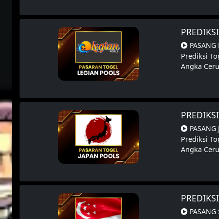
PREDIKS
PASANG 
Prediksi To
Angka Ceru
PREDIKS
PASANG 
Prediksi To
Angka Ceru
PREDIKS
PASANG 