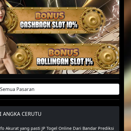
SI ANGKA CERUTU
fo Akurat yang pasti JP Togel Online Dari Bandar Prediksi