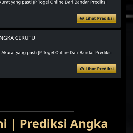
urat yang pasti JP Togel Online Dari Bandar Prediksi
Lihat Prediksi
ANGKA CERUTU
 Akurat yang pasti JP Togel Online Dari Bandar Prediksi
Lihat Prediksi
ni | Prediksi Angka