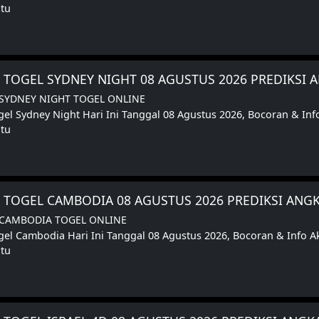
tu
I TOGEL SYDNEY NIGHT 08 AGUSTUS 2026 PREDIKSI 
SYDNEY NIGHT TOGEL ONLINE
gel Sydney Night Hari Ini Tanggal 08 Agustus 2026,
Bocoran & Info
tu
I TOGEL CAMBODIA 08 AGUSTUS 2026 PREDIKSI ANG
CAMBODIA TOGEL ONLINE
gel Cambodia Hari Ini Tanggal 08 Agustus 2026,
Bocoran & Info Ak
tu