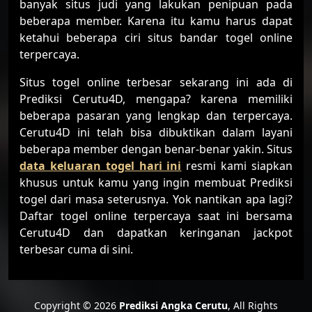
banyak situs judi yang lakukan penipuan pada
beberapa member. Karena itu kamu harus dapat
ketahui beberapa ciri situs bandar togel online
terpercaya.
Situs togel online terbesar sekarang ini ada di
Prediksi Cerutu4D, mengapa? karena memiliki
beberapa pasaran yang lengkap dan terpercaya.
Cerutu4D ini telah bisa dibuktikan dalam layani
beberapa member dengan benar-benar yakin. Situs
data keluaran togel hari ini
resmi kami siapkan
khusus untuk kamu yang ingin membuat Prediksi
togel dari masa seterusnya. Yok nantikan apa lagi?
Daftar togel online terpercaya saat ini bersama
Cerutu4D dan dapatkan keringanan jackpot
terbesar cuma di sini.
Copyright © 2026
Prediksi Angka Cerutu
, All Rights