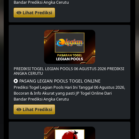
Bandar Prediksi Angka Cerutu
Lihat Prediksi
PREDIKSI TOGEL LEGIAN POOLS 06 AGUSTUS 2026 PREDIKSI
ANGKA CERUTU
PASANG LEGIAN POOLS TOGEL ONLINE
Prediksi Togel Legian Pools Hari Ini Tanggal 06 Agustus 2026,
Bocoran & Info Akurat yang pasti JP Togel Online Dari
Bandar Prediksi Angka Cerutu
Lihat Prediksi