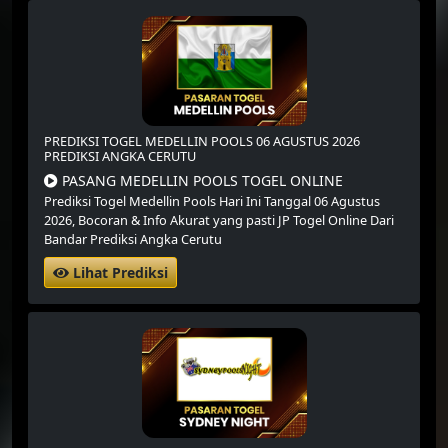
PREDIKSI TOGEL MEDELLIN POOLS 06 AGUSTUS 2026
PREDIKSI ANGKA CERUTU
PASANG MEDELLIN POOLS TOGEL ONLINE
Prediksi Togel Medellin Pools Hari Ini Tanggal 06 Agustus
2026,
Bocoran & Info Akurat yang pasti JP Togel Online Dari
Bandar Prediksi Angka Cerutu
Lihat Prediksi