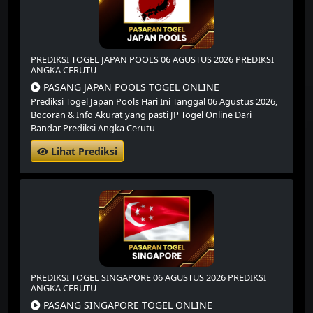
PREDIKSI TOGEL JAPAN POOLS 06 AGUSTUS 2026 PREDIKSI
ANGKA CERUTU
PASANG JAPAN POOLS TOGEL ONLINE
Prediksi Togel Japan Pools Hari Ini Tanggal 06 Agustus 2026,
Bocoran & Info Akurat yang pasti JP Togel Online Dari
Bandar Prediksi Angka Cerutu
Lihat Prediksi
PREDIKSI TOGEL SINGAPORE 06 AGUSTUS 2026 PREDIKSI
ANGKA CERUTU
PASANG SINGAPORE TOGEL ONLINE