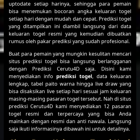
uptodate setiap harinya, sehingga para pemain
bisa menemukan bocoran angka keluaran togel
setiap hari dengan mudah dan cepat. Prediksi togel
yang ditampilkan ini diambil langsung dari data
keluaran togel resmi yang kemudian dibuatkan
rumus oleh pakar prediksi yang sudah profesional.
Buat para pemain yang mungkin kesulitan mencari
situs prediksi togel bisa langsung berlangganan
dengan Prediksi Cerutu4D saja. Disini kami
menyediakan info
prediksi togel
, data keluaran
lengkap, tabel paito warna hingga live draw yang
bisa disaksikan live setiap hari sesuai jam keluaran
masing-masing pasaran togel tersebut. Nah di situs
prediksi Cerutu4D kami menyediakan 12 pasaran
togel resmi dan terpercaya yang bisa Anda
mainkan dengan resmi dan anti nawala. Langsung
saja ikuti informasinya dibawah ini untuk detailnya.