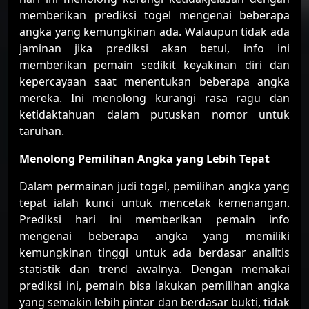
memberikan prediksi togel mengenai beberapa
angka yang kemungkinan ada. Walaupun tidak ada
jaminan jika prediksi akan betul, info ini
memberikan pemain sedikit keyakinan diri dan
kepercayaan saat menentukan beberapa angka
mereka. Ini menolong kurangi rasa ragu dan
ketidaktahuan dalam putuskan nomor untuk
taruhan.
Menolong Pemilihan Angka yang Lebih Tepat
Dalam permainan judi togel, pemilihan angka yang
tepat ialah kunci untuk mencetak kemenangan.
Prediksi hari ini memberikan pemain info
mengenai beberapa angka yang memiliki
kemungkinan tinggi untuk ada berdasar analitis
statistik dan trend awalnya. Dengan memakai
prediksi ini, pemain bisa lakukan pemilihan angka
yang semakin lebih pintar dan berdasar bukti, tidak