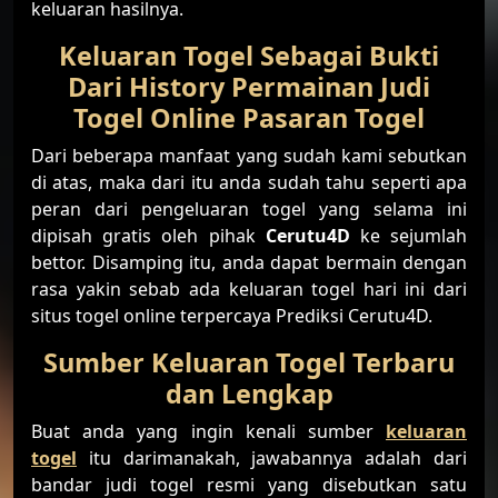
keluaran hasilnya.
Keluaran Togel Sebagai Bukti
Dari History Permainan Judi
Togel Online Pasaran Togel
Dari beberapa manfaat yang sudah kami sebutkan
di atas, maka dari itu anda sudah tahu seperti apa
peran dari pengeluaran togel yang selama ini
dipisah gratis oleh pihak
Cerutu4D
ke sejumlah
bettor. Disamping itu, anda dapat bermain dengan
rasa yakin sebab ada keluaran togel hari ini dari
situs togel online terpercaya Prediksi Cerutu4D.
Sumber Keluaran Togel Terbaru
dan Lengkap
Buat anda yang ingin kenali sumber
keluaran
togel
itu darimanakah, jawabannya adalah dari
bandar judi togel resmi yang disebutkan satu