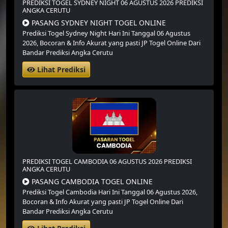
PREDIKSI TOGEL SYDNEY NIGHT 06 AGUSTUS 2026 PREDIKSI
ANGKA CERUTU
PASANG SYDNEY NIGHT TOGEL ONLINE
Prediksi Togel Sydney Night Hari Ini Tanggal 06 Agustus
2026,
Bocoran & Info Akurat yang pasti JP Togel Online Dari
Bandar Prediksi Angka Cerutu
Lihat Prediksi
PREDIKSI TOGEL CAMBODIA 06 AGUSTUS 2026 PREDIKSI
ANGKA CERUTU
PASANG CAMBODIA TOGEL ONLINE
Prediksi Togel Cambodia Hari Ini Tanggal 06 Agustus 2026,
Bocoran & Info Akurat yang pasti JP Togel Online Dari
Bandar Prediksi Angka Cerutu