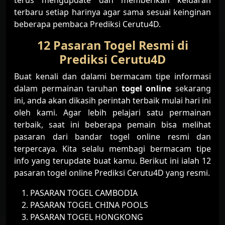
terus mengupdate dan memberikan keluaran
terbaru setiap harinya agar sama sesuai keinginan
beberapa pembaca Prediksi Cerutu4D.
12 Pasaran Togel Resmi di
Prediksi Cerutu4D
Buat kenali dan dalami bermacam tipe informasi
dalam permainan taruhan
togel online
sekarang
ini, anda akan dikasih perintah terbaik mulai hari ini
oleh kami. Agar lebih pelajari satu permainan
terbaik, saat ini beberapa pemain bisa melihat
pasaran dari bandar togel online resmi dan
terpercaya. Kita selalu membagi bermacam tipe
info yang terupdate buat kamu. Berikut ini ialah 12
pasaran togel online Prediksi Cerutu4D yang resmi.
PASARAN TOGEL CAMBODIA
PASARAN TOGEL CHINA POOLS
PASARAN TOGEL HONGKONG