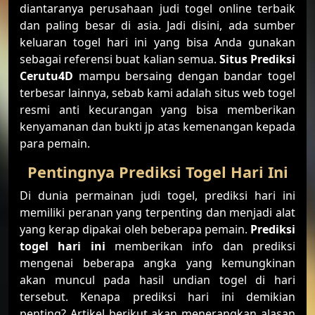
diantaranya perusahaan judi togel online terbaik
dan paling besar di asia. Jadi disini, ada sumber
keluaran togel hari ini yang bisa Anda gunakan
sebagai referensi buat kalian semua.
Situs Prediksi
Cerutu4D
mampu bersaing dengan bandar togel
terbesar lainnya, sebab kami adalah situs web togel
resmi anti kecurangan yang bisa memberikan
kenyamanan dan bukti jp atas kemenangan kepada
para pemain.
Pentingnya Prediksi Togel Hari Ini
Di dunia permainan judi togel, prediksi hari ini
memiliki peranan yang terpenting dan menjadi alat
yang kerap dipakai oleh beberapa pemain.
Prediksi
togel hari ini
memberikan info dan prediksi
mengenai beberapa angka yang kemungkinan
akan muncul pada hasil undian togel di hari
tersebut. Kenapa prediksi hari ini demikian
penting? Artikel berikut akan menerangkan alasan