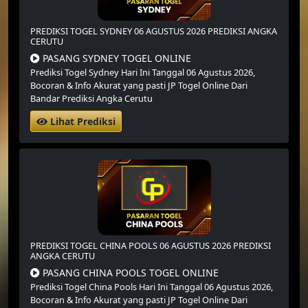
PREDIKSI TOGEL SYDNEY 06 AGUSTUS 2026 PREDIKSI ANGKA
CERUTU
PASANG SYDNEY TOGEL ONLINE
Prediksi Togel Sydney Hari Ini Tanggal 06 Agustus 2026,
Bocoran & Info Akurat yang pasti JP Togel Online Dari
Bandar Prediksi Angka Cerutu
Lihat Prediksi
PREDIKSI TOGEL CHINA POOLS 06 AGUSTUS 2026 PREDIKSI
ANGKA CERUTU
PASANG CHINA POOLS TOGEL ONLINE
Prediksi Togel China Pools Hari Ini Tanggal 06 Agustus 2026,
Bocoran & Info Akurat yang pasti JP Togel Online Dari