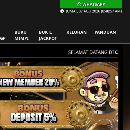
WHATSAPP
JUMAT, 07 AGU 2026 (
8:48:59 AM
)
BUKU
BUKTI
KELUHAN
PANDUAN
SGP
MIMPI
JACKPOT
SELAMAT DATANG DI
CERUTU4D
B