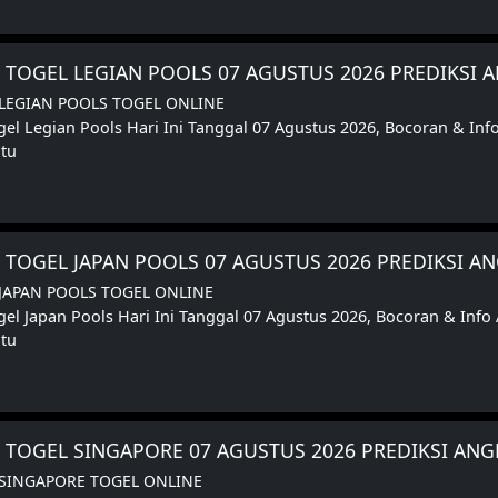
I TOGEL LEGIAN POOLS 07 AGUSTUS 2026 PREDIKSI 
LEGIAN POOLS TOGEL ONLINE
gel Legian Pools Hari Ini Tanggal 07 Agustus 2026,
Bocoran & Info
tu
I TOGEL JAPAN POOLS 07 AGUSTUS 2026 PREDIKSI A
JAPAN POOLS TOGEL ONLINE
gel Japan Pools Hari Ini Tanggal 07 Agustus 2026,
Bocoran & Info 
tu
I TOGEL SINGAPORE 07 AGUSTUS 2026 PREDIKSI AN
SINGAPORE TOGEL ONLINE