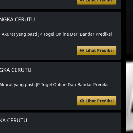
ANGKA CERUTU
 Akurat yang pasti JP Togel Online Dari Bandar Prediksi
Lihat Prediksi
NGKA CERUTU
Akurat yang pasti JP Togel Online Dari Bandar Prediksi
Lihat Prediksi
GKA CERUTU