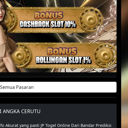
SI ANGKA CERUTU
fo Akurat yang pasti JP Togel Online Dari Bandar Prediksi