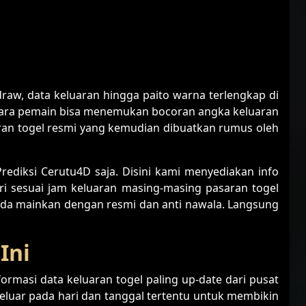
 draw, data keluaran hingga paito warna terlengkap di
ga para pemain bisa menemukan bocoran angka keluaran
uaran togel resmi yang kemudian dibuatkan rumus oleh
rediksi Cerutu4D saja. Disini kami menyediakan info
hari sesuai jam keluaran masing-masing pasaran togel
Anda mainkan dengan resmi dan anti nawala. Langsung
Ini
ormasi data keluaran togel paling up-date dari pusat
keluar pada hari dan tanggal tertentu untuk membikin