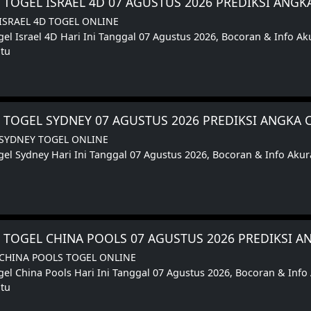
 TOGEL ISRAEL 4D 07 AGUSTUS 2026 PREDIKSI ANG
ISRAEL 4D TOGEL ONLINE
gel Israel 4D Hari Ini Tanggal 07 Agustus 2026,
Bocoran & Info Aku
tu
I TOGEL SYDNEY 07 AGUSTUS 2026 PREDIKSI ANGKA 
SYDNEY TOGEL ONLINE
gel Sydney Hari Ini Tanggal 07 Agustus 2026,
Bocoran & Info Akura
I TOGEL CHINA POOLS 07 AGUSTUS 2026 PREDIKSI 
CHINA POOLS TOGEL ONLINE
gel China Pools Hari Ini Tanggal 07 Agustus 2026,
Bocoran & Info 
tu