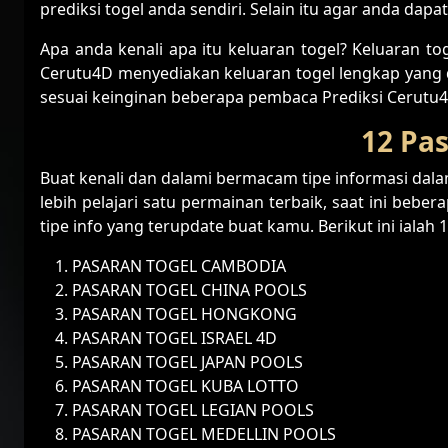
prediksi togel anda sendiri. Selain itu agar anda dapa
Apa anda kenali apa itu keluaran togel? Keluaran tog
Cerutu4D menyediakan keluaran togel lengkap yang 
sesuai keinginan beberapa pembaca Prediksi Cerutu4
12 Pas
Buat kenali dan dalami bermacam tipe informasi da
lebih pelajari satu permainan terbaik, saat ini beb
tipe info yang terupdate buat kamu. Berikut ini ialah
PASARAN TOGEL CAMBODIA
PASARAN TOGEL CHINA POOLS
PASARAN TOGEL HONGKONG
PASARAN TOGEL ISRAEL 4D
PASARAN TOGEL JAPAN POOLS
PASARAN TOGEL KUBA LOTTO
PASARAN TOGEL LEGIAN POOLS
PASARAN TOGEL MEDELLIN POOLS