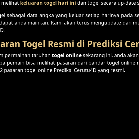
t melihat
keluaran togel hari ini
dan togel secara up-date s
el sebagai data angka yang keluar setiap harinya pada seti
dapat anda mainkan. Kami akan terus mengupdate dan me
D.
aran Togel Resmi di Prediksi C
lam permainan taruhan
togel online
sekarang ini, anda akan 
erapa pemain bisa melihat pasaran dari bandar togel onlin
 12 pasaran togel online Prediksi Cerutu4D yang resmi.