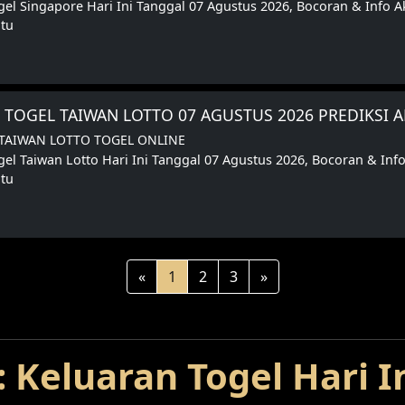
gel Singapore Hari Ini Tanggal 07 Agustus 2026,
Bocoran & Info Ak
tu
I TOGEL TAIWAN LOTTO 07 AGUSTUS 2026 PREDIKSI 
TAIWAN LOTTO TOGEL ONLINE
gel Taiwan Lotto Hari Ini Tanggal 07 Agustus 2026,
Bocoran & Info
tu
«
1
2
3
»
 Keluaran Togel Hari I