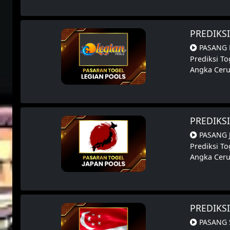
PREDIKS
PASANG 
Prediksi To
Angka Ceru
PREDIKS
PASANG 
Prediksi To
Angka Ceru
PREDIKS
PASANG 