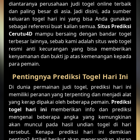
diantaranya perusahaan judi togel online terbaik
dan paling besar di asia. Jadi disini, ada sumber
keluaran togel hari ini yang bisa Anda gunakan
sebagai referensi buat kalian semua.
Situs Prediksi
Cerutu4D
mampu bersaing dengan bandar togel
terbesar lainnya, sebab kami adalah situs web togel
resmi anti kecurangan yang bisa memberikan
kenyamanan dan bukti jp atas kemenangan kepada
para pemain.
Pentingnya Prediksi Togel Hari Ini
Di dunia permainan judi togel, prediksi hari ini
memiliki peranan yang terpenting dan menjadi alat
yang kerap dipakai oleh beberapa pemain.
Prediksi
togel hari ini
memberikan info dan prediksi
mengenai beberapa angka yang kemungkinan
akan muncul pada hasil undian togel di hari
tersebut. Kenapa prediksi hari ini demikian
penting? Artikel berikut akan menerangkan alasan