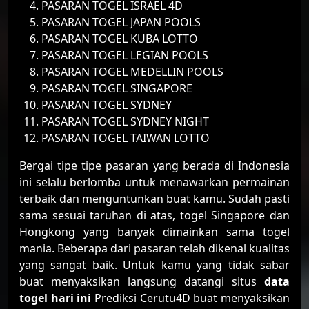
PASARAN TOGEL ISRAEL 4D
PASARAN TOGEL JAPAN POOLS
PASARAN TOGEL KUBA LOTTO
PASARAN TOGEL LEGIAN POOLS
PASARAN TOGEL MEDELLIN POOLS
PASARAN TOGEL SINGAPORE
PASARAN TOGEL SYDNEY
PASARAN TOGEL SYDNEY NIGHT
PASARAN TOGEL TAIWAN LOTTO
Bergai tipe tipe pasaran yang berada di Indonesia
ini selalu berlomba untuk menawarkan permainan
terbaik dan menguntunkan buat kamu. Sudah pasti
sama sesuai taruhan di atas, togel Singapore dan
Hongkong yang banyak dimainkan sama togel
mania. Beberapa dari pasaran telah dikenal kualitas
yang sangat baik. Untuk kamu yang tidak sabar
buat menyaksikan langsung datangi situs
data
togel hari ini
Prediksi Cerutu4D buat menyaksikan