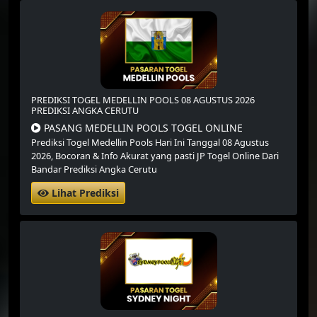
PREDIKSI TOGEL MEDELLIN POOLS 08 AGUSTUS 2026
PREDIKSI ANGKA CERUTU
PASANG MEDELLIN POOLS TOGEL ONLINE
Prediksi Togel Medellin Pools Hari Ini Tanggal 08 Agustus
2026,
Bocoran & Info Akurat yang pasti JP Togel Online Dari
Bandar Prediksi Angka Cerutu
Lihat Prediksi