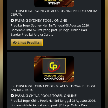
PREDIKSI TOGEL SYDNEY 08 AGUSTUS 2026 PREDIKSI ANGKA
CERUTU
PASANG SYDNEY TOGEL ONLINE
Prediksi Togel Sydney Hari Ini Tanggal 08 Agustus 2026,
Bocoran & Info Akurat yang pasti JP Togel Online Dari
Bandar Prediksi Angka Cerutu
Lihat Prediksi
PREDIKSI TOGEL CHINA POOLS 08 AGUSTUS 2026 PREDIKSI
ANGKA CERUTU
PASANG CHINA POOLS TOGEL ONLINE
Prediksi Togel China Pools Hari Ini Tanggal 08 Agustus 2026,
Bocoran & Info Akurat yang pasti JP Togel Online Dari