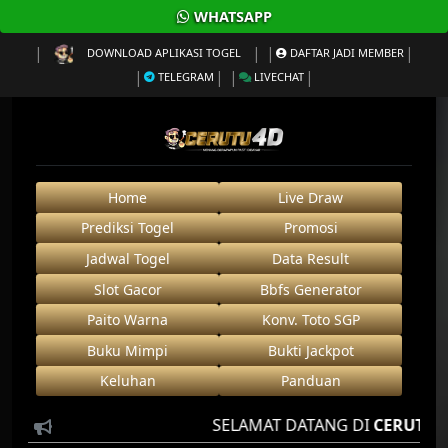
WHATSAPP
DOWNLOAD APLIKASI TOGEL
DAFTAR JADI MEMBER
TELEGRAM
LIVECHAT
Home
Live Draw
Prediksi Togel
Promosi
Jadwal Togel
Data Result
Slot Gacor
Bbfs Generator
Paito Warna
Konv. Toto SGP
Buku Mimpi
Bukti Jackpot
Keluhan
Panduan
SELAMAT DATANG DI
CERUTU4D
B