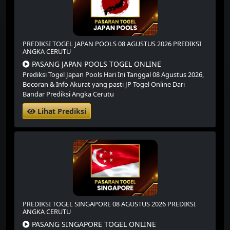
PREDIKSI TOGEL JAPAN POOLS 08 AGUSTUS 2026 PREDIKSI
ANGKA CERUTU
PASANG JAPAN POOLS TOGEL ONLINE
Prediksi Togel Japan Pools Hari Ini Tanggal 08 Agustus 2026,
Bocoran & Info Akurat yang pasti JP Togel Online Dari
Bandar Prediksi Angka Cerutu
Lihat Prediksi
PREDIKSI TOGEL SINGAPORE 08 AGUSTUS 2026 PREDIKSI
ANGKA CERUTU
PASANG SINGAPORE TOGEL ONLINE