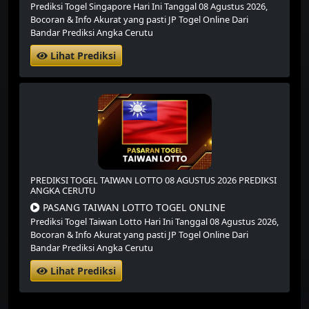
Prediksi Togel Singapore Hari Ini Tanggal 08 Agustus 2026,
Bocoran & Info Akurat yang pasti JP Togel Online Dari
Bandar Prediksi Angka Cerutu
Lihat Prediksi
PREDIKSI TOGEL TAIWAN LOTTO 08 AGUSTUS 2026 PREDIKSI
ANGKA CERUTU
PASANG TAIWAN LOTTO TOGEL ONLINE
Prediksi Togel Taiwan Lotto Hari Ini Tanggal 08 Agustus 2026,
Bocoran & Info Akurat yang pasti JP Togel Online Dari
Bandar Prediksi Angka Cerutu
Lihat Prediksi