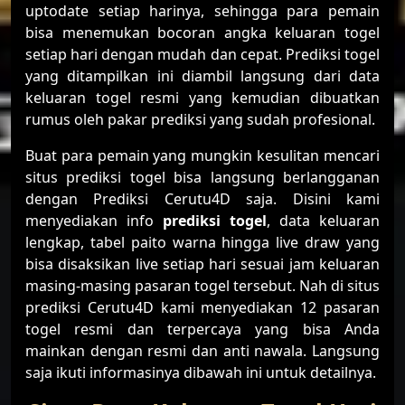
uptodate setiap harinya, sehingga para pemain
bisa menemukan bocoran angka keluaran togel
setiap hari dengan mudah dan cepat. Prediksi togel
yang ditampilkan ini diambil langsung dari data
keluaran togel resmi yang kemudian dibuatkan
rumus oleh pakar prediksi yang sudah profesional.
Buat para pemain yang mungkin kesulitan mencari
situs prediksi togel bisa langsung berlangganan
dengan Prediksi Cerutu4D saja. Disini kami
menyediakan info
prediksi togel
, data keluaran
lengkap, tabel paito warna hingga live draw yang
bisa disaksikan live setiap hari sesuai jam keluaran
masing-masing pasaran togel tersebut. Nah di situs
prediksi Cerutu4D kami menyediakan 12 pasaran
togel resmi dan terpercaya yang bisa Anda
mainkan dengan resmi dan anti nawala. Langsung
saja ikuti informasinya dibawah ini untuk detailnya.