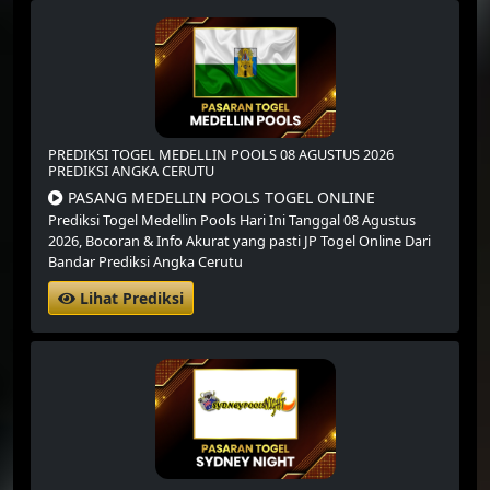
PREDIKSI TOGEL MEDELLIN POOLS 08 AGUSTUS 2026
PREDIKSI ANGKA CERUTU
PASANG MEDELLIN POOLS TOGEL ONLINE
Prediksi Togel Medellin Pools Hari Ini Tanggal 08 Agustus
2026,
Bocoran & Info Akurat yang pasti JP Togel Online Dari
Bandar Prediksi Angka Cerutu
Lihat Prediksi