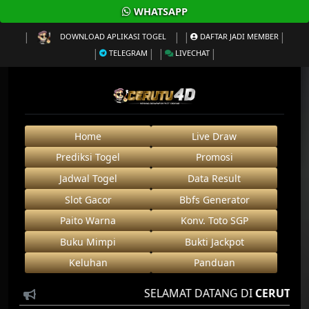
WHATSAPP
DOWNLOAD APLIKASI TOGEL
DAFTAR JADI MEMBER
TELEGRAM
LIVECHAT
Home
Live Draw
Prediksi Togel
Promosi
Jadwal Togel
Data Result
Slot Gacor
Bbfs Generator
Paito Warna
Konv. Toto SGP
Buku Mimpi
Bukti Jackpot
Keluhan
Panduan
SELAMAT DATANG DI
CERUTU4D
BA