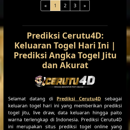
«
1
2
3
»
Prediksi Cerutu4D:
Keluaran Togel Hari Ini |
Prediksi Angka Togel Jitu
dan Akurat
Selamat datang di
Prediksi Cerutu4D
sebagai
keluaran togel hari ini yang memberikan prediksi
togel jitu, live draw, data keluaran hingga paito
warna terlengkap di Indonesia. Prediksi Cerutu4D
ini merupakan situs prediksi togel online yang