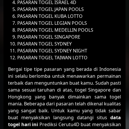
PASARAN TOGEL ISRAEL 4D
PASARAN TOGEL JAPAN POOLS
PASARAN TOGEL KUBA LOTTO
PASARAN TOGEL LEGIAN POOLS
PASARAN TOGEL MEDELLIN POOLS
PASARAN TOGEL SINGAPORE
PASARAN TOGEL SYDNEY
PASARAN TOGEL SYDNEY NIGHT
PASARAN TOGEL TAIWAN LOTTO
Bergai tipe tipe pasaran yang berada di Indonesia
ini selalu berlomba untuk menawarkan permainan
terbaik dan menguntunkan buat kamu. Sudah pasti
sama sesuai taruhan di atas, togel Singapore dan
Hongkong yang banyak dimainkan sama togel
mania. Beberapa dari pasaran telah dikenal kualitas
yang sangat baik. Untuk kamu yang tidak sabar
buat menyaksikan langsung datangi situs
data
togel hari ini
Prediksi Cerutu4D buat menyaksikan