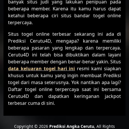
banyak situs judi yang lakukan penipuan pada
beberapa member. Karena itu kamu harus dapat
ketahui beberapa ciri situs bandar togel online
terpercaya.
Situs togel online terbesar sekarang ini ada di
Prediksi Cerutu4D, mengapa? karena memiliki
beberapa pasaran yang lengkap dan terpercaya.
Cerutu4D ini telah bisa dibuktikan dalam layani
beberapa member dengan benar-benar yakin. Situs
data keluaran togel hari ini
resmi kami siapkan
khusus untuk kamu yang ingin membuat Prediksi
togel dari masa seterusnya. Yok nantikan apa lagi?
Daftar togel online terpercaya saat ini bersama
Cerutu4D dan dapatkan keringanan jackpot
terbesar cuma di sini.
Copyright © 2026
Prediksi Angka Cerutu
, All Rights