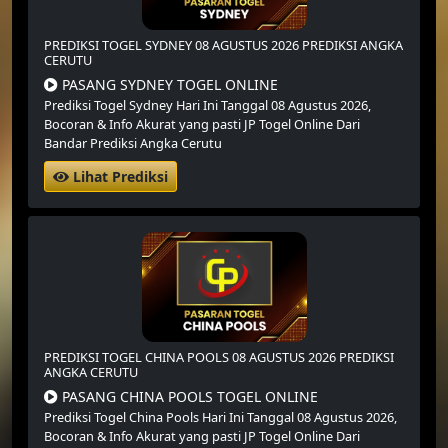
PREDIKSI TOGEL SYDNEY 08 AGUSTUS 2026 PREDIKSI ANGKA
CERUTU
PASANG SYDNEY TOGEL ONLINE
Prediksi Togel Sydney Hari Ini Tanggal 08 Agustus 2026,
Bocoran & Info Akurat yang pasti JP Togel Online Dari
Bandar Prediksi Angka Cerutu
Lihat Prediksi
PREDIKSI TOGEL CHINA POOLS 08 AGUSTUS 2026 PREDIKSI
ANGKA CERUTU
PASANG CHINA POOLS TOGEL ONLINE
Prediksi Togel China Pools Hari Ini Tanggal 08 Agustus 2026,
Bocoran & Info Akurat yang pasti JP Togel Online Dari