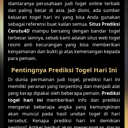
diantaranya perusahaan judi togel online terbaik
dan paling besar di asia. Jadi disini, ada sumber
keluaran togel hari ini yang bisa Anda gunakan
sebagai referensi buat kalian semua.
Situs Prediksi
Cerutu4D
mampu bersaing dengan bandar togel
terbesar lainnya, sebab kami adalah situs web togel
resmi anti kecurangan yang bisa memberikan
kenyamanan dan bukti jp atas kemenangan kepada
para pemain.
Pentingnya Prediksi Togel Hari Ini
Di dunia permainan judi togel, prediksi hari ini
memiliki peranan yang terpenting dan menjadi alat
yang kerap dipakai oleh beberapa pemain.
Prediksi
togel hari ini
memberikan info dan prediksi
mengenai beberapa angka yang kemungkinan
akan muncul pada hasil undian togel di hari
tersebut. Kenapa prediksi hari ini demikian
penting? Artikel berikut akan menerangkan alasan