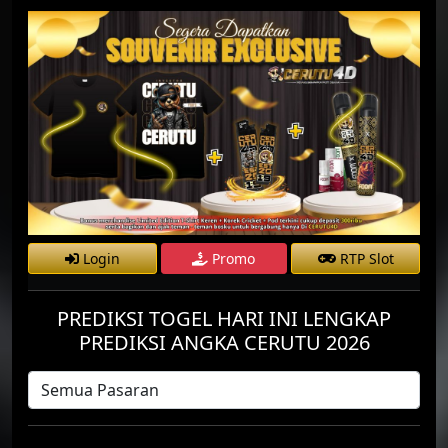
Login
Promo
RTP Slot
PREDIKSI TOGEL HARI INI LENGKAP
PREDIKSI ANGKA CERUTU 2026