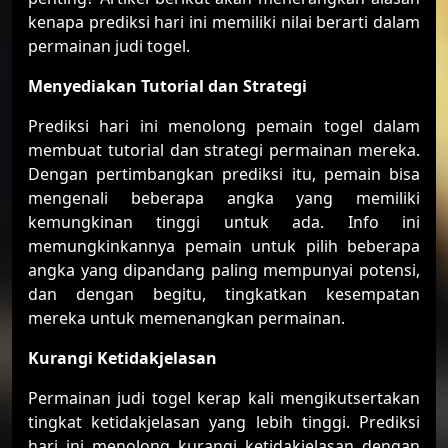
kenapa prediksi hari ini memiliki nilai berarti dalam
permainan judi togel.
Menyediakan Tutorial dan Strategi
Prediksi hari ini menolong pemain togel dalam
membuat tutorial dan strategi permainan mereka.
Dengan pertimbangkan prediksi itu, pemain bisa
mengenali beberapa angka yang memiliki
kemungkinan tinggi untuk ada. Info ini
memungkinkannya pemain untuk pilih beberapa
angka yang dipandang paling mempunyai potensi,
dan dengan begitu, tingkatkan kesempatan
mereka untuk memenangkan permainan.
Kurangi Ketidakjelasan
Permainan judi togel kerap kali mengikutsertakan
tingkat ketidakjelasan yang lebih tinggi. Prediksi
hari ini menolong kurangi ketidakjelasan dengan