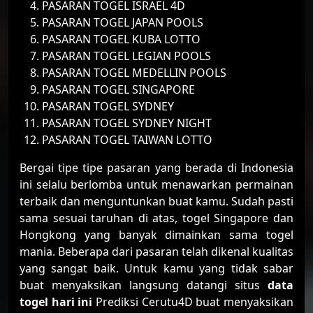
PASARAN TOGEL ISRAEL 4D
PASARAN TOGEL JAPAN POOLS
PASARAN TOGEL KUBA LOTTO
PASARAN TOGEL LEGIAN POOLS
PASARAN TOGEL MEDELLIN POOLS
PASARAN TOGEL SINGAPORE
PASARAN TOGEL SYDNEY
PASARAN TOGEL SYDNEY NIGHT
PASARAN TOGEL TAIWAN LOTTO
Bergai tipe tipe pasaran yang berada di Indonesia
ini selalu berlomba untuk menawarkan permainan
terbaik dan menguntunkan buat kamu. Sudah pasti
sama sesuai taruhan di atas, togel Singapore dan
Hongkong yang banyak dimainkan sama togel
mania. Beberapa dari pasaran telah dikenal kualitas
yang sangat baik. Untuk kamu yang tidak sabar
buat menyaksikan langsung datangi situs
data
togel hari ini
Prediksi Cerutu4D buat menyaksikan