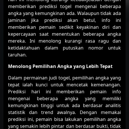
memberikan prediksi togel mengenai beberapa
angka yang kemungkinan ada. Walaupun tidak ada
jaminan jika prediksi akan betul, info ini
memberikan pemain sedikit keyakinan diri dan
kepercayaan saat menentukan beberapa angka
mereka. Ini menolong kurangi rasa ragu dan
ketidaktahuan dalam putuskan nomor untuk
taruhan.
Menolong Pemilihan Angka yang Lebih Tepat
Dalam permainan judi togel, pemilihan angka yang
tepat ialah kunci untuk mencetak kemenangan.
Prediksi hari ini memberikan pemain info
mengenai beberapa angka yang memiliki
kemungkinan tinggi untuk ada berdasar analitis
statistik dan trend awalnya. Dengan memakai
prediksi ini, pemain bisa lakukan pemilihan angka
yang semakin lebih pintar dan berdasar bukti, tidak