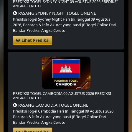
PREDIKSI TOGEL SYDNEY NIGHT 09 AGUSTUS 2026 PREDIKSI
ANGKA CERUTU
PASANG SYDNEY NIGHT TOGEL ONLINE
Prediksi Togel Sydney Night Hari Ini Tanggal 09 Agustus
2026,
Bocoran & Info Akurat yang pasti JP Togel Online Dari
Bandar Prediksi Angka Cerutu
Lihat Prediksi
PREDIKSI TOGEL CAMBODIA 09 AGUSTUS 2026 PREDIKSI
ANGKA CERUTU
PASANG CAMBODIA TOGEL ONLINE
Prediksi Togel Cambodia Hari Ini Tanggal 09 Agustus 2026,
Bocoran & Info Akurat yang pasti JP Togel Online Dari
Bandar Prediksi Angka Cerutu