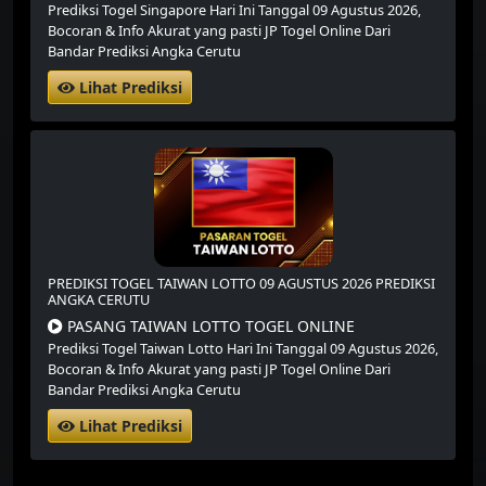
Prediksi Togel Singapore Hari Ini Tanggal 09 Agustus 2026,
Bocoran & Info Akurat yang pasti JP Togel Online Dari
Bandar Prediksi Angka Cerutu
Lihat Prediksi
PREDIKSI TOGEL TAIWAN LOTTO 09 AGUSTUS 2026 PREDIKSI
ANGKA CERUTU
PASANG TAIWAN LOTTO TOGEL ONLINE
Prediksi Togel Taiwan Lotto Hari Ini Tanggal 09 Agustus 2026,
Bocoran & Info Akurat yang pasti JP Togel Online Dari
Bandar Prediksi Angka Cerutu
Lihat Prediksi