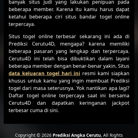
banyak situs judi yang lakukan penipuan pada
beberapa member. Karena itu kamu harus dapat
ketahui beberapa ciri situs bandar togel online
terpercaya.
Situs togel online terbesar sekarang ini ada di
Prediksi Cerutu4D, mengapa? karena memiliki
beberapa pasaran yang lengkap dan terpercaya.
Cerutu4D ini telah bisa dibuktikan dalam layani
beberapa member dengan benar-benar yakin. Situs
data keluaran togel hari ini
resmi kami siapkan
khusus untuk kamu yang ingin membuat Prediksi
togel dari masa seterusnya. Yok nantikan apa lagi?
Daftar togel online terpercaya saat ini bersama
Cerutu4D dan dapatkan keringanan jackpot
terbesar cuma di sini.
Copyright © 2026
Prediksi Angka Cerutu
, All Rights