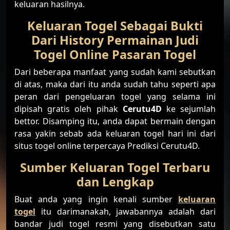
keluaran hasilnya.
Keluaran Togel Sebagai Bukti
Dari History Permainan Judi
Togel Online Pasaran Togel
Dari beberapa manfaat yang sudah kami sebutkan
di atas, maka dari itu anda sudah tahu seperti apa
peran dari pengeluaran togel yang selama ini
dipisah gratis oleh pihak
Cerutu4D
ke sejumlah
bettor. Disamping itu, anda dapat bermain dengan
rasa yakin sebab ada keluaran togel hari ini dari
situs togel online terpercaya Prediksi Cerutu4D.
Sumber Keluaran Togel Terbaru
dan Lengkap
Buat anda yang ingin kenali sumber
keluaran
togel
itu darimanakah, jawabannya adalah dari
bandar judi togel resmi yang disebutkan satu