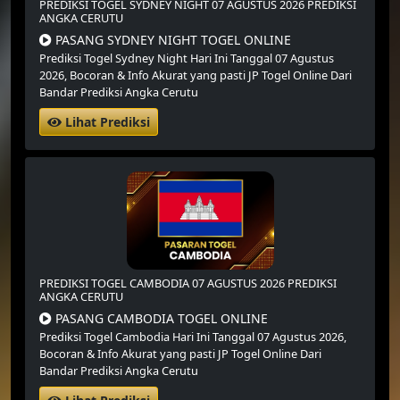
PREDIKSI TOGEL SYDNEY NIGHT 07 AGUSTUS 2026 PREDIKSI
ANGKA CERUTU
PASANG SYDNEY NIGHT TOGEL ONLINE
Prediksi Togel Sydney Night Hari Ini Tanggal 07 Agustus
2026,
Bocoran & Info Akurat yang pasti JP Togel Online Dari
Bandar Prediksi Angka Cerutu
Lihat Prediksi
PREDIKSI TOGEL CAMBODIA 07 AGUSTUS 2026 PREDIKSI
ANGKA CERUTU
PASANG CAMBODIA TOGEL ONLINE
Prediksi Togel Cambodia Hari Ini Tanggal 07 Agustus 2026,
Bocoran & Info Akurat yang pasti JP Togel Online Dari
Bandar Prediksi Angka Cerutu