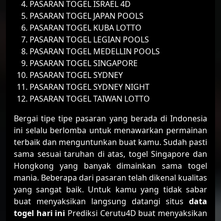
PASARAN TOGEL ISRAEL 4D
PASARAN TOGEL JAPAN POOLS
PASARAN TOGEL KUBA LOTTO
PASARAN TOGEL LEGIAN POOLS
PASARAN TOGEL MEDELLIN POOLS
PASARAN TOGEL SINGAPORE
PASARAN TOGEL SYDNEY
PASARAN TOGEL SYDNEY NIGHT
PASARAN TOGEL TAIWAN LOTTO
Bergai tipe tipe pasaran yang berada di Indonesia
ini selalu berlomba untuk menawarkan permainan
terbaik dan menguntunkan buat kamu. Sudah pasti
sama sesuai taruhan di atas, togel Singapore dan
Hongkong yang banyak dimainkan sama togel
mania. Beberapa dari pasaran telah dikenal kualitas
yang sangat baik. Untuk kamu yang tidak sabar
buat menyaksikan langsung datangi situs
data
togel hari ini
Prediksi Cerutu4D buat menyaksikan