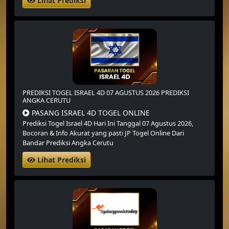
Lihat Prediksi
PREDIKSI TOGEL ISRAEL 4D 07 AGUSTUS 2026 PREDIKSI
ANGKA CERUTU
PASANG ISRAEL 4D TOGEL ONLINE
Prediksi Togel Israel 4D Hari Ini Tanggal 07 Agustus 2026,
Bocoran & Info Akurat yang pasti JP Togel Online Dari
Bandar Prediksi Angka Cerutu
Lihat Prediksi