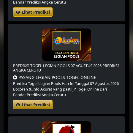
Bandar Prediksi Angka Cerutu
Lihat Prediksi
PREDIKSI TOGEL LEGIAN POOLS 07 AGUSTUS 2026 PREDIKSI
ANGKA CERUTU
PASANG LEGIAN POOLS TOGEL ONLINE
Prediksi Togel Legian Pools Hari Ini Tanggal 07 Agustus 2026,
Bocoran & Info Akurat yang pasti JP Togel Online Dari
Bandar Prediksi Angka Cerutu
Lihat Prediksi