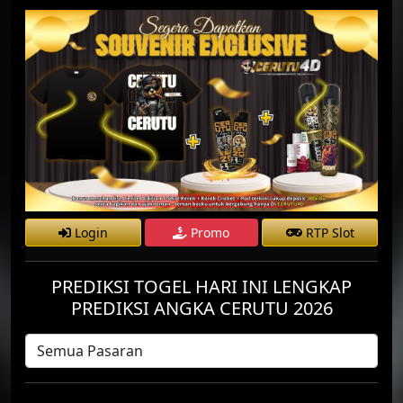
Login
Promo
RTP Slot
PREDIKSI TOGEL HARI INI LENGKAP
PREDIKSI ANGKA CERUTU 2026