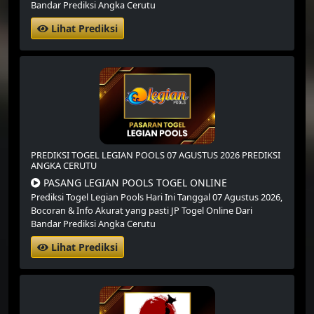
Bandar Prediksi Angka Cerutu
Lihat Prediksi
PREDIKSI TOGEL LEGIAN POOLS 07 AGUSTUS 2026 PREDIKSI
ANGKA CERUTU
PASANG LEGIAN POOLS TOGEL ONLINE
Prediksi Togel Legian Pools Hari Ini Tanggal 07 Agustus 2026,
Bocoran & Info Akurat yang pasti JP Togel Online Dari
Bandar Prediksi Angka Cerutu
Lihat Prediksi