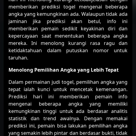
memberikan prediksi togel mengenai beberapa
angka yang kemungkinan ada. Walaupun tidak ada
jaminan jika prediksi akan betul, info ini
memberikan pemain sedikit keyakinan diri dan
kepercayaan saat menentukan beberapa angka
mereka. Ini menolong kurangi rasa ragu dan
ketidaktahuan dalam putuskan nomor untuk
taruhan.
Menolong Pemilihan Angka yang Lebih Tepat
Dalam permainan judi togel, pemilihan angka yang
tepat ialah kunci untuk mencetak kemenangan.
Prediksi hari ini memberikan pemain info
mengenai beberapa angka yang memiliki
kemungkinan tinggi untuk ada berdasar analitis
statistik dan trend awalnya. Dengan memakai
prediksi ini, pemain bisa lakukan pemilihan angka
yang semakin lebih pintar dan berdasar bukti, tidak