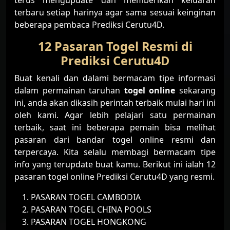
terus mengupdate dan memberikan keluaran
terbaru setiap harinya agar sama sesuai keinginan
beberapa pembaca Prediksi Cerutu4D.
12 Pasaran Togel Resmi di
Prediksi Cerutu4D
Buat kenali dan dalami bermacam tipe informasi
dalam permainan taruhan
togel online
sekarang
ini, anda akan dikasih perintah terbaik mulai hari ini
oleh kami. Agar lebih pelajari satu permainan
terbaik, saat ini beberapa pemain bisa melihat
pasaran dari bandar togel online resmi dan
terpercaya. Kita selalu membagi bermacam tipe
info yang terupdate buat kamu. Berikut ini ialah 12
pasaran togel online Prediksi Cerutu4D yang resmi.
PASARAN TOGEL CAMBODIA
PASARAN TOGEL CHINA POOLS
PASARAN TOGEL HONGKONG