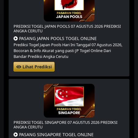
PREDIKSI TOGEL JAPAN POOLS 07 AGUSTUS 2026 PREDIKSI
ANGKA CERUTU
PASANG JAPAN POOLS TOGEL ONLINE
Prediksi Togel Japan Pools Hari Ini Tanggal 07 Agustus 2026,
Bocoran & Info Akurat yang pasti JP Togel Online Dari
Bandar Prediksi Angka Cerutu
Lihat Prediksi
PREDIKSI TOGEL SINGAPORE 07 AGUSTUS 2026 PREDIKSI
ANGKA CERUTU
PASANG SINGAPORE TOGEL ONLINE