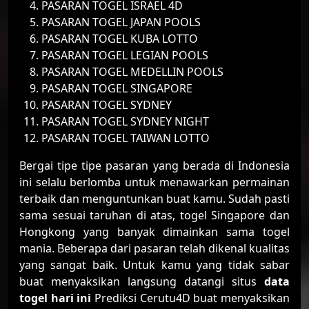
PASARAN TOGEL ISRAEL 4D
PASARAN TOGEL JAPAN POOLS
PASARAN TOGEL KUBA LOTTO
PASARAN TOGEL LEGIAN POOLS
PASARAN TOGEL MEDELLIN POOLS
PASARAN TOGEL SINGAPORE
PASARAN TOGEL SYDNEY
PASARAN TOGEL SYDNEY NIGHT
PASARAN TOGEL TAIWAN LOTTO
Bergai tipe tipe pasaran yang berada di Indonesia
ini selalu berlomba untuk menawarkan permainan
terbaik dan menguntunkan buat kamu. Sudah pasti
sama sesuai taruhan di atas, togel Singapore dan
Hongkong yang banyak dimainkan sama togel
mania. Beberapa dari pasaran telah dikenal kualitas
yang sangat baik. Untuk kamu yang tidak sabar
buat menyaksikan langsung datangi situs
data
togel hari ini
Prediksi Cerutu4D buat menyaksikan