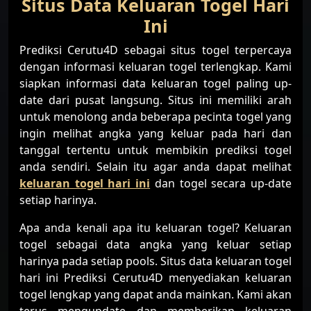
Situs Data Keluaran Togel Hari
Ini
Prediksi Cerutu4D sebagai situs togel terpercaya
dengan informasi keluaran togel terlengkap. Kami
siapkan informasi data keluaran togel paling up-
date dari pusat langsung. Situs ini memiliki arah
untuk menolong anda beberapa pecinta togel yang
ingin melihat angka yang keluar pada hari dan
tanggal tertentu untuk membikin prediksi togel
anda sendiri. Selain itu agar anda dapat melihat
keluaran togel hari ini
dan togel secara up-date
setiap harinya.
Apa anda kenali apa itu keluaran togel? Keluaran
togel sebagai data angka yang keluar setiap
harinya pada setiap pools. Situs data keluaran togel
hari ini Prediksi Cerutu4D menyediakan keluaran
togel lengkap yang dapat anda mainkan. Kami akan