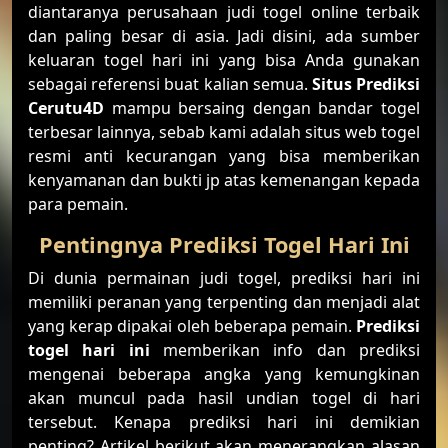
diantaranya perusahaan judi togel online terbaik
dan paling besar di asia. Jadi disini, ada sumber
keluaran togel hari ini yang bisa Anda gunakan
sebagai referensi buat kalian semua.
Situs Prediksi
Cerutu4D
mampu bersaing dengan bandar togel
terbesar lainnya, sebab kami adalah situs web togel
resmi anti kecurangan yang bisa memberikan
kenyamanan dan bukti jp atas kemenangan kepada
para pemain.
Pentingnya Prediksi Togel Hari Ini
Di dunia permainan judi togel, prediksi hari ini
memiliki peranan yang terpenting dan menjadi alat
yang kerap dipakai oleh beberapa pemain.
Prediksi
togel hari ini
memberikan info dan prediksi
mengenai beberapa angka yang kemungkinan
akan muncul pada hasil undian togel di hari
tersebut. Kenapa prediksi hari ini demikian
penting? Artikel berikut akan menerangkan alasan