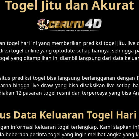
Togel Jitu dan Akurat
n togel hari ini yang memberikan prediksi togel jitu, live
ediksi togel online yang uptodate setiap harinya, sehing
togel yang ditampilkan ini diambil langsung dari data kel
tus prediksi togel bisa langsung berlangganan dengan P
warna hingga live draw yang bisa disaksikan live setiap 
ediakan 12 pasaran togel resmi dan terpercaya yang bisa 
tus Data Keluaran Togel Hari 
ngan informasi keluaran togel terlengkap. Kami siapkan inf
da beberapa pecinta togel yang ingin melihat angka yang 