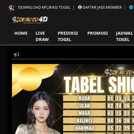
DOWNLOAD APLIKASI TOGEL
DAFTAR JADI MEMBER
HOME
LIVE
PREDIKSI
PROMOSI
JADWAL
DRAW
TOGEL
TOGEL