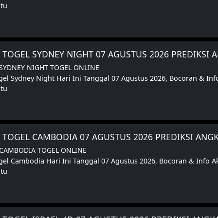
tu
I TOGEL SYDNEY NIGHT 07 AGUSTUS 2026 PREDIKSI 
SYDNEY NIGHT TOGEL ONLINE
gel Sydney Night Hari Ini Tanggal 07 Agustus 2026,
Bocoran & Info
tu
I TOGEL CAMBODIA 07 AGUSTUS 2026 PREDIKSI ANG
CAMBODIA TOGEL ONLINE
gel Cambodia Hari Ini Tanggal 07 Agustus 2026,
Bocoran & Info Ak
tu