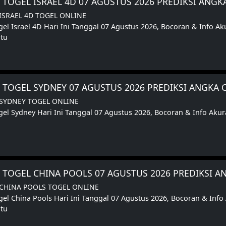
 TOGEL ISRAEL 4D 07 AGUSTUS 2026 PREDIKSI ANG
ISRAEL 4D TOGEL ONLINE
gel Israel 4D Hari Ini Tanggal 07 Agustus 2026,
Bocoran & Info Aku
tu
I TOGEL SYDNEY 07 AGUSTUS 2026 PREDIKSI ANGKA 
SYDNEY TOGEL ONLINE
gel Sydney Hari Ini Tanggal 07 Agustus 2026,
Bocoran & Info Akura
I TOGEL CHINA POOLS 07 AGUSTUS 2026 PREDIKSI 
CHINA POOLS TOGEL ONLINE
gel China Pools Hari Ini Tanggal 07 Agustus 2026,
Bocoran & Info 
tu