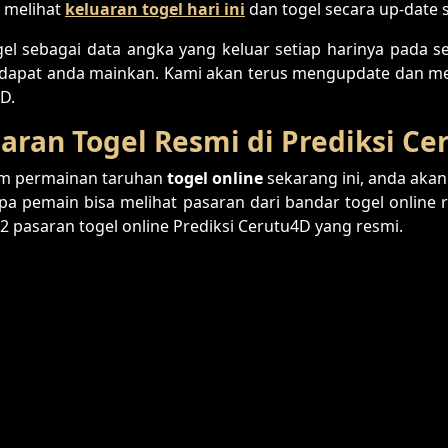
t melihat
keluaran togel hari ini
dan togel secara up-date s
el sebagai data angka yang keluar setiap harinya pada seti
dapat anda mainkan. Kami akan terus mengupdate dan me
D.
aran Togel Resmi di Prediksi C
lam permainan taruhan
togel online
sekarang ini, anda akan 
erapa pemain bisa melihat pasaran dari bandar togel onlin
 12 pasaran togel online Prediksi Cerutu4D yang resmi.