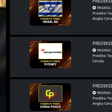
PREDIKSI
PASANG 
Prediksi To
Angka Ceru
PREDIKS
PASANG 
Prediksi To
Cerutu
PREDIKS
PASANG 
Prediksi To
Angka Ceru