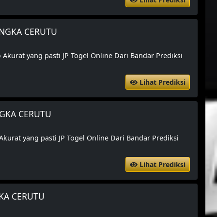
ANGKA CERUTU
 Akurat yang pasti JP Togel Online Dari Bandar Prediksi
Lihat Prediksi
NGKA CERUTU
Akurat yang pasti JP Togel Online Dari Bandar Prediksi
Lihat Prediksi
GKA CERUTU