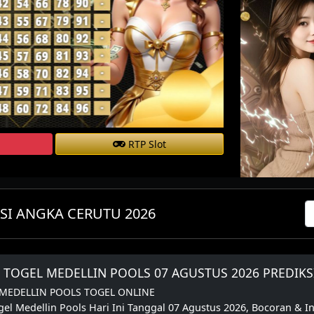
RTP Slot
KSI ANGKA CERUTU 2026
I TOGEL MEDELLIN POOLS 07 AGUSTUS 2026 PREDIK
MEDELLIN POOLS TOGEL ONLINE
gel Medellin Pools Hari Ini Tanggal 07 Agustus 2026,
Bocoran & In