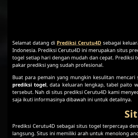
Selamat datang di
Prediksi Cerutu4D
sebagai keluara
Indonesia. Prediksi Cerutu4D ini merupakan situs pr
togel setiap hari dengan mudah dan cepat. Prediksi 
pakar prediksi yang sudah profesional.
Buat para pemain yang mungkin kesulitan mencari si
prediksi togel
, data keluaran lengkap, tabel paito 
tersebut. Nah di situs prediksi Cerutu4D kami meny
saja ikuti informasinya dibawah ini untuk detailnya.
Si
Prediksi Cerutu4D sebagai situs togel terpercaya de
langsung. Situs ini memiliki arah untuk menolong an