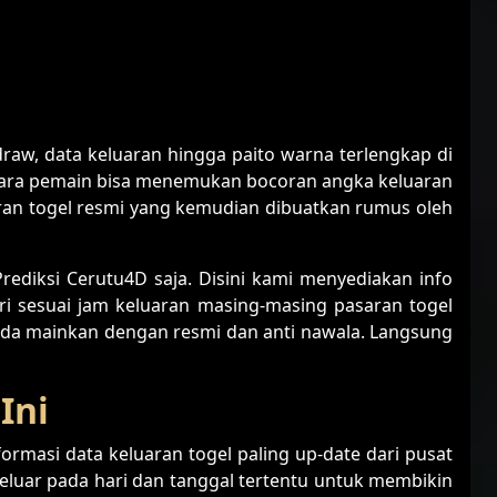
 draw, data keluaran hingga paito warna terlengkap di
ga para pemain bisa menemukan bocoran angka keluaran
uaran togel resmi yang kemudian dibuatkan rumus oleh
rediksi Cerutu4D saja. Disini kami menyediakan info
hari sesuai jam keluaran masing-masing pasaran togel
Anda mainkan dengan resmi dan anti nawala. Langsung
Ini
ormasi data keluaran togel paling up-date dari pusat
keluar pada hari dan tanggal tertentu untuk membikin