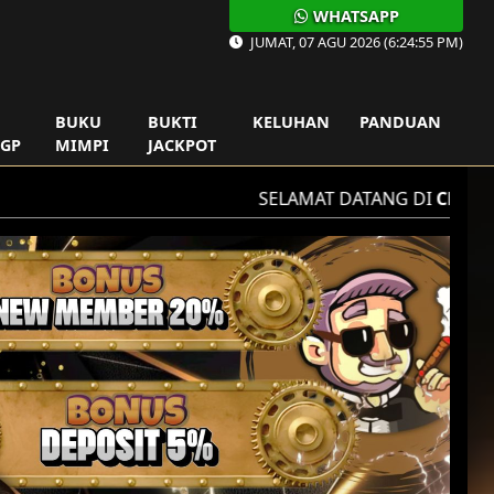
WHATSAPP
JUMAT, 07 AGU 2026 (
6:24:57 PM
)
BUKU
BUKTI
KELUHAN
PANDUAN
SGP
MIMPI
JACKPOT
SELAMAT DATANG DI
CERUTU4D
B