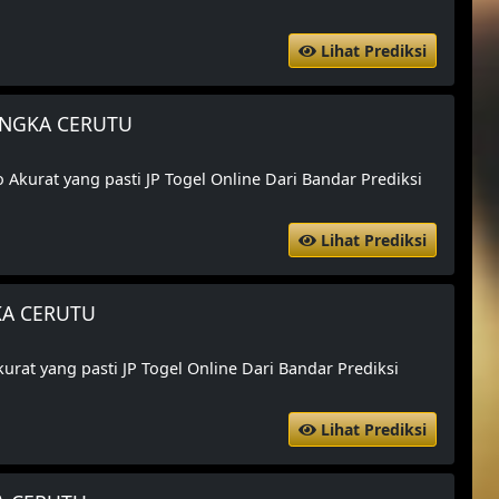
Lihat Prediksi
ANGKA CERUTU
 Akurat yang pasti JP Togel Online Dari Bandar Prediksi
Lihat Prediksi
KA CERUTU
urat yang pasti JP Togel Online Dari Bandar Prediksi
Lihat Prediksi