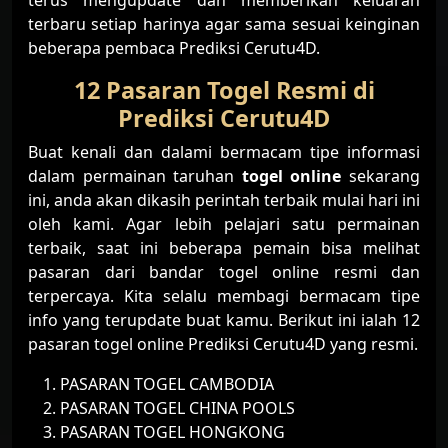
terus mengupdate dan memberikan keluaran
terbaru setiap harinya agar sama sesuai keinginan
beberapa pembaca Prediksi Cerutu4D.
12 Pasaran Togel Resmi di
Prediksi Cerutu4D
Buat kenali dan dalami bermacam tipe informasi
dalam permainan taruhan
togel online
sekarang
ini, anda akan dikasih perintah terbaik mulai hari ini
oleh kami. Agar lebih pelajari satu permainan
terbaik, saat ini beberapa pemain bisa melihat
pasaran dari bandar togel online resmi dan
terpercaya. Kita selalu membagi bermacam tipe
info yang terupdate buat kamu. Berikut ini ialah 12
pasaran togel online Prediksi Cerutu4D yang resmi.
PASARAN TOGEL CAMBODIA
PASARAN TOGEL CHINA POOLS
PASARAN TOGEL HONGKONG