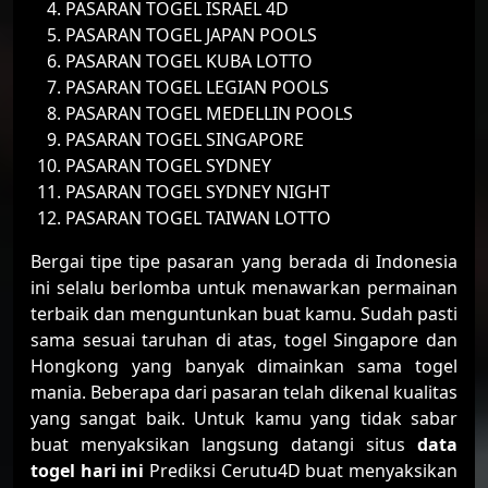
PASARAN TOGEL ISRAEL 4D
PASARAN TOGEL JAPAN POOLS
PASARAN TOGEL KUBA LOTTO
PASARAN TOGEL LEGIAN POOLS
PASARAN TOGEL MEDELLIN POOLS
PASARAN TOGEL SINGAPORE
PASARAN TOGEL SYDNEY
PASARAN TOGEL SYDNEY NIGHT
PASARAN TOGEL TAIWAN LOTTO
Bergai tipe tipe pasaran yang berada di Indonesia
ini selalu berlomba untuk menawarkan permainan
terbaik dan menguntunkan buat kamu. Sudah pasti
sama sesuai taruhan di atas, togel Singapore dan
Hongkong yang banyak dimainkan sama togel
mania. Beberapa dari pasaran telah dikenal kualitas
yang sangat baik. Untuk kamu yang tidak sabar
buat menyaksikan langsung datangi situs
data
togel hari ini
Prediksi Cerutu4D buat menyaksikan