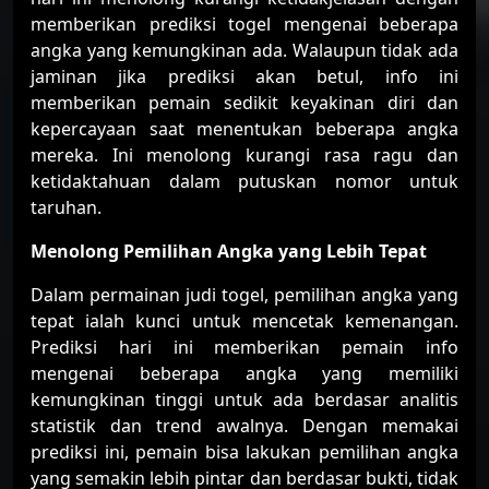
memberikan prediksi togel mengenai beberapa
angka yang kemungkinan ada. Walaupun tidak ada
jaminan jika prediksi akan betul, info ini
memberikan pemain sedikit keyakinan diri dan
kepercayaan saat menentukan beberapa angka
mereka. Ini menolong kurangi rasa ragu dan
ketidaktahuan dalam putuskan nomor untuk
taruhan.
Menolong Pemilihan Angka yang Lebih Tepat
Dalam permainan judi togel, pemilihan angka yang
tepat ialah kunci untuk mencetak kemenangan.
Prediksi hari ini memberikan pemain info
mengenai beberapa angka yang memiliki
kemungkinan tinggi untuk ada berdasar analitis
statistik dan trend awalnya. Dengan memakai
prediksi ini, pemain bisa lakukan pemilihan angka
yang semakin lebih pintar dan berdasar bukti, tidak