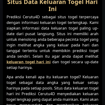
Situs Data Keluaran Togel Hari
Ini
Prediksi Cerutu4D sebagai situs togel terpercaya
dengan informasi keluaran togel terlengkap. Kami
siapkan informasi data keluaran togel paling up-
date dari pusat langsung. Situs ini memiliki arah
untuk menolong anda beberapa pecinta togel yang
ingin melihat angka yang keluar pada hari dan
tanggal tertentu untuk membikin prediksi togel
anda sendiri. Selain itu agar anda dapat melihat
keluaran togel hari ini
dan togel secara up-date
setiap harinya.
Apa anda kenali apa itu keluaran togel? Keluaran
togel sebagai data angka yang keluar setiap
harinya pada setiap pools. Situs data keluaran togel
hari ini Prediksi Cerutu4D menyediakan keluaran
togel lengkap yang dapat anda mainkan. Kami akan