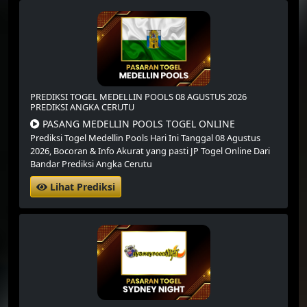
PREDIKSI TOGEL MEDELLIN POOLS 08 AGUSTUS 2026
PREDIKSI ANGKA CERUTU
PASANG MEDELLIN POOLS TOGEL ONLINE
Prediksi Togel Medellin Pools Hari Ini Tanggal 08 Agustus
2026,
Bocoran & Info Akurat yang pasti JP Togel Online Dari
Bandar Prediksi Angka Cerutu
Lihat Prediksi