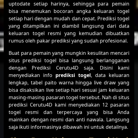
uptodate setiap harinya, sehingga para pemain
bisa menemukan bocoran angka keluaran togel
setiap hari dengan mudah dan cepat. Prediksi togel
yang ditampilkan ini diambil langsung dari data
keluaran togel resmi yang kemudian dibuatkan
rumus oleh pakar prediksi yang sudah profesional.
Buat para pemain yang mungkin kesulitan mencari
situs prediksi togel bisa langsung berlangganan
dengan Prediksi Cerutu4D saja. Disini kami
menyediakan info
prediksi togel
, data keluaran
lengkap, tabel paito warna hingga live draw yang
bisa disaksikan live setiap hari sesuai jam keluaran
masing-masing pasaran togel tersebut. Nah di situs
prediksi Cerutu4D kami menyediakan 12 pasaran
togel resmi dan terpercaya yang bisa Anda
mainkan dengan resmi dan anti nawala. Langsung
saja ikuti informasinya dibawah ini untuk detailnya.