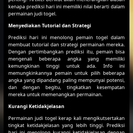
kenapa prediksi hari ini memiliki nilai berarti dalam
permainan judi togel.
Menyediakan Tutorial dan Strategi
Prediksi hari ini menolong pemain togel dalam
membuat tutorial dan strategi permainan mereka.
Dengan pertimbangkan prediksi itu, pemain bisa
mengenali beberapa angka yang memiliki
kemungkinan tinggi untuk ada. Info ini
memungkinkannya pemain untuk pilih beberapa
angka yang dipandang paling mempunyai potensi,
dan dengan begitu, tingkatkan kesempatan
mereka untuk memenangkan permainan.
Kurangi Ketidakjelasan
Permainan judi togel kerap kali mengikutsertakan
tingkat ketidakjelasan yang lebih tinggi. Prediksi
hari ini menolong kurangi ketidakjelasan dengan