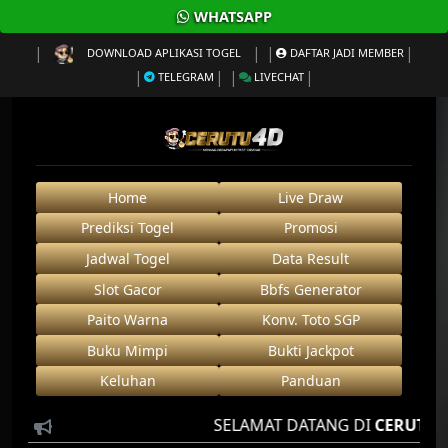
WHATSAPP
DOWNLOAD APLIKASI TOGEL
DAFTAR JADI MEMBER
TELEGRAM
LIVECHAT
Home
Live Draw
Prediksi Togel
Promosi
Jadwal Togel
Data Result
Slot Gacor
Bbfs Generator
Paito Warna
Konv. Toto SGP
Buku Mimpi
Bukti Jackpot
Keluhan
Panduan
SELAMAT DATANG DI
CERUTU4D
B