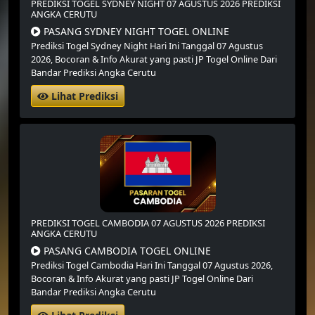
PREDIKSI TOGEL SYDNEY NIGHT 07 AGUSTUS 2026 PREDIKSI
ANGKA CERUTU
PASANG SYDNEY NIGHT TOGEL ONLINE
Prediksi Togel Sydney Night Hari Ini Tanggal 07 Agustus
2026,
Bocoran & Info Akurat yang pasti JP Togel Online Dari
Bandar Prediksi Angka Cerutu
Lihat Prediksi
PREDIKSI TOGEL CAMBODIA 07 AGUSTUS 2026 PREDIKSI
ANGKA CERUTU
PASANG CAMBODIA TOGEL ONLINE
Prediksi Togel Cambodia Hari Ini Tanggal 07 Agustus 2026,
Bocoran & Info Akurat yang pasti JP Togel Online Dari
Bandar Prediksi Angka Cerutu