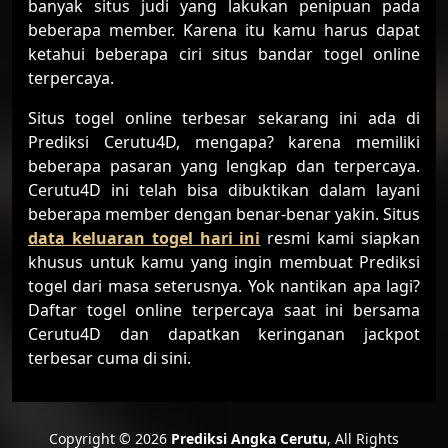
banyak situs judi yang lakukan penipuan pada
beberapa member. Karena itu kamu harus dapat
ketahui beberapa ciri situs bandar togel online
terpercaya.
Situs togel online terbesar sekarang ini ada di
Prediksi Cerutu4D, mengapa? karena memiliki
beberapa pasaran yang lengkap dan terpercaya.
Cerutu4D ini telah bisa dibuktikan dalam layani
beberapa member dengan benar-benar yakin. Situs
data keluaran togel hari ini
resmi kami siapkan
khusus untuk kamu yang ingin membuat Prediksi
togel dari masa seterusnya. Yok nantikan apa lagi?
Daftar togel online terpercaya saat ini bersama
Cerutu4D dan dapatkan keringanan jackpot
terbesar cuma di sini.
Copyright © 2026
Prediksi Angka Cerutu
, All Rights