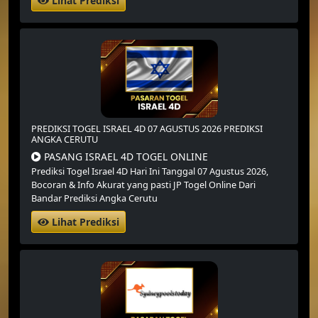
Lihat Prediksi
PREDIKSI TOGEL ISRAEL 4D 07 AGUSTUS 2026 PREDIKSI
ANGKA CERUTU
PASANG ISRAEL 4D TOGEL ONLINE
Prediksi Togel Israel 4D Hari Ini Tanggal 07 Agustus 2026,
Bocoran & Info Akurat yang pasti JP Togel Online Dari
Bandar Prediksi Angka Cerutu
Lihat Prediksi