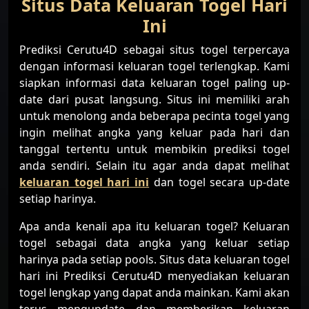
Situs Data Keluaran Togel Hari
Ini
Prediksi Cerutu4D sebagai situs togel terpercaya
dengan informasi keluaran togel terlengkap. Kami
siapkan informasi data keluaran togel paling up-
date dari pusat langsung. Situs ini memiliki arah
untuk menolong anda beberapa pecinta togel yang
ingin melihat angka yang keluar pada hari dan
tanggal tertentu untuk membikin prediksi togel
anda sendiri. Selain itu agar anda dapat melihat
keluaran togel hari ini
dan togel secara up-date
setiap harinya.
Apa anda kenali apa itu keluaran togel? Keluaran
togel sebagai data angka yang keluar setiap
harinya pada setiap pools. Situs data keluaran togel
hari ini Prediksi Cerutu4D menyediakan keluaran
togel lengkap yang dapat anda mainkan. Kami akan