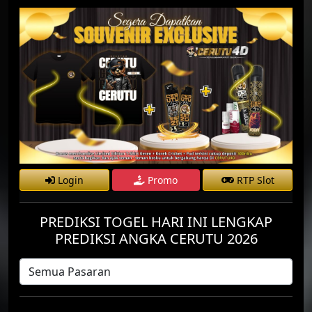
Login
Promo
RTP Slot
PREDIKSI TOGEL HARI INI LENGKAP
PREDIKSI ANGKA CERUTU 2026