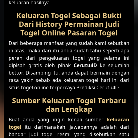
keluaran hasilnya.
Keluaran Togel Sebagai Bukti
Dari History Permainan Judi
Togel Online Pasaran Togel
Dari beberapa manfaat yang sudah kami sebutkan
di atas, maka dari itu anda sudah tahu seperti apa
peran dari pengeluaran togel yang selama ini
dipisah gratis oleh pihak
Cerutu4D
ke sejumlah
bettor. Disamping itu, anda dapat bermain dengan
rasa yakin sebab ada keluaran togel hari ini dari
situs togel online terpercaya Prediksi Cerutu4D.
Sumber Keluaran Togel Terbaru
dan Lengkap
Buat anda yang ingin kenali sumber
keluaran
togel
itu darimanakah, jawabannya adalah dari
bandar judi togel resmi yang disebutkan satu