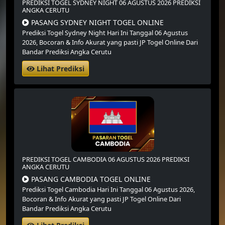
PREDIKSI TOGEL SYDNEY NIGHT 06 AGUSTUS 2026 PREDIKSI
ANGKA CERUTU
PASANG SYDNEY NIGHT TOGEL ONLINE
Prediksi Togel Sydney Night Hari Ini Tanggal 06 Agustus
2026,
Bocoran & Info Akurat yang pasti JP Togel Online Dari
Bandar Prediksi Angka Cerutu
Lihat Prediksi
PREDIKSI TOGEL CAMBODIA 06 AGUSTUS 2026 PREDIKSI
ANGKA CERUTU
PASANG CAMBODIA TOGEL ONLINE
Prediksi Togel Cambodia Hari Ini Tanggal 06 Agustus 2026,
Bocoran & Info Akurat yang pasti JP Togel Online Dari
Bandar Prediksi Angka Cerutu