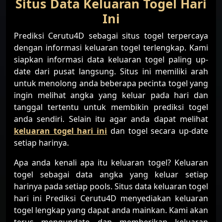
Situs Data Keluaran Togel Hari
Ini
Prediksi Cerutu4D sebagai situs togel terpercaya
dengan informasi keluaran togel terlengkap. Kami
siapkan informasi data keluaran togel paling up-
date dari pusat langsung. Situs ini memiliki arah
untuk menolong anda beberapa pecinta togel yang
ingin melihat angka yang keluar pada hari dan
tanggal tertentu untuk membikin prediksi togel
anda sendiri. Selain itu agar anda dapat melihat
keluaran togel hari ini
dan togel secara up-date
setiap harinya.
Apa anda kenali apa itu keluaran togel? Keluaran
togel sebagai data angka yang keluar setiap
harinya pada setiap pools. Situs data keluaran togel
hari ini Prediksi Cerutu4D menyediakan keluaran
togel lengkap yang dapat anda mainkan. Kami akan