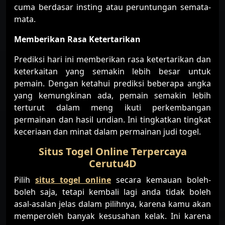
cuma berdasar insting atau peruntungan semata-
mata.
Memberikan Rasa Ketertarikan
Prediksi hari ini memberikan rasa ketertarikan dan
keterkaitan yang semakin lebih besar untuk
pemain. Dengan ketahui prediksi beberapa angka
yang kemungkinan ada, pemain semakin lebih
terturut dalam meng ikuti perkembangan
permainan dan hasil undian. Ini tingkatkan tingkat
keceriaan dan minat dalam permainan judi togel.
Situs Togel Online Terpercaya
Cerutu4D
Pilih
situs togel online
secara kemauan boleh-
boleh saja, tetapi kembali lagi anda tidak boleh
asal-asalan jelas dalam pilihnya, karena kamu akan
memperoleh banyak kesusahan kelak. Ini karena