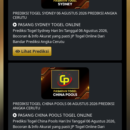
PREDIKSI TOGEL SYDNEY 06 AGUSTUS 2026 PREDIKSI ANGKA
CERUTU
PASANG SYDNEY TOGEL ONLINE
Prediksi Togel Sydney Hari Ini Tanggal 06 Agustus 2026,
Bocoran & Info Akurat yang pasti JP Togel Online Dari
Bandar Prediksi Angka Cerutu
Lihat Prediksi
PREDIKSI TOGEL CHINA POOLS 06 AGUSTUS 2026 PREDIKSI
ANGKA CERUTU
PASANG CHINA POOLS TOGEL ONLINE
Prediksi Togel China Pools Hari Ini Tanggal 06 Agustus 2026,
Bocoran & Info Akurat yang pasti JP Togel Online Dari