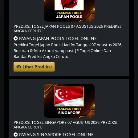
PREDIKSI TOGEL JAPAN POOLS 07 AGUSTUS 2026 PREDIKSI
ANGKA CERUTU
PASANG JAPAN POOLS TOGEL ONLINE
Prediksi Togel Japan Pools Hari Ini Tanggal 07 Agustus 2026,
Bocoran & Info Akurat yang pasti JP Togel Online Dari
Bandar Prediksi Angka Cerutu
Lihat Prediksi
PREDIKSI TOGEL SINGAPORE 07 AGUSTUS 2026 PREDIKSI
ANGKA CERUTU
PASANG SINGAPORE TOGEL ONLINE