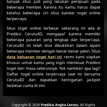
banyak situs judi yang lakukan penipuan pada
beberapa member. Karena itu kamu harus dapat
ketahui beberapa ciri situs bandar togel online
terpercaya.
Situs togel online terbesar sekarang ini ada di
Prediksi Cerutu4D, mengapa? karena memiliki
beberapa pasaran yang lengkap dan terpercaya.
Cerutu4D ini telah bisa dibuktikan dalam layani
beberapa member dengan benar-benar yakin. Situs
data keluaran togel hari ini
resmi kami siapkan
khusus untuk kamu yang ingin membuat Prediksi
togel dari masa seterusnya. Yok nantikan apa lagi?
Daftar togel online terpercaya saat ini bersama
Cerutu4D dan dapatkan keringanan jackpot
terbesar cuma di sini.
Copyright © 2026
Prediksi Angka Cerutu
, All Rights