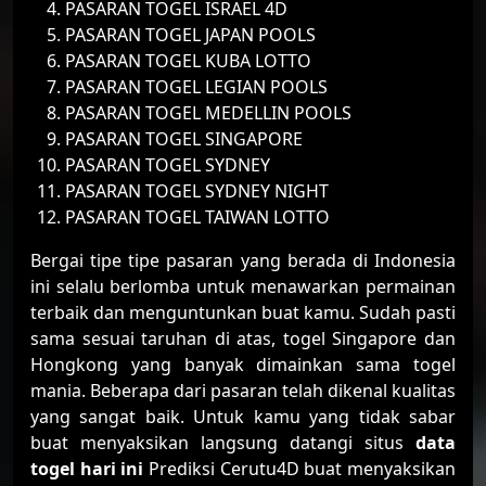
PASARAN TOGEL ISRAEL 4D
PASARAN TOGEL JAPAN POOLS
PASARAN TOGEL KUBA LOTTO
PASARAN TOGEL LEGIAN POOLS
PASARAN TOGEL MEDELLIN POOLS
PASARAN TOGEL SINGAPORE
PASARAN TOGEL SYDNEY
PASARAN TOGEL SYDNEY NIGHT
PASARAN TOGEL TAIWAN LOTTO
Bergai tipe tipe pasaran yang berada di Indonesia
ini selalu berlomba untuk menawarkan permainan
terbaik dan menguntunkan buat kamu. Sudah pasti
sama sesuai taruhan di atas, togel Singapore dan
Hongkong yang banyak dimainkan sama togel
mania. Beberapa dari pasaran telah dikenal kualitas
yang sangat baik. Untuk kamu yang tidak sabar
buat menyaksikan langsung datangi situs
data
togel hari ini
Prediksi Cerutu4D buat menyaksikan