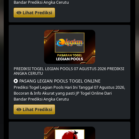
Bandar Prediksi Angka Cerutu
Lihat Prediksi
PREDIKSI TOGEL LEGIAN POOLS 07 AGUSTUS 2026 PREDIKSI
ANGKA CERUTU
PASANG LEGIAN POOLS TOGEL ONLINE
Prediksi Togel Legian Pools Hari Ini Tanggal 07 Agustus 2026,
Bocoran & Info Akurat yang pasti JP Togel Online Dari
Bandar Prediksi Angka Cerutu
Lihat Prediksi