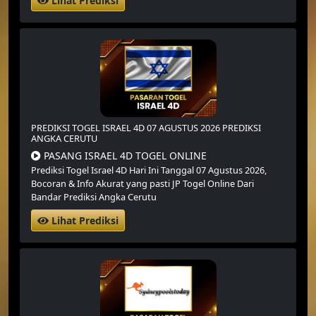
Lihat Prediksi
PREDIKSI TOGEL ISRAEL 4D 07 AGUSTUS 2026 PREDIKSI
ANGKA CERUTU
PASANG ISRAEL 4D TOGEL ONLINE
Prediksi Togel Israel 4D Hari Ini Tanggal 07 Agustus 2026,
Bocoran & Info Akurat yang pasti JP Togel Online Dari
Bandar Prediksi Angka Cerutu
Lihat Prediksi