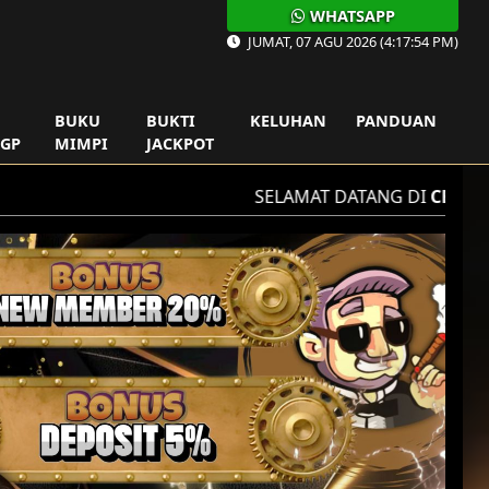
WHATSAPP
JUMAT, 07 AGU 2026 (
4:17:56 PM
)
BUKU
BUKTI
KELUHAN
PANDUAN
SGP
MIMPI
JACKPOT
SELAMAT DATANG DI
CERUTU4D
B