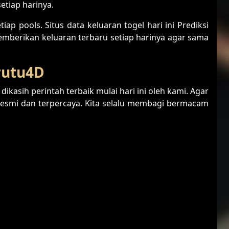
etiap harinya.
ap pools. Situs data keluaran togel hari ini Prediksi
mberikan keluaran terbaru setiap harinya agar sama
erutu4D
dikasih perintah terbaik mulai hari ini oleh kami. Agar
e resmi dan terpercaya. Kita selalu membagi bermacam