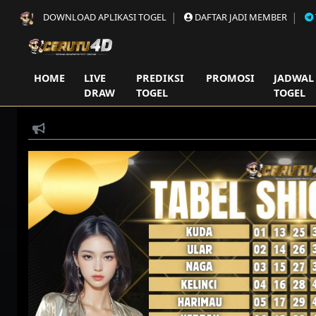
DOWNLOAD APLIKASI TOGEL
DAFTAR JADI MEMBER
HOME
LIVE
PREDIKSI
PROMOSI
JADWAL
DRAW
TOGEL
TOGEL