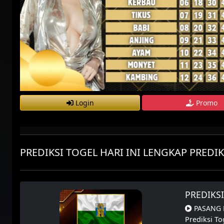
Login
Promo
PREDIKSI TOGEL HARI INI LENGKAP PREDI
PREDIKS
PASANG 
Prediksi To