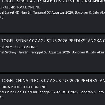
 TOGEL ISRAEL 4D 07 AGUSTUS 2026 PREDIKSI ANG
ISRAEL 4D TOGEL ONLINE
gel Israel 4D Hari Ini Tanggal 07 Agustus 2026,
Bocoran & Info Aku
tu
I TOGEL SYDNEY 07 AGUSTUS 2026 PREDIKSI ANGKA 
SYDNEY TOGEL ONLINE
gel Sydney Hari Ini Tanggal 07 Agustus 2026,
Bocoran & Info Akura
I TOGEL CHINA POOLS 07 AGUSTUS 2026 PREDIKSI 
CHINA POOLS TOGEL ONLINE
gel China Pools Hari Ini Tanggal 07 Agustus 2026,
Bocoran & Info 
tu