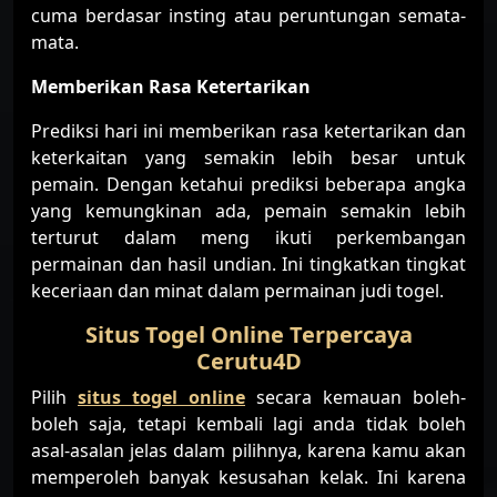
cuma berdasar insting atau peruntungan semata-
mata.
Memberikan Rasa Ketertarikan
Prediksi hari ini memberikan rasa ketertarikan dan
keterkaitan yang semakin lebih besar untuk
pemain. Dengan ketahui prediksi beberapa angka
yang kemungkinan ada, pemain semakin lebih
terturut dalam meng ikuti perkembangan
permainan dan hasil undian. Ini tingkatkan tingkat
keceriaan dan minat dalam permainan judi togel.
Situs Togel Online Terpercaya
Cerutu4D
Pilih
situs togel online
secara kemauan boleh-
boleh saja, tetapi kembali lagi anda tidak boleh
asal-asalan jelas dalam pilihnya, karena kamu akan
memperoleh banyak kesusahan kelak. Ini karena