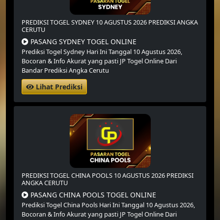
PREDIKSI TOGEL SYDNEY 10 AGUSTUS 2026 PREDIKSI ANGKA
CERUTU
PASANG SYDNEY TOGEL ONLINE
Prediksi Togel Sydney Hari Ini Tanggal 10 Agustus 2026,
Bocoran & Info Akurat yang pasti JP Togel Online Dari
Bandar Prediksi Angka Cerutu
Lihat Prediksi
PREDIKSI TOGEL CHINA POOLS 10 AGUSTUS 2026 PREDIKSI
ANGKA CERUTU
PASANG CHINA POOLS TOGEL ONLINE
Prediksi Togel China Pools Hari Ini Tanggal 10 Agustus 2026,
Bocoran & Info Akurat yang pasti JP Togel Online Dari