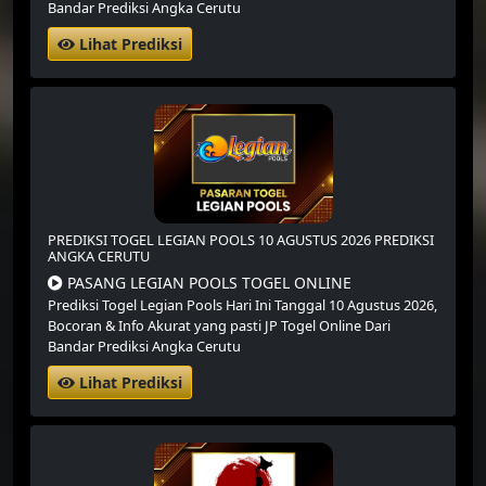
Bandar Prediksi Angka Cerutu
Lihat Prediksi
PREDIKSI TOGEL LEGIAN POOLS 10 AGUSTUS 2026 PREDIKSI
ANGKA CERUTU
PASANG LEGIAN POOLS TOGEL ONLINE
Prediksi Togel Legian Pools Hari Ini Tanggal 10 Agustus 2026,
Bocoran & Info Akurat yang pasti JP Togel Online Dari
Bandar Prediksi Angka Cerutu
Lihat Prediksi