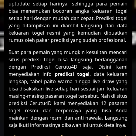
uptodate setiap harinya, sehingga para pemain
bisa menemukan bocoran angka keluaran togel
setiap hari dengan mudah dan cepat. Prediksi togel
yang ditampilkan ini diambil langsung dari data
keluaran togel resmi yang kemudian dibuatkan
rumus oleh pakar prediksi yang sudah profesional.
Buat para pemain yang mungkin kesulitan mencari
situs prediksi togel bisa langsung berlangganan
dengan Prediksi Cerutu4D saja. Disini kami
menyediakan info
prediksi togel
, data keluaran
lengkap, tabel paito warna hingga live draw yang
bisa disaksikan live setiap hari sesuai jam keluaran
masing-masing pasaran togel tersebut. Nah di situs
prediksi Cerutu4D kami menyediakan 12 pasaran
togel resmi dan terpercaya yang bisa Anda
mainkan dengan resmi dan anti nawala. Langsung
saja ikuti informasinya dibawah ini untuk detailnya.