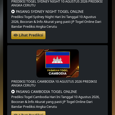
PREDIKSI TOGEL SYDNEY NIGHT 10 AGUSTUS 2026 PREDIKSI
ANGKA CERUTU
PASANG SYDNEY NIGHT TOGEL ONLINE
Prediksi Togel Sydney Night Hari Ini Tanggal 10 Agustus
2026,
Bocoran & Info Akurat yang pasti JP Togel Online Dari
Bandar Prediksi Angka Cerutu
Lihat Prediksi
PREDIKSI TOGEL CAMBODIA 10 AGUSTUS 2026 PREDIKSI
ANGKA CERUTU
PASANG CAMBODIA TOGEL ONLINE
Prediksi Togel Cambodia Hari Ini Tanggal 10 Agustus 2026,
Bocoran & Info Akurat yang pasti JP Togel Online Dari
Bandar Prediksi Angka Cerutu