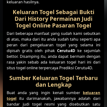
keluaran hasilnya.
Keluaran Togel Sebagai Bukti
Dari History Permainan Judi
Togel Online Pasaran Togel
Dari beberapa manfaat yang sudah kami sebutkan
di atas, maka dari itu anda sudah tahu seperti apa
peran dari pengeluaran togel yang selama ini
dipisah gratis oleh pihak
Cerutu4D
ke sejumlah
bettor. Disamping itu, anda dapat bermain dengan
rasa yakin sebab ada keluaran togel hari ini dari
situs togel online terpercaya Prediksi Cerutu4D.
Sumber Keluaran Togel Terbaru
dan Lengkap
Buat anda yang ingin kenali sumber
keluaran
togel
itu darimanakah, jawabannya adalah dari
bandar judi togel resmi yang disebutkan satu