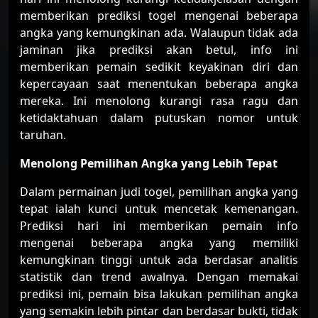
memberikan prediksi togel mengenai beberapa
angka yang kemungkinan ada. Walaupun tidak ada
jaminan jika prediksi akan betul, info ini
memberikan pemain sedikit keyakinan diri dan
kepercayaan saat menentukan beberapa angka
mereka. Ini menolong kurangi rasa ragu dan
ketidaktahuan dalam putuskan nomor untuk
taruhan.
Menolong Pemilihan Angka yang Lebih Tepat
Dalam permainan judi togel, pemilihan angka yang
tepat ialah kunci untuk mencetak kemenangan.
Prediksi hari ini memberikan pemain info
mengenai beberapa angka yang memiliki
kemungkinan tinggi untuk ada berdasar analitis
statistik dan trend awalnya. Dengan memakai
prediksi ini, pemain bisa lakukan pemilihan angka
yang semakin lebih pintar dan berdasar bukti, tidak