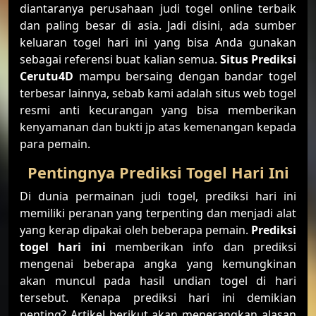
diantaranya perusahaan judi togel online terbaik
dan paling besar di asia. Jadi disini, ada sumber
keluaran togel hari ini yang bisa Anda gunakan
sebagai referensi buat kalian semua.
Situs Prediksi
Cerutu4D
mampu bersaing dengan bandar togel
terbesar lainnya, sebab kami adalah situs web togel
resmi anti kecurangan yang bisa memberikan
kenyamanan dan bukti jp atas kemenangan kepada
para pemain.
Pentingnya Prediksi Togel Hari Ini
Di dunia permainan judi togel, prediksi hari ini
memiliki peranan yang terpenting dan menjadi alat
yang kerap dipakai oleh beberapa pemain.
Prediksi
togel hari ini
memberikan info dan prediksi
mengenai beberapa angka yang kemungkinan
akan muncul pada hasil undian togel di hari
tersebut. Kenapa prediksi hari ini demikian
penting? Artikel berikut akan menerangkan alasan