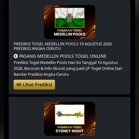
PREDIKSI TOGEL MEDELLIN POOLS 10 AGUSTUS 2026
PREDIKSI ANGKA CERUTU
PASANG MEDELLIN POOLS TOGEL ONLINE
Prediksi Togel Medellin Pools Hari Ini Tanggal 10 Agustus
2026,
Bocoran & Info Akurat yang pasti JP Togel Online Dari
Bandar Prediksi Angka Cerutu
Lihat Prediksi