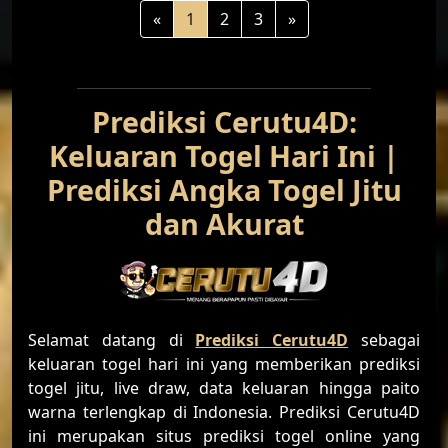
«
1
2
3
»
Prediksi Cerutu4D:
Keluaran Togel Hari Ini |
Prediksi Angka Togel Jitu
dan Akurat
Selamat datang di
Prediksi Cerutu4D
sebagai
keluaran togel hari ini yang memberikan prediksi
togel jitu, live draw, data keluaran hingga paito
warna terlengkap di Indonesia. Prediksi Cerutu4D
ini merupakan situs prediksi togel online yang