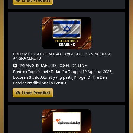
Lihat Prediksi
PREDIKSI TOGEL ISRAEL 4D 10 AGUSTUS 2026 PREDIKSI
ANGKA CERUTU
PASANG ISRAEL 4D TOGEL ONLINE
Prediksi Togel Israel 4D Hari Ini Tanggal 10 Agustus 2026,
Bocoran & Info Akurat yang pasti JP Togel Online Dari
Bandar Prediksi Angka Cerutu
Lihat Prediksi