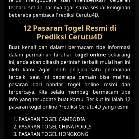
terus mengupdate dan memberikan keluaran
terbaru setiap harinya agar sama sesuai keinginan
beberapa pembaca Prediksi Cerutu4D.
12 Pasaran Togel Resmi di
Prediksi Cerutu4D
Buat kenali dan dalami bermacam tipe informasi
dalam permainan taruhan
togel online
sekarang
ini, anda akan dikasih perintah terbaik mulai hari ini
oleh kami. Agar lebih pelajari satu permainan
terbaik, saat ini beberapa pemain bisa melihat
pasaran dari bandar togel online resmi dan
terpercaya. Kita selalu membagi bermacam tipe
info yang terupdate buat kamu. Berikut ini ialah 12
pasaran togel online Prediksi Cerutu4D yang resmi.
PASARAN TOGEL CAMBODIA
PASARAN TOGEL CHINA POOLS
PASARAN TOGEL HONGKONG