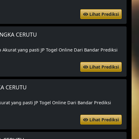
Lihat Prediksi
ANGKA CERUTU
 Akurat yang pasti JP Togel Online Dari Bandar Prediksi
Lihat Prediksi
KA CERUTU
urat yang pasti JP Togel Online Dari Bandar Prediksi
Lihat Prediksi