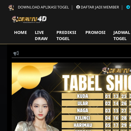
DOWNLOAD APLIKASI TOGEL
DAFTAR JADI MEMBER
HOME
LIVE
PREDIKSI
PROMOSI
JADWAL
DRAW
TOGEL
TOGEL