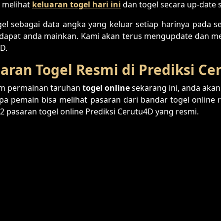
t melihat
keluaran togel hari ini
dan togel secara up-date s
el sebagai data angka yang keluar setiap harinya pada seti
dapat anda mainkan. Kami akan terus mengupdate dan me
D.
aran Togel Resmi di Prediksi C
lam permainan taruhan
togel online
sekarang ini, anda akan 
erapa pemain bisa melihat pasaran dari bandar togel onlin
 12 pasaran togel online Prediksi Cerutu4D yang resmi.