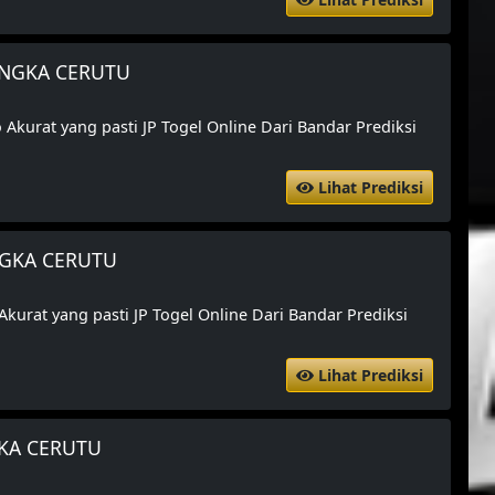
ANGKA CERUTU
 Akurat yang pasti JP Togel Online Dari Bandar Prediksi
Lihat Prediksi
NGKA CERUTU
Akurat yang pasti JP Togel Online Dari Bandar Prediksi
Lihat Prediksi
GKA CERUTU