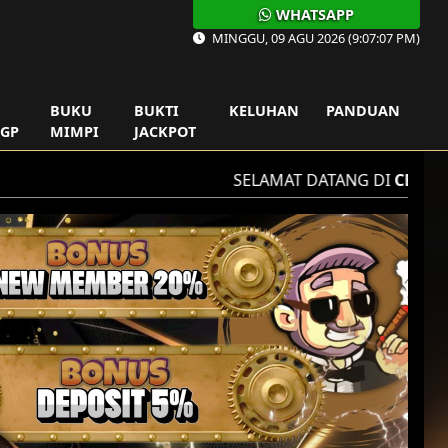
WHATSAPP
MINGGU, 09 AGU 2026 (
9:07:09 PM
)
BUKU
BUKTI
KELUHAN
PANDUAN
SGP
MIMPI
JACKPOT
SELAMAT DATANG DI
CERUTU4D
B