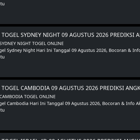
tu
I TOGEL SYDNEY NIGHT 09 AGUSTUS 2026 PREDIKSI 
SYDNEY NIGHT TOGEL ONLINE
gel Sydney Night Hari Ini Tanggal 09 Agustus 2026,
Bocoran & Info
tu
I TOGEL CAMBODIA 09 AGUSTUS 2026 PREDIKSI ANG
CAMBODIA TOGEL ONLINE
gel Cambodia Hari Ini Tanggal 09 Agustus 2026,
Bocoran & Info Ak
tu