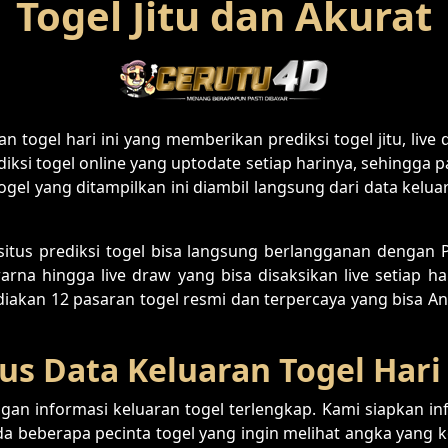
Togel Jitu dan Akurat
n togel hari ini yang memberikan prediksi togel jitu, live
ediksi togel online yang uptodate setiap harinya, sehing
togel yang ditampilkan ini diambil langsung dari data kel
tus prediksi togel bisa langsung berlangganan dengan P
warna hingga live draw yang bisa disaksikan live setiap 
ediakan 12 pasaran togel resmi dan terpercaya yang bisa 
tus Data Keluaran Togel Hari 
ngan informasi keluaran togel terlengkap. Kami siapkan inf
da beberapa pecinta togel yang ingin melihat angka yang 