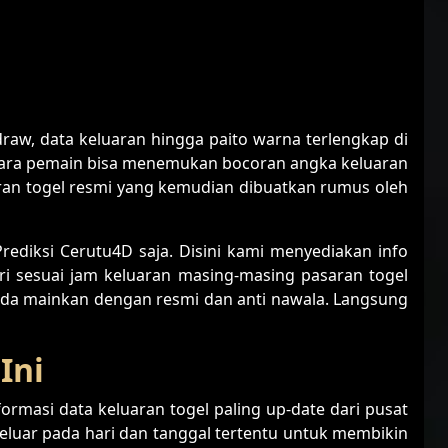
 draw, data keluaran hingga paito warna terlengkap di
ga para pemain bisa menemukan bocoran angka keluaran
uaran togel resmi yang kemudian dibuatkan rumus oleh
rediksi Cerutu4D saja. Disini kami menyediakan info
hari sesuai jam keluaran masing-masing pasaran togel
Anda mainkan dengan resmi dan anti nawala. Langsung
Ini
ormasi data keluaran togel paling up-date dari pusat
keluar pada hari dan tanggal tertentu untuk membikin