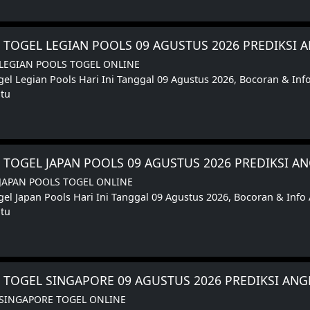
I TOGEL LEGIAN POOLS 09 AGUSTUS 2026 PREDIKSI 
LEGIAN POOLS TOGEL ONLINE
gel Legian Pools Hari Ini Tanggal 09 Agustus 2026,
Bocoran & Info
tu
I TOGEL JAPAN POOLS 09 AGUSTUS 2026 PREDIKSI A
JAPAN POOLS TOGEL ONLINE
gel Japan Pools Hari Ini Tanggal 09 Agustus 2026,
Bocoran & Info 
tu
I TOGEL SINGAPORE 09 AGUSTUS 2026 PREDIKSI AN
SINGAPORE TOGEL ONLINE