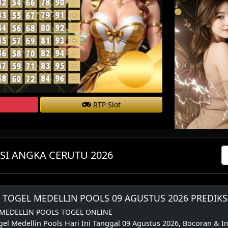
RTP Slot
KSI ANGKA CERUTU 2026
I TOGEL MEDELLIN POOLS 09 AGUSTUS 2026 PREDIK
MEDELLIN POOLS TOGEL ONLINE
gel Medellin Pools Hari Ini Tanggal 09 Agustus 2026,
Bocoran & In