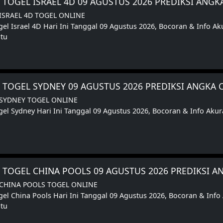
 TOGEL ISRAEL 4D 09 AGUSTUS 2026 PREDIKSI ANG
ISRAEL 4D TOGEL ONLINE
gel Israel 4D Hari Ini Tanggal 09 Agustus 2026,
Bocoran & Info Aku
tu
I TOGEL SYDNEY 09 AGUSTUS 2026 PREDIKSI ANGKA 
SYDNEY TOGEL ONLINE
gel Sydney Hari Ini Tanggal 09 Agustus 2026,
Bocoran & Info Akura
I TOGEL CHINA POOLS 09 AGUSTUS 2026 PREDIKSI 
CHINA POOLS TOGEL ONLINE
gel China Pools Hari Ini Tanggal 09 Agustus 2026,
Bocoran & Info 
tu