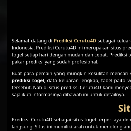
Selamat datang di
Prediksi Cerutu4D
sebagai keluara
Indonesia. Prediksi Cerutu4D ini merupakan situs pr
togel setiap hari dengan mudah dan cepat. Prediksi 
pakar prediksi yang sudah profesional.
Buat para pemain yang mungkin kesulitan mencari si
prediksi togel
, data keluaran lengkap, tabel paito 
tersebut. Nah di situs prediksi Cerutu4D kami meny
saja ikuti informasinya dibawah ini untuk detailnya.
Si
Prediksi Cerutu4D sebagai situs togel terpercaya de
langsung. Situs ini memiliki arah untuk menolong an