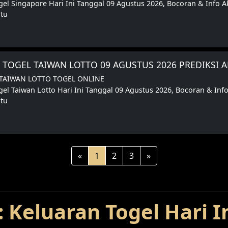
gel Singapore Hari Ini Tanggal 09 Agustus 2026,
Bocoran & Info Ak
tu
I TOGEL TAIWAN LOTTO 09 AGUSTUS 2026 PREDIKSI 
TAIWAN LOTTO TOGEL ONLINE
gel Taiwan Lotto Hari Ini Tanggal 09 Agustus 2026,
Bocoran & Info
tu
«
1
2
3
»
 Keluaran Togel Hari I