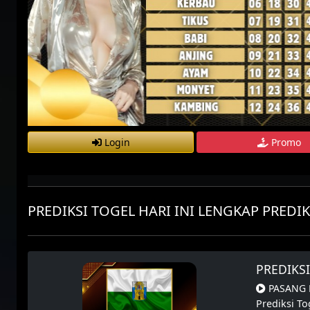
Login
Promo
PREDIKSI TOGEL HARI INI LENGKAP PREDI
PREDIKS
PASANG 
Prediksi To