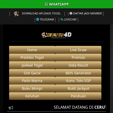
WHATSAPP
DOWNLOAD APLIKASI TOGEL
DAFTAR JADI MEMBER
TELEGRAM
LIVECHAT
Home
Live Draw
Prediksi Togel
Promosi
Jadwal Togel
Data Result
Slot Gacor
Bbfs Generator
Paito Warna
Konv. Toto SGP
Buku Mimpi
Bukti Jackpot
Keluhan
Panduan
SELAMAT DATANG DI
CERUTU4D
B