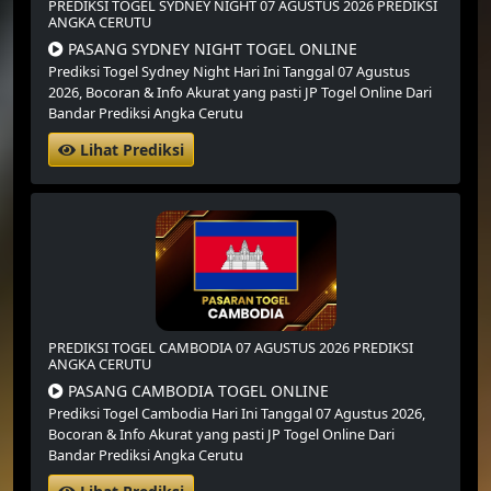
PREDIKSI TOGEL SYDNEY NIGHT 07 AGUSTUS 2026 PREDIKSI
ANGKA CERUTU
PASANG SYDNEY NIGHT TOGEL ONLINE
Prediksi Togel Sydney Night Hari Ini Tanggal 07 Agustus
2026,
Bocoran & Info Akurat yang pasti JP Togel Online Dari
Bandar Prediksi Angka Cerutu
Lihat Prediksi
PREDIKSI TOGEL CAMBODIA 07 AGUSTUS 2026 PREDIKSI
ANGKA CERUTU
PASANG CAMBODIA TOGEL ONLINE
Prediksi Togel Cambodia Hari Ini Tanggal 07 Agustus 2026,
Bocoran & Info Akurat yang pasti JP Togel Online Dari
Bandar Prediksi Angka Cerutu