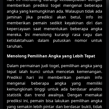
memberikan prediksi togel mengenai beberapa
angka yang kemungkinan ada. Walaupun tidak ada
jaminan jika prediksi akan betul, info ini
memberikan pemain sedikit keyakinan diri dan
kepercayaan saat menentukan beberapa angka
mereka. Ini menolong kurangi rasa ragu dan
ketidaktahuan dalam putuskan nomor untuk
taruhan.
Menolong Pemilihan Angka yang Lebih Tepat
Dalam permainan judi togel, pemilihan angka yang
tepat ialah kunci untuk mencetak kemenangan.
Prediksi hari ini memberikan pemain info
mengenai beberapa angka yang memiliki
kemungkinan tinggi untuk ada berdasar analitis
statistik dan trend awalnya. Dengan memakai
prediksi ini, pemain bisa lakukan pemilihan angka
yang semakin lebih pintar dan berdasar bukti, tidak