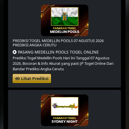
PREDIKSI TOGEL MEDELLIN POOLS 07 AGUSTUS 2026
PREDIKSI ANGKA CERUTU
PASANG MEDELLIN POOLS TOGEL ONLINE
Prediksi Togel Medellin Pools Hari Ini Tanggal 07 Agustus
2026,
Bocoran & Info Akurat yang pasti JP Togel Online Dari
Bandar Prediksi Angka Cerutu
Lihat Prediksi