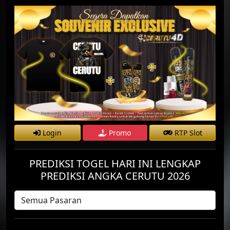
Login
Promo
RTP Slot
PREDIKSI TOGEL HARI INI LENGKAP
PREDIKSI ANGKA CERUTU 2026