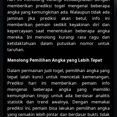
memberikan prediksi togel mengenai beberapa
angka yang kemungkinan ada. Walaupun tidak ada
jaminan jika prediksi akan betul, info ini
memberikan pemain sedikit keyakinan diri dan
kepercayaan saat menentukan beberapa angka
mereka. Ini menolong kurangi rasa ragu dan
ketidaktahuan dalam putuskan nomor untuk
taruhan.
Menolong Pemilihan Angka yang Lebih Tepat
Dalam permainan judi togel, pemilihan angka yang
tepat ialah kunci untuk mencetak kemenangan.
Prediksi hari ini memberikan pemain info
mengenai beberapa angka yang memiliki
kemungkinan tinggi untuk ada berdasar analitis
statistik dan trend awalnya. Dengan memakai
prediksi ini, pemain bisa lakukan pemilihan angka
yang semakin lebih pintar dan berdasar bukti, tidak