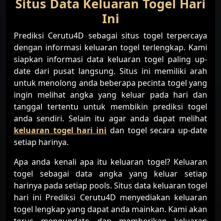
Situs Data Keluaran Togel Hari
Ini
Prediksi Cerutu4D sebagai situs togel terpercaya
dengan informasi keluaran togel terlengkap. Kami
siapkan informasi data keluaran togel paling up-
date dari pusat langsung. Situs ini memiliki arah
untuk menolong anda beberapa pecinta togel yang
ingin melihat angka yang keluar pada hari dan
tanggal tertentu untuk membikin prediksi togel
anda sendiri. Selain itu agar anda dapat melihat
keluaran togel hari ini
dan togel secara up-date
setiap harinya.
Apa anda kenali apa itu keluaran togel? Keluaran
togel sebagai data angka yang keluar setiap
harinya pada setiap pools. Situs data keluaran togel
hari ini Prediksi Cerutu4D menyediakan keluaran
togel lengkap yang dapat anda mainkan. Kami akan