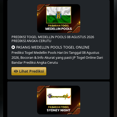
PREDIKSI TOGEL MEDELLIN POOLS 08 AGUSTUS 2026
PREDIKSI ANGKA CERUTU
PASANG MEDELLIN POOLS TOGEL ONLINE
Prediksi Togel Medellin Pools Hari Ini Tanggal 08 Agustus
2026,
Bocoran & Info Akurat yang pasti JP Togel Online Dari
Bandar Prediksi Angka Cerutu
Lihat Prediksi