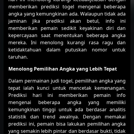
memberikan prediksi togel mengenai beberapa
angka yang kemungkinan ada. Walaupun tidak ada
jaminan jika prediksi akan betul, info ini
memberikan pemain sedikit keyakinan diri dan
kepercayaan saat menentukan beberapa angka
mereka. Ini menolong kurangi rasa ragu dan
ketidaktahuan dalam putuskan nomor untuk
taruhan.
Menolong Pemilihan Angka yang Lebih Tepat
Dalam permainan judi togel, pemilihan angka yang
tepat ialah kunci untuk mencetak kemenangan.
Prediksi hari ini memberikan pemain info
mengenai beberapa angka yang memiliki
kemungkinan tinggi untuk ada berdasar analitis
statistik dan trend awalnya. Dengan memakai
prediksi ini, pemain bisa lakukan pemilihan angka
yang semakin lebih pintar dan berdasar bukti, tidak