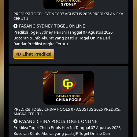
PREDIKSI TOGEL SYDNEY 07 AGUSTUS 2026 PREDIKSI ANGKA
CERUTU
PASANG SYDNEY TOGEL ONLINE
Prediksi Togel Sydney Hari Ini Tanggal 07 Agustus 2026,
Bocoran & Info Akurat yang pasti JP Togel Online Dari
Bandar Prediksi Angka Cerutu
Lihat Prediksi
PREDIKSI TOGEL CHINA POOLS 07 AGUSTUS 2026 PREDIKSI
ANGKA CERUTU
PASANG CHINA POOLS TOGEL ONLINE
Prediksi Togel China Pools Hari Ini Tanggal 07 Agustus 2026,
Bocoran & Info Akurat yang pasti JP Togel Online Dari