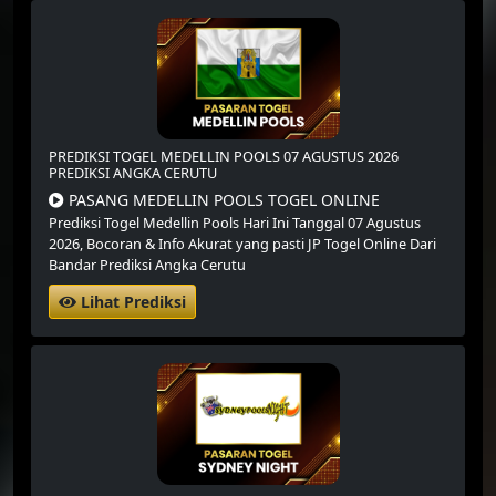
PREDIKSI TOGEL MEDELLIN POOLS 07 AGUSTUS 2026
PREDIKSI ANGKA CERUTU
PASANG MEDELLIN POOLS TOGEL ONLINE
Prediksi Togel Medellin Pools Hari Ini Tanggal 07 Agustus
2026,
Bocoran & Info Akurat yang pasti JP Togel Online Dari
Bandar Prediksi Angka Cerutu
Lihat Prediksi