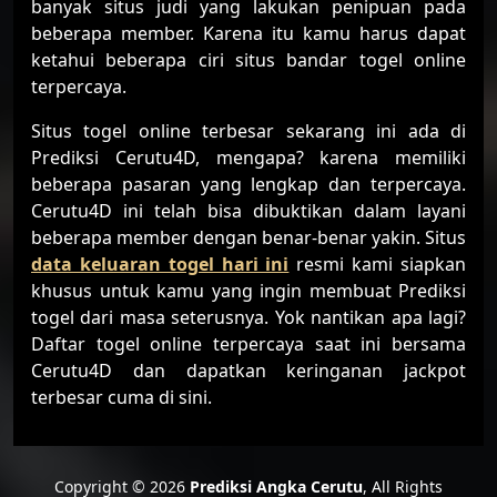
banyak situs judi yang lakukan penipuan pada
beberapa member. Karena itu kamu harus dapat
ketahui beberapa ciri situs bandar togel online
terpercaya.
Situs togel online terbesar sekarang ini ada di
Prediksi Cerutu4D, mengapa? karena memiliki
beberapa pasaran yang lengkap dan terpercaya.
Cerutu4D ini telah bisa dibuktikan dalam layani
beberapa member dengan benar-benar yakin. Situs
data keluaran togel hari ini
resmi kami siapkan
khusus untuk kamu yang ingin membuat Prediksi
togel dari masa seterusnya. Yok nantikan apa lagi?
Daftar togel online terpercaya saat ini bersama
Cerutu4D dan dapatkan keringanan jackpot
terbesar cuma di sini.
Copyright © 2026
Prediksi Angka Cerutu
, All Rights