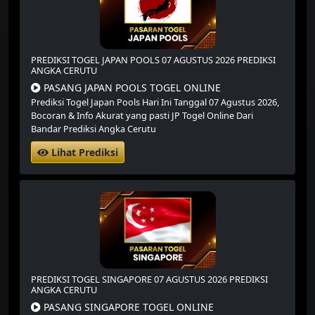
PREDIKSI TOGEL JAPAN POOLS 07 AGUSTUS 2026 PREDIKSI
ANGKA CERUTU
PASANG JAPAN POOLS TOGEL ONLINE
Prediksi Togel Japan Pools Hari Ini Tanggal 07 Agustus 2026,
Bocoran & Info Akurat yang pasti JP Togel Online Dari
Bandar Prediksi Angka Cerutu
Lihat Prediksi
PREDIKSI TOGEL SINGAPORE 07 AGUSTUS 2026 PREDIKSI
ANGKA CERUTU
PASANG SINGAPORE TOGEL ONLINE