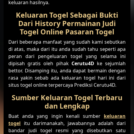
keluaran hasilnya.
Keluaran Togel Sebagai Bukti
Dari History Permainan Judi
Togel Online Pasaran Togel
Dari beberapa manfaat yang sudah kami sebutkan
di atas, maka dari itu anda sudah tahu seperti apa
peran dari pengeluaran togel yang selama ini
dipisah gratis oleh pihak
Cerutu4D
ke sejumlah
bettor. Disamping itu, anda dapat bermain dengan
rasa yakin sebab ada keluaran togel hari ini dari
situs togel online terpercaya Prediksi Cerutu4D.
Sumber Keluaran Togel Terbaru
dan Lengkap
Buat anda yang ingin kenali sumber
keluaran
togel
itu darimanakah, jawabannya adalah dari
bandar judi togel resmi yang disebutkan satu