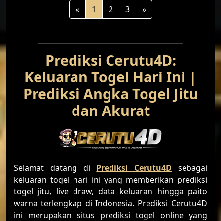
«
1
2
3
»
Prediksi Cerutu4D:
Keluaran Togel Hari Ini |
Prediksi Angka Togel Jitu
dan Akurat
Selamat datang di
Prediksi Cerutu4D
sebagai
keluaran togel hari ini yang memberikan prediksi
togel jitu, live draw, data keluaran hingga paito
warna terlengkap di Indonesia. Prediksi Cerutu4D
ini merupakan situs prediksi togel online yang