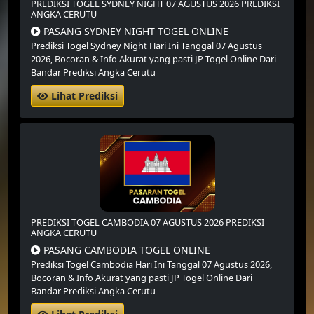
PREDIKSI TOGEL SYDNEY NIGHT 07 AGUSTUS 2026 PREDIKSI
ANGKA CERUTU
PASANG SYDNEY NIGHT TOGEL ONLINE
Prediksi Togel Sydney Night Hari Ini Tanggal 07 Agustus
2026,
Bocoran & Info Akurat yang pasti JP Togel Online Dari
Bandar Prediksi Angka Cerutu
Lihat Prediksi
PREDIKSI TOGEL CAMBODIA 07 AGUSTUS 2026 PREDIKSI
ANGKA CERUTU
PASANG CAMBODIA TOGEL ONLINE
Prediksi Togel Cambodia Hari Ini Tanggal 07 Agustus 2026,
Bocoran & Info Akurat yang pasti JP Togel Online Dari
Bandar Prediksi Angka Cerutu