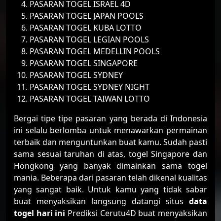
PASARAN TOGEL ISRAEL 4D
PASARAN TOGEL JAPAN POOLS
PASARAN TOGEL KUBA LOTTO
PASARAN TOGEL LEGIAN POOLS
PASARAN TOGEL MEDELLIN POOLS
PASARAN TOGEL SINGAPORE
PASARAN TOGEL SYDNEY
PASARAN TOGEL SYDNEY NIGHT
PASARAN TOGEL TAIWAN LOTTO
Bergai tipe tipe pasaran yang berada di Indonesia
ini selalu berlomba untuk menawarkan permainan
terbaik dan menguntunkan buat kamu. Sudah pasti
sama sesuai taruhan di atas, togel Singapore dan
Hongkong yang banyak dimainkan sama togel
mania. Beberapa dari pasaran telah dikenal kualitas
yang sangat baik. Untuk kamu yang tidak sabar
buat menyaksikan langsung datangi situs
data
togel hari ini
Prediksi Cerutu4D buat menyaksikan