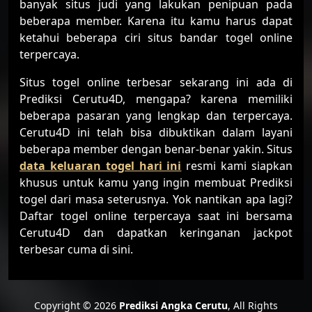
banyak situs judi yang lakukan penipuan pada
beberapa member. Karena itu kamu harus dapat
ketahui beberapa ciri situs bandar togel online
terpercaya.
Situs togel online terbesar sekarang ini ada di
Prediksi Cerutu4D, mengapa? karena memiliki
beberapa pasaran yang lengkap dan terpercaya.
Cerutu4D ini telah bisa dibuktikan dalam layani
beberapa member dengan benar-benar yakin. Situs
data keluaran togel hari ini
resmi kami siapkan
khusus untuk kamu yang ingin membuat Prediksi
togel dari masa seterusnya. Yok nantikan apa lagi?
Daftar togel online terpercaya saat ini bersama
Cerutu4D dan dapatkan keringanan jackpot
terbesar cuma di sini.
Copyright © 2026
Prediksi Angka Cerutu
, All Rights