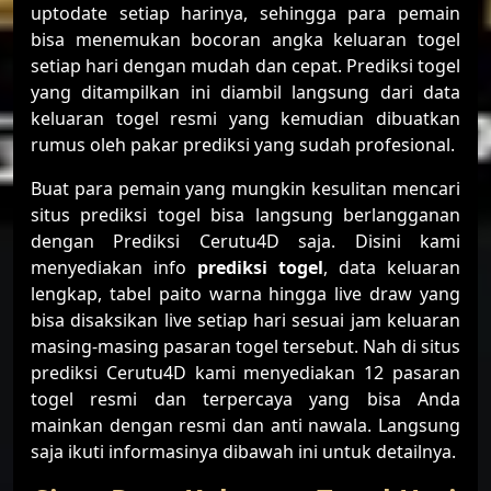
uptodate setiap harinya, sehingga para pemain
bisa menemukan bocoran angka keluaran togel
setiap hari dengan mudah dan cepat. Prediksi togel
yang ditampilkan ini diambil langsung dari data
keluaran togel resmi yang kemudian dibuatkan
rumus oleh pakar prediksi yang sudah profesional.
Buat para pemain yang mungkin kesulitan mencari
situs prediksi togel bisa langsung berlangganan
dengan Prediksi Cerutu4D saja. Disini kami
menyediakan info
prediksi togel
, data keluaran
lengkap, tabel paito warna hingga live draw yang
bisa disaksikan live setiap hari sesuai jam keluaran
masing-masing pasaran togel tersebut. Nah di situs
prediksi Cerutu4D kami menyediakan 12 pasaran
togel resmi dan terpercaya yang bisa Anda
mainkan dengan resmi dan anti nawala. Langsung
saja ikuti informasinya dibawah ini untuk detailnya.