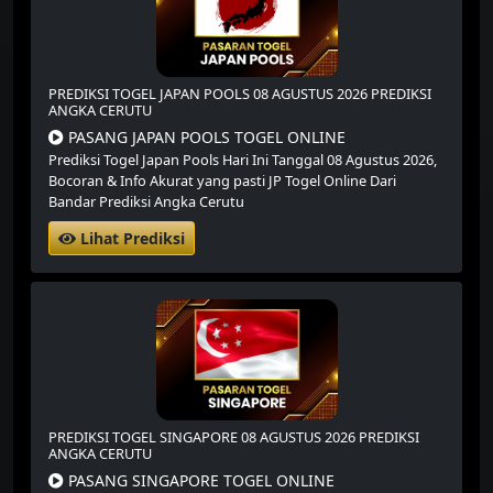
PREDIKSI TOGEL JAPAN POOLS 08 AGUSTUS 2026 PREDIKSI
ANGKA CERUTU
PASANG JAPAN POOLS TOGEL ONLINE
Prediksi Togel Japan Pools Hari Ini Tanggal 08 Agustus 2026,
Bocoran & Info Akurat yang pasti JP Togel Online Dari
Bandar Prediksi Angka Cerutu
Lihat Prediksi
PREDIKSI TOGEL SINGAPORE 08 AGUSTUS 2026 PREDIKSI
ANGKA CERUTU
PASANG SINGAPORE TOGEL ONLINE