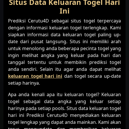
Situs Data Keluaran Togel Hari
Ini
Prediksi Cerutu4D sebagai situs togel terpercaya
dengan informasi keluaran togel terlengkap. Kami
siapkan informasi data keluaran togel paling up-
date dari pusat langsung. Situs ini memiliki arah
untuk menolong anda beberapa pecinta togel yang
ingin melihat angka yang keluar pada hari dan
tanggal tertentu untuk membikin prediksi togel
anda sendiri. Selain itu agar anda dapat melihat
keluaran togel hari ini
dan togel secara up-date
setiap harinya.
Apa anda kenali apa itu keluaran togel? Keluaran
togel sebagai data angka yang keluar setiap
harinya pada setiap pools. Situs data keluaran togel
hari ini Prediksi Cerutu4D menyediakan keluaran
togel lengkap yang dapat anda mainkan. Kami akan