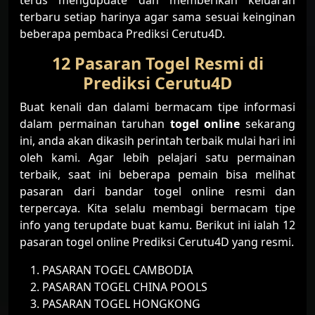
terus mengupdate dan memberikan keluaran
terbaru setiap harinya agar sama sesuai keinginan
beberapa pembaca Prediksi Cerutu4D.
12 Pasaran Togel Resmi di
Prediksi Cerutu4D
Buat kenali dan dalami bermacam tipe informasi
dalam permainan taruhan
togel online
sekarang
ini, anda akan dikasih perintah terbaik mulai hari ini
oleh kami. Agar lebih pelajari satu permainan
terbaik, saat ini beberapa pemain bisa melihat
pasaran dari bandar togel online resmi dan
terpercaya. Kita selalu membagi bermacam tipe
info yang terupdate buat kamu. Berikut ini ialah 12
pasaran togel online Prediksi Cerutu4D yang resmi.
PASARAN TOGEL CAMBODIA
PASARAN TOGEL CHINA POOLS
PASARAN TOGEL HONGKONG