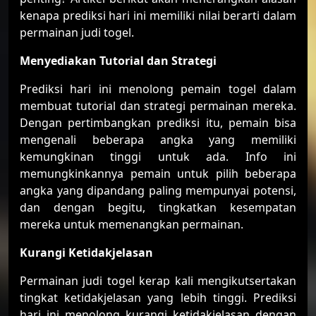
kenapa prediksi hari ini memiliki nilai berarti dalam
permainan judi togel.
Menyediakan Tutorial dan Strategi
Prediksi hari ini menolong pemain togel dalam
membuat tutorial dan strategi permainan mereka.
Dengan pertimbangkan prediksi itu, pemain bisa
mengenali beberapa angka yang memiliki
kemungkinan tinggi untuk ada. Info ini
memungkinkannya pemain untuk pilih beberapa
angka yang dipandang paling mempunyai potensi,
dan dengan begitu, tingkatkan kesempatan
mereka untuk memenangkan permainan.
Kurangi Ketidakjelasan
Permainan judi togel kerap kali mengikutsertakan
tingkat ketidakjelasan yang lebih tinggi. Prediksi
hari ini menolong kurangi ketidakjelasan dengan