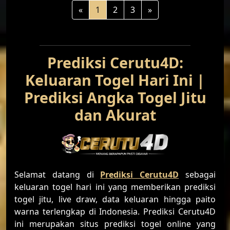
«
1
2
3
»
Prediksi Cerutu4D:
Keluaran Togel Hari Ini |
Prediksi Angka Togel Jitu
dan Akurat
Selamat datang di
Prediksi Cerutu4D
sebagai
keluaran togel hari ini yang memberikan prediksi
togel jitu, live draw, data keluaran hingga paito
warna terlengkap di Indonesia. Prediksi Cerutu4D
ini merupakan situs prediksi togel online yang