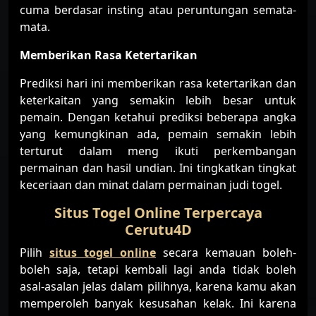
cuma berdasar insting atau peruntungan semata-
mata.
Memberikan Rasa Ketertarikan
Prediksi hari ini memberikan rasa ketertarikan dan
keterkaitan yang semakin lebih besar untuk
pemain. Dengan ketahui prediksi beberapa angka
yang kemungkinan ada, pemain semakin lebih
terturut dalam meng ikuti perkembangan
permainan dan hasil undian. Ini tingkatkan tingkat
keceriaan dan minat dalam permainan judi togel.
Situs Togel Online Terpercaya
Cerutu4D
Pilih
situs togel online
secara kemauan boleh-
boleh saja, tetapi kembali lagi anda tidak boleh
asal-asalan jelas dalam pilihnya, karena kamu akan
memperoleh banyak kesusahan kelak. Ini karena