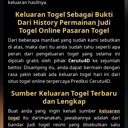
keluaran hasilnya.
Keluaran Togel Sebagai Bukti
Dari History Permainan Judi
Togel Online Pasaran Togel
Dari beberapa manfaat yang sudah kami sebutkan
di atas, maka dari itu anda sudah tahu seperti apa
peran dari pengeluaran togel yang selama ini
dipisah gratis oleh pihak
Cerutu4D
ke sejumlah
bettor. Disamping itu, anda dapat bermain dengan
rasa yakin sebab ada keluaran togel hari ini dari
situs togel online terpercaya Prediksi Cerutu4D.
Sumber Keluaran Togel Terbaru
dan Lengkap
Buat anda yang ingin kenali sumber
keluaran
togel
itu darimanakah, jawabannya adalah dari
bandar judi togel resmi yang disebutkan satu