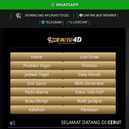
WHATSAPP
DOWNLOAD APLIKASI TOGEL
DAFTAR JADI MEMBER
TELEGRAM
LIVECHAT
Home
Live Draw
Prediksi Togel
Promosi
Jadwal Togel
Data Result
Slot Gacor
Bbfs Generator
Paito Warna
Konv. Toto SGP
Buku Mimpi
Bukti Jackpot
Keluhan
Panduan
SELAMAT DATANG DI
CERUTU4D
B