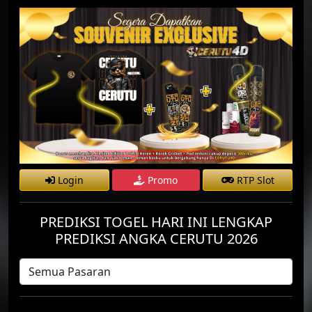
Login
Promo
RTP Slot
PREDIKSI TOGEL HARI INI LENGKAP
PREDIKSI ANGKA CERUTU 2026