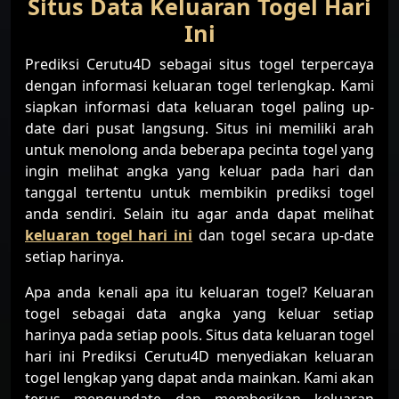
Situs Data Keluaran Togel Hari
Ini
Prediksi Cerutu4D sebagai situs togel terpercaya
dengan informasi keluaran togel terlengkap. Kami
siapkan informasi data keluaran togel paling up-
date dari pusat langsung. Situs ini memiliki arah
untuk menolong anda beberapa pecinta togel yang
ingin melihat angka yang keluar pada hari dan
tanggal tertentu untuk membikin prediksi togel
anda sendiri. Selain itu agar anda dapat melihat
keluaran togel hari ini
dan togel secara up-date
setiap harinya.
Apa anda kenali apa itu keluaran togel? Keluaran
togel sebagai data angka yang keluar setiap
harinya pada setiap pools. Situs data keluaran togel
hari ini Prediksi Cerutu4D menyediakan keluaran
togel lengkap yang dapat anda mainkan. Kami akan