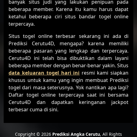
banyak situs judi yang lakukan penipuan pada
beberapa member. Karena itu kamu harus dapat
ketahui beberapa ciri situs bandar togel online
terpercaya.
Situs togel online terbesar sekarang ini ada di
Prediksi Cerutu4D, mengapa? karena memiliki
beberapa pasaran yang lengkap dan terpercaya.
Cerutu4D ini telah bisa dibuktikan dalam layani
beberapa member dengan benar-benar yakin. Situs
data keluaran togel hari ini
resmi kami siapkan
khusus untuk kamu yang ingin membuat Prediksi
togel dari masa seterusnya. Yok nantikan apa lagi?
Daftar togel online terpercaya saat ini bersama
Cerutu4D dan dapatkan keringanan jackpot
terbesar cuma di sini.
Copyright © 2026
Prediksi Angka Cerutu
, All Rights