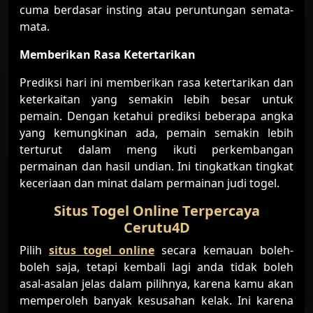
cuma berdasar insting atau peruntungan semata-
mata.
Memberikan Rasa Ketertarikan
Prediksi hari ini memberikan rasa ketertarikan dan
keterkaitan yang semakin lebih besar untuk
pemain. Dengan ketahui prediksi beberapa angka
yang kemungkinan ada, pemain semakin lebih
terturut dalam meng ikuti perkembangan
permainan dan hasil undian. Ini tingkatkan tingkat
keceriaan dan minat dalam permainan judi togel.
Situs Togel Online Terpercaya
Cerutu4D
Pilih
situs togel online
secara kemauan boleh-
boleh saja, tetapi kembali lagi anda tidak boleh
asal-asalan jelas dalam pilihnya, karena kamu akan
memperoleh banyak kesusahan kelak. Ini karena