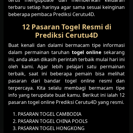
terus mengupdate dan memberikan keluaran
terbaru setiap harinya agar sama sesuai keinginan
beberapa pembaca Prediksi Cerutu4D.
12 Pasaran Togel Resmi di
Prediksi Cerutu4D
Buat kenali dan dalami bermacam tipe informasi
dalam permainan taruhan
togel online
sekarang
ini, anda akan dikasih perintah terbaik mulai hari ini
oleh kami. Agar lebih pelajari satu permainan
terbaik, saat ini beberapa pemain bisa melihat
pasaran dari bandar togel online resmi dan
terpercaya. Kita selalu membagi bermacam tipe
info yang terupdate buat kamu. Berikut ini ialah 12
pasaran togel online Prediksi Cerutu4D yang resmi.
PASARAN TOGEL CAMBODIA
PASARAN TOGEL CHINA POOLS
PASARAN TOGEL HONGKONG