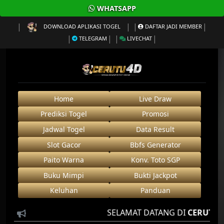
WHATSAPP
DOWNLOAD APLIKASI TOGEL
DAFTAR JADI MEMBER
TELEGRAM
LIVECHAT
Home
Live Draw
Prediksi Togel
Promosi
Jadwal Togel
Data Result
Slot Gacor
Bbfs Generator
Paito Warna
Konv. Toto SGP
Buku Mimpi
Bukti Jackpot
Keluhan
Panduan
SELAMAT DATANG DI
CERUTU4D
B