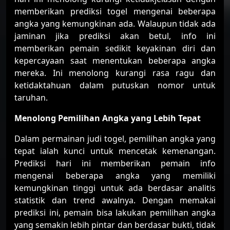
memberikan prediksi togel mengenai beberapa
angka yang kemungkinan ada. Walaupun tidak ada
jaminan jika prediksi akan betul, info ini
memberikan pemain sedikit keyakinan diri dan
kepercayaan saat menentukan beberapa angka
mereka. Ini menolong kurangi rasa ragu dan
ketidaktahuan dalam putuskan nomor untuk
taruhan.
Menolong Pemilihan Angka yang Lebih Tepat
Dalam permainan judi togel, pemilihan angka yang
tepat ialah kunci untuk mencetak kemenangan.
Prediksi hari ini memberikan pemain info
mengenai beberapa angka yang memiliki
kemungkinan tinggi untuk ada berdasar analitis
statistik dan trend awalnya. Dengan memakai
prediksi ini, pemain bisa lakukan pemilihan angka
yang semakin lebih pintar dan berdasar bukti, tidak