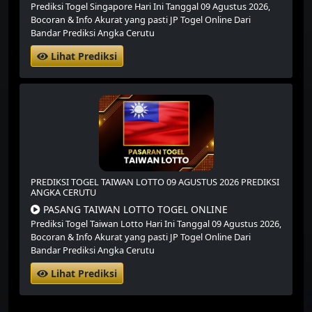
Prediksi Togel Singapore Hari Ini Tanggal 09 Agustus 2026,
Bocoran & Info Akurat yang pasti JP Togel Online Dari
Bandar Prediksi Angka Cerutu
Lihat Prediksi
PREDIKSI TOGEL TAIWAN LOTTO 09 AGUSTUS 2026 PREDIKSI
ANGKA CERUTU
PASANG TAIWAN LOTTO TOGEL ONLINE
Prediksi Togel Taiwan Lotto Hari Ini Tanggal 09 Agustus 2026,
Bocoran & Info Akurat yang pasti JP Togel Online Dari
Bandar Prediksi Angka Cerutu
Lihat Prediksi