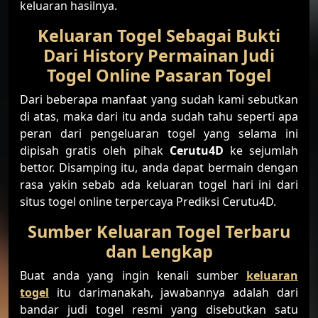
keluaran hasilnya.
Keluaran Togel Sebagai Bukti
Dari History Permainan Judi
Togel Online Pasaran Togel
Dari beberapa manfaat yang sudah kami sebutkan
di atas, maka dari itu anda sudah tahu seperti apa
peran dari pengeluaran togel yang selama ini
dipisah gratis oleh pihak
Cerutu4D
ke sejumlah
bettor. Disamping itu, anda dapat bermain dengan
rasa yakin sebab ada keluaran togel hari ini dari
situs togel online terpercaya Prediksi Cerutu4D.
Sumber Keluaran Togel Terbaru
dan Lengkap
Buat anda yang ingin kenali sumber
keluaran
togel
itu darimanakah, jawabannya adalah dari
bandar judi togel resmi yang disebutkan satu