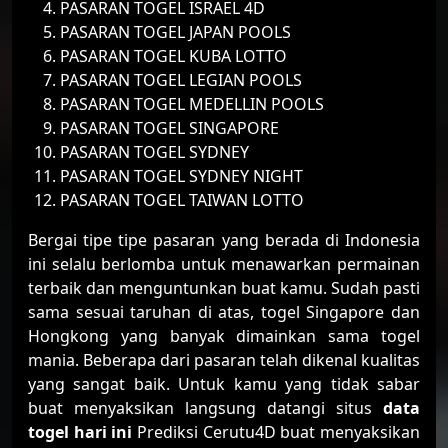
PASARAN TOGEL ISRAEL 4D
PASARAN TOGEL JAPAN POOLS
PASARAN TOGEL KUBA LOTTO
PASARAN TOGEL LEGIAN POOLS
PASARAN TOGEL MEDELLIN POOLS
PASARAN TOGEL SINGAPORE
PASARAN TOGEL SYDNEY
PASARAN TOGEL SYDNEY NIGHT
PASARAN TOGEL TAIWAN LOTTO
Bergai tipe tipe pasaran yang berada di Indonesia
ini selalu berlomba untuk menawarkan permainan
terbaik dan menguntunkan buat kamu. Sudah pasti
sama sesuai taruhan di atas, togel Singapore dan
Hongkong yang banyak dimainkan sama togel
mania. Beberapa dari pasaran telah dikenal kualitas
yang sangat baik. Untuk kamu yang tidak sabar
buat menyaksikan langsung datangi situs
data
togel hari ini
Prediksi Cerutu4D buat menyaksikan