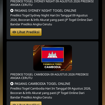
PREDIKSI TOGEL SYDNEY NIGHT 09 AGUSTUS 2026 PREDIKSI
ANGKA CERUTU
PASANG SYDNEY NIGHT TOGEL ONLINE
Prediksi Togel Sydney Night Hari Ini Tanggal 09 Agustus
2026,
Bocoran & Info Akurat yang pasti JP Togel Online Dari
Bandar Prediksi Angka Cerutu
Lihat Prediksi
PREDIKSI TOGEL CAMBODIA 09 AGUSTUS 2026 PREDIKSI
ANGKA CERUTU
PASANG CAMBODIA TOGEL ONLINE
Prediksi Togel Cambodia Hari Ini Tanggal 09 Agustus 2026,
Bocoran & Info Akurat yang pasti JP Togel Online Dari
Bandar Prediksi Angka Cerutu