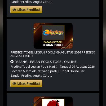
Bandar Prediksi Angka Cerutu
Lihat Prediksi
PREDIKSI TOGEL LEGIAN POOLS 09 AGUSTUS 2026 PREDIKSI
ANGKA CERUTU
PASANG LEGIAN POOLS TOGEL ONLINE
Prediksi Togel Legian Pools Hari Ini Tanggal 09 Agustus 2026,
Bocoran & Info Akurat yang pasti JP Togel Online Dari
Bandar Prediksi Angka Cerutu
Lihat Prediksi