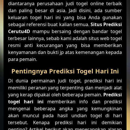
diantaranya perusahaan judi togel online terbaik
dan paling besar di asia. Jadi disini, ada sumber
keluaran togel hari ini yang bisa Anda gunakan
sebagai referensi buat kalian semua.
Situs Prediksi
Cerutu4D
mampu bersaing dengan bandar togel
terbesar lainnya, sebab kami adalah situs web togel
resmi anti kecurangan yang bisa memberikan
kenyamanan dan bukti jp atas kemenangan kepada
para pemain.
Pentingnya Prediksi Togel Hari Ini
Di dunia permainan judi togel, prediksi hari ini
memiliki peranan yang terpenting dan menjadi alat
yang kerap dipakai oleh beberapa pemain.
Prediksi
togel hari ini
memberikan info dan prediksi
mengenai beberapa angka yang kemungkinan
akan muncul pada hasil undian togel di hari
tersebut. Kenapa prediksi hari ini demikian
penting? Artikel berikut akan menerangkan alasan