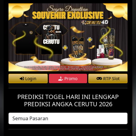
Login
Promo
RTP Slot
PREDIKSI TOGEL HARI INI LENGKAP
PREDIKSI ANGKA CERUTU 2026