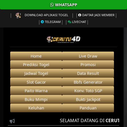
WHATSAPP
DOWNLOAD APLIKASI TOGEL
DAFTAR JADI MEMBER
TELEGRAM
LIVECHAT
Home
Live Draw
Prediksi Togel
Promosi
Jadwal Togel
Data Result
Slot Gacor
Bbfs Generator
Paito Warna
Konv. Toto SGP
Buku Mimpi
Bukti Jackpot
Keluhan
Panduan
SELAMAT DATANG DI
CERUTU4D
BA