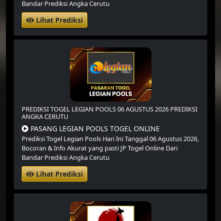
Bandar Prediksi Angka Cerutu
Lihat Prediksi
PREDIKSI TOGEL LEGIAN POOLS 06 AGUSTUS 2026 PREDIKSI
ANGKA CERUTU
PASANG LEGIAN POOLS TOGEL ONLINE
Prediksi Togel Legian Pools Hari Ini Tanggal 06 Agustus 2026,
Bocoran & Info Akurat yang pasti JP Togel Online Dari
Bandar Prediksi Angka Cerutu
Lihat Prediksi