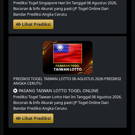
Prediksi Togel Singapore Hari Ini Tanggal 06 Agustus 2026,
Bocoran & Info Akurat yang pasti JP Togel Online Dari
Bandar Prediksi Angka Cerutu
Lihat Prediksi
PREDIKSI TOGEL TAIWAN LOTTO 06 AGUSTUS 2026 PREDIKSI
ANGKA CERUTU
PASANG TAIWAN LOTTO TOGEL ONLINE
Prediksi Togel Taiwan Lotto Hari Ini Tanggal 06 Agustus 2026,
Bocoran & Info Akurat yang pasti JP Togel Online Dari
Bandar Prediksi Angka Cerutu
Lihat Prediksi