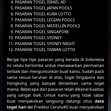
PASARAN TOGEL ISRAEL 4D
PASARAN TOGEL JAPAN POOLS
PASARAN TOGEL KUBA LOTTO
PASARAN TOGEL LEGIAN POOLS
PASARAN TOGEL MEDELLIN POOLS
PASARAN TOGEL SINGAPORE
PASARAN TOGEL SYDNEY
PASARAN TOGEL SYDNEY NIGHT
PASARAN TOGEL TAIWAN LOTTO
Bergai tipe tipe pasaran yang berada di Indonesia
ini selalu berlomba untuk menawarkan permainan
terbaik dan menguntunkan buat kamu. Sudah pasti
sama sesuai taruhan di atas, togel Singapore dan
Hongkong yang banyak dimainkan sama togel
mania. Beberapa dari pasaran telah dikenal kualitas
yang sangat baik. Untuk kamu yang tidak sabar
buat menyaksikan langsung datangi situs
data
togel hari ini
Prediksi Cerutu4D buat menyaksikan