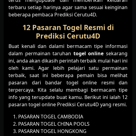
terus mengupdate dan memberikan keluaran
terbaru setiap harinya agar sama sesuai keinginan
beberapa pembaca Prediksi Cerutu4D.
12 Pasaran Togel Resmi di
Prediksi Cerutu4D
Buat kenali dan dalami bermacam tipe informasi
dalam permainan taruhan
togel online
sekarang
ini, anda akan dikasih perintah terbaik mulai hari ini
oleh kami. Agar lebih pelajari satu permainan
terbaik, saat ini beberapa pemain bisa melihat
pasaran dari bandar togel online resmi dan
terpercaya. Kita selalu membagi bermacam tipe
info yang terupdate buat kamu. Berikut ini ialah 12
pasaran togel online Prediksi Cerutu4D yang resmi.
PASARAN TOGEL CAMBODIA
PASARAN TOGEL CHINA POOLS
PASARAN TOGEL HONGKONG