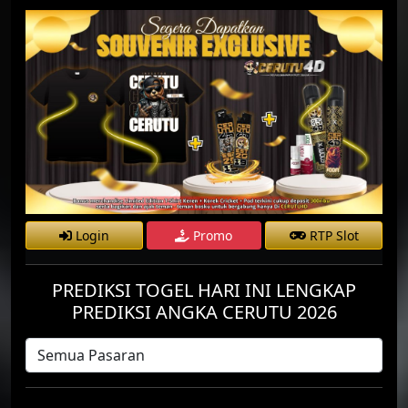
Login
Promo
RTP Slot
PREDIKSI TOGEL HARI INI LENGKAP
PREDIKSI ANGKA CERUTU 2026