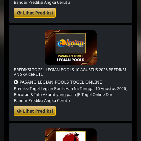
Bandar Prediksi Angka Cerutu
Lihat Prediksi
PREDIKSI TOGEL LEGIAN POOLS 10 AGUSTUS 2026 PREDIKSI
ANGKA CERUTU
PASANG LEGIAN POOLS TOGEL ONLINE
Prediksi Togel Legian Pools Hari Ini Tanggal 10 Agustus 2026,
Bocoran & Info Akurat yang pasti JP Togel Online Dari
Bandar Prediksi Angka Cerutu
Lihat Prediksi