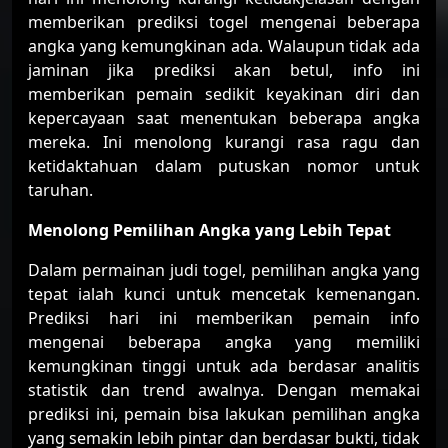
memberikan prediksi togel mengenai beberapa
angka yang kemungkinan ada. Walaupun tidak ada
jaminan jika prediksi akan betul, info ini
memberikan pemain sedikit keyakinan diri dan
kepercayaan saat menentukan beberapa angka
mereka. Ini menolong kurangi rasa ragu dan
ketidaktahuan dalam putuskan nomor untuk
taruhan.
Menolong Pemilihan Angka yang Lebih Tepat
Dalam permainan judi togel, pemilihan angka yang
tepat ialah kunci untuk mencetak kemenangan.
Prediksi hari ini memberikan pemain info
mengenai beberapa angka yang memiliki
kemungkinan tinggi untuk ada berdasar analitis
statistik dan trend awalnya. Dengan memakai
prediksi ini, pemain bisa lakukan pemilihan angka
yang semakin lebih pintar dan berdasar bukti, tidak