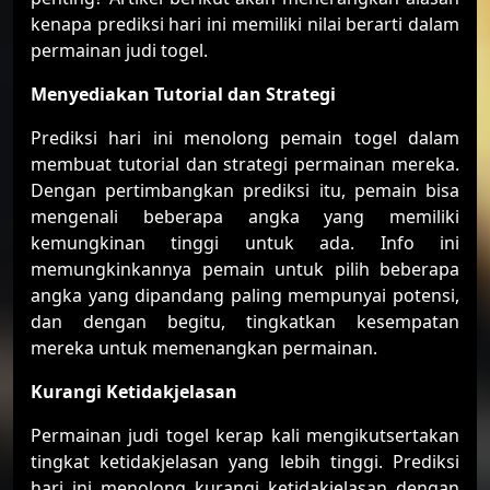
kenapa prediksi hari ini memiliki nilai berarti dalam
permainan judi togel.
Menyediakan Tutorial dan Strategi
Prediksi hari ini menolong pemain togel dalam
membuat tutorial dan strategi permainan mereka.
Dengan pertimbangkan prediksi itu, pemain bisa
mengenali beberapa angka yang memiliki
kemungkinan tinggi untuk ada. Info ini
memungkinkannya pemain untuk pilih beberapa
angka yang dipandang paling mempunyai potensi,
dan dengan begitu, tingkatkan kesempatan
mereka untuk memenangkan permainan.
Kurangi Ketidakjelasan
Permainan judi togel kerap kali mengikutsertakan
tingkat ketidakjelasan yang lebih tinggi. Prediksi
hari ini menolong kurangi ketidakjelasan dengan