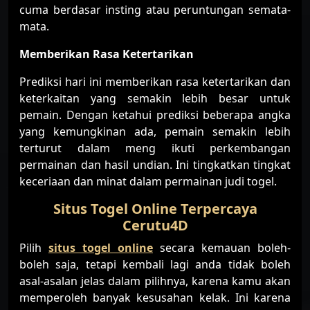
cuma berdasar insting atau peruntungan semata-
mata.
Memberikan Rasa Ketertarikan
Prediksi hari ini memberikan rasa ketertarikan dan
keterkaitan yang semakin lebih besar untuk
pemain. Dengan ketahui prediksi beberapa angka
yang kemungkinan ada, pemain semakin lebih
terturut dalam meng ikuti perkembangan
permainan dan hasil undian. Ini tingkatkan tingkat
keceriaan dan minat dalam permainan judi togel.
Situs Togel Online Terpercaya
Cerutu4D
Pilih
situs togel online
secara kemauan boleh-
boleh saja, tetapi kembali lagi anda tidak boleh
asal-asalan jelas dalam pilihnya, karena kamu akan
memperoleh banyak kesusahan kelak. Ini karena