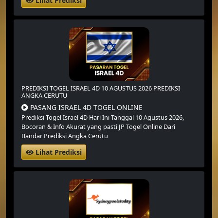
Lihat Prediksi
PREDIKSI TOGEL ISRAEL 4D 10 AGUSTUS 2026 PREDIKSI
ANGKA CERUTU
PASANG ISRAEL 4D TOGEL ONLINE
Prediksi Togel Israel 4D Hari Ini Tanggal 10 Agustus 2026,
Bocoran & Info Akurat yang pasti JP Togel Online Dari
Bandar Prediksi Angka Cerutu
Lihat Prediksi