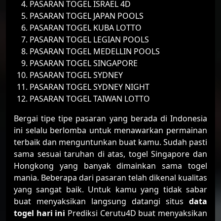
PASARAN TOGEL ISRAEL 4D
PASARAN TOGEL JAPAN POOLS
PASARAN TOGEL KUBA LOTTO
PASARAN TOGEL LEGIAN POOLS
PASARAN TOGEL MEDELLIN POOLS
PASARAN TOGEL SINGAPORE
PASARAN TOGEL SYDNEY
PASARAN TOGEL SYDNEY NIGHT
PASARAN TOGEL TAIWAN LOTTO
Bergai tipe tipe pasaran yang berada di Indonesia
ini selalu berlomba untuk menawarkan permainan
terbaik dan menguntunkan buat kamu. Sudah pasti
sama sesuai taruhan di atas, togel Singapore dan
Hongkong yang banyak dimainkan sama togel
mania. Beberapa dari pasaran telah dikenal kualitas
yang sangat baik. Untuk kamu yang tidak sabar
buat menyaksikan langsung datangi situs
data
togel hari ini
Prediksi Cerutu4D buat menyaksikan