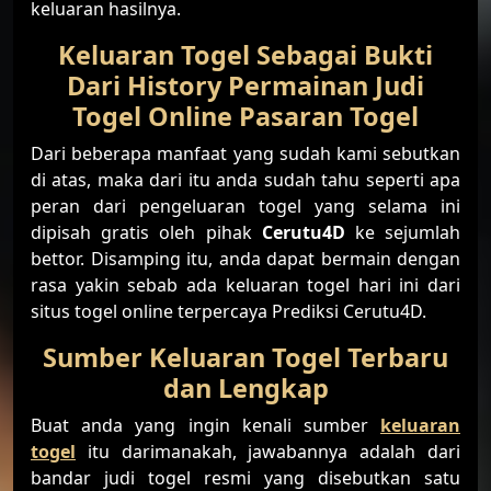
keluaran hasilnya.
Keluaran Togel Sebagai Bukti
Dari History Permainan Judi
Togel Online Pasaran Togel
Dari beberapa manfaat yang sudah kami sebutkan
di atas, maka dari itu anda sudah tahu seperti apa
peran dari pengeluaran togel yang selama ini
dipisah gratis oleh pihak
Cerutu4D
ke sejumlah
bettor. Disamping itu, anda dapat bermain dengan
rasa yakin sebab ada keluaran togel hari ini dari
situs togel online terpercaya Prediksi Cerutu4D.
Sumber Keluaran Togel Terbaru
dan Lengkap
Buat anda yang ingin kenali sumber
keluaran
togel
itu darimanakah, jawabannya adalah dari
bandar judi togel resmi yang disebutkan satu