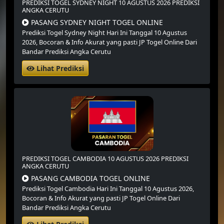
PREDIKSI TOGEL SYDNEY NIGHT 10 AGUSTUS 2026 PREDIKSI
ANGKA CERUTU
PASANG SYDNEY NIGHT TOGEL ONLINE
Prediksi Togel Sydney Night Hari Ini Tanggal 10 Agustus
2026,
Bocoran & Info Akurat yang pasti JP Togel Online Dari
Bandar Prediksi Angka Cerutu
Lihat Prediksi
PREDIKSI TOGEL CAMBODIA 10 AGUSTUS 2026 PREDIKSI
ANGKA CERUTU
PASANG CAMBODIA TOGEL ONLINE
Prediksi Togel Cambodia Hari Ini Tanggal 10 Agustus 2026,
Bocoran & Info Akurat yang pasti JP Togel Online Dari
Bandar Prediksi Angka Cerutu