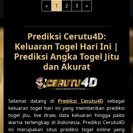
«
1
2
3
»
Prediksi Cerutu4D:
Keluaran Togel Hari Ini |
Prediksi Angka Togel Jitu
dan Akurat
Selamat datang di
Prediksi Cerutu4D
sebagai
keluaran togel hari ini yang memberikan prediksi
togel jitu, live draw, data keluaran hingga paito
warna terlengkap di Indonesia. Prediksi Cerutu4D
ini merupakan situs prediksi togel online yang