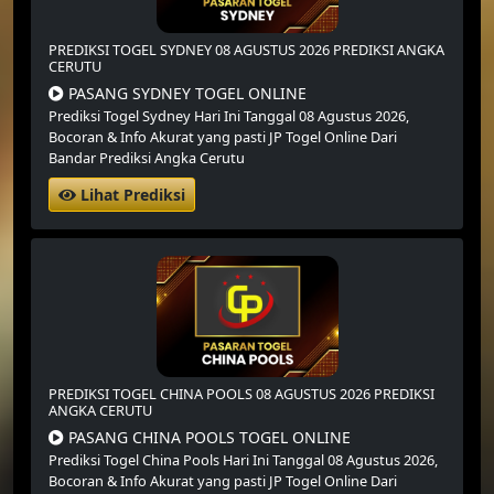
PREDIKSI TOGEL SYDNEY 08 AGUSTUS 2026 PREDIKSI ANGKA
CERUTU
PASANG SYDNEY TOGEL ONLINE
Prediksi Togel Sydney Hari Ini Tanggal 08 Agustus 2026,
Bocoran & Info Akurat yang pasti JP Togel Online Dari
Bandar Prediksi Angka Cerutu
Lihat Prediksi
PREDIKSI TOGEL CHINA POOLS 08 AGUSTUS 2026 PREDIKSI
ANGKA CERUTU
PASANG CHINA POOLS TOGEL ONLINE
Prediksi Togel China Pools Hari Ini Tanggal 08 Agustus 2026,
Bocoran & Info Akurat yang pasti JP Togel Online Dari