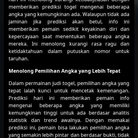
memberikan prediksi togel mengenai beberapa
angka yang kemungkinan ada. Walaupun tidak ada
jaminan jika prediksi akan betul, info ini
memberikan pemain sedikit keyakinan diri dan
kepercayaan saat menentukan beberapa angka
mereka. Ini menolong kurangi rasa ragu dan
ketidaktahuan dalam putuskan nomor untuk
taruhan.
Menolong Pemilihan Angka yang Lebih Tepat
Dalam permainan judi togel, pemilihan angka yang
tepat ialah kunci untuk mencetak kemenangan.
Prediksi hari ini memberikan pemain info
mengenai beberapa angka yang memiliki
kemungkinan tinggi untuk ada berdasar analitis
statistik dan trend awalnya. Dengan memakai
prediksi ini, pemain bisa lakukan pemilihan angka
yang semakin lebih pintar dan berdasar bukti, tidak