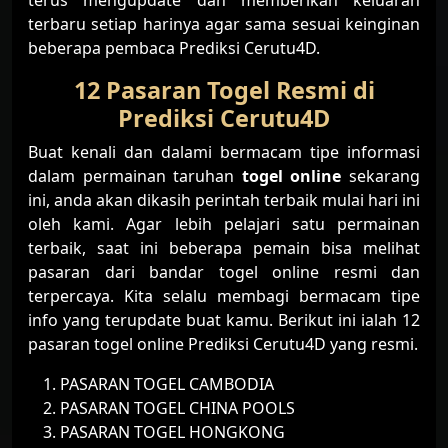
terus mengupdate dan memberikan keluaran
terbaru setiap harinya agar sama sesuai keinginan
beberapa pembaca Prediksi Cerutu4D.
12 Pasaran Togel Resmi di
Prediksi Cerutu4D
Buat kenali dan dalami bermacam tipe informasi
dalam permainan taruhan
togel online
sekarang
ini, anda akan dikasih perintah terbaik mulai hari ini
oleh kami. Agar lebih pelajari satu permainan
terbaik, saat ini beberapa pemain bisa melihat
pasaran dari bandar togel online resmi dan
terpercaya. Kita selalu membagi bermacam tipe
info yang terupdate buat kamu. Berikut ini ialah 12
pasaran togel online Prediksi Cerutu4D yang resmi.
PASARAN TOGEL CAMBODIA
PASARAN TOGEL CHINA POOLS
PASARAN TOGEL HONGKONG