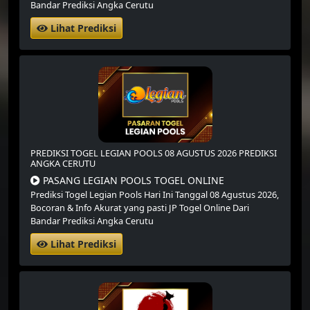
Bandar Prediksi Angka Cerutu
Lihat Prediksi
PREDIKSI TOGEL LEGIAN POOLS 08 AGUSTUS 2026 PREDIKSI
ANGKA CERUTU
PASANG LEGIAN POOLS TOGEL ONLINE
Prediksi Togel Legian Pools Hari Ini Tanggal 08 Agustus 2026,
Bocoran & Info Akurat yang pasti JP Togel Online Dari
Bandar Prediksi Angka Cerutu
Lihat Prediksi