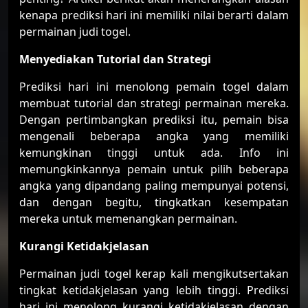
kenapa prediksi hari ini memiliki nilai berarti dalam
permainan judi togel.
Menyediakan Tutorial dan Strategi
Prediksi hari ini menolong pemain togel dalam
membuat tutorial dan strategi permainan mereka.
Dengan pertimbangkan prediksi itu, pemain bisa
mengenali beberapa angka yang memiliki
kemungkinan tinggi untuk ada. Info ini
memungkinkannya pemain untuk pilih beberapa
angka yang dipandang paling mempunyai potensi,
dan dengan begitu, tingkatkan kesempatan
mereka untuk memenangkan permainan.
Kurangi Ketidakjelasan
Permainan judi togel kerap kali mengikutsertakan
tingkat ketidakjelasan yang lebih tinggi. Prediksi
hari ini menolong kurangi ketidakjelasan dengan