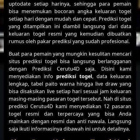
uptodate setiap harinya, sehingga para pemain
bisa menemukan bocoran angka keluaran togel
setiap hari dengan mudah dan cepat. Prediksi togel
yang ditampilkan ini diambil langsung dari data
keluaran togel resmi yang kemudian dibuatkan
rumus oleh pakar prediksi yang sudah profesional.
Buat para pemain yang mungkin kesulitan mencari
situs prediksi togel bisa langsung berlangganan
dengan Prediksi Cerutu4D saja. Disini kami
menyediakan info
prediksi togel
, data keluaran
lengkap, tabel paito warna hingga live draw yang
bisa disaksikan live setiap hari sesuai jam keluaran
masing-masing pasaran togel tersebut. Nah di situs
prediksi Cerutu4D kami menyediakan 12 pasaran
togel resmi dan terpercaya yang bisa Anda
mainkan dengan resmi dan anti nawala. Langsung
saja ikuti informasinya dibawah ini untuk detailnya.