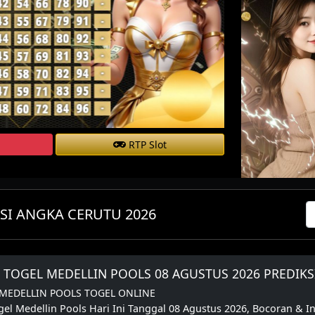
RTP Slot
KSI ANGKA CERUTU 2026
I TOGEL MEDELLIN POOLS 08 AGUSTUS 2026 PREDIK
MEDELLIN POOLS TOGEL ONLINE
gel Medellin Pools Hari Ini Tanggal 08 Agustus 2026,
Bocoran & In