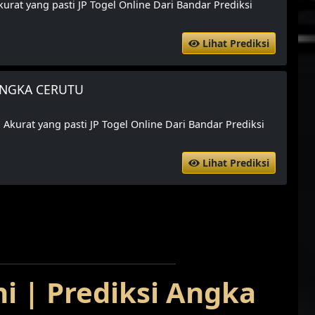
urat yang pasti JP Togel Online Dari Bandar Prediksi
Lihat Prediksi
ANGKA CERUTU
 Akurat yang pasti JP Togel Online Dari Bandar Prediksi
Lihat Prediksi
ni | Prediksi Angka