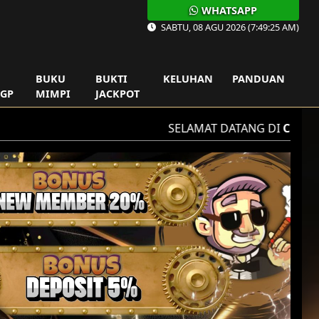
WHATSAPP
SABTU, 08 AGU 2026 (
7:49:27 AM
)
BUKU
BUKTI
KELUHAN
PANDUAN
SGP
MIMPI
JACKPOT
SELAMAT DATANG DI
CERUTU4D
B