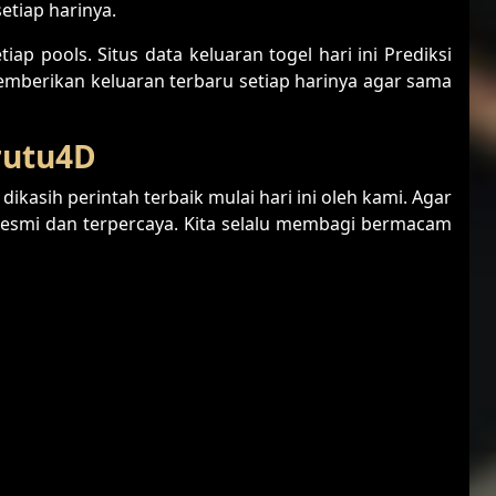
etiap harinya.
ap pools. Situs data keluaran togel hari ini Prediksi
mberikan keluaran terbaru setiap harinya agar sama
erutu4D
dikasih perintah terbaik mulai hari ini oleh kami. Agar
e resmi dan terpercaya. Kita selalu membagi bermacam