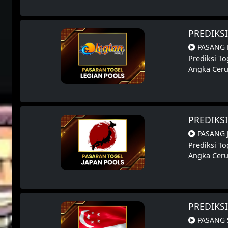
PREDIKS
PASANG 
Prediksi To
Angka Ceru
PREDIKS
PASANG 
Prediksi To
Angka Ceru
PREDIKS
PASANG 