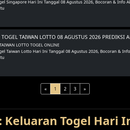
gel Singapore Hari Ini Tanggal 08 Agustus 2026,
Bocoran & Info Ak
tu
I TOGEL TAIWAN LOTTO 08 AGUSTUS 2026 PREDIKSI 
TAIWAN LOTTO TOGEL ONLINE
gel Taiwan Lotto Hari Ini Tanggal 08 Agustus 2026,
Bocoran & Info
tu
«
1
2
3
»
 Keluaran Togel Hari I