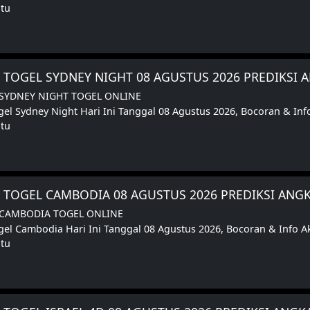
tu
I TOGEL SYDNEY NIGHT 08 AGUSTUS 2026 PREDIKSI 
SYDNEY NIGHT TOGEL ONLINE
gel Sydney Night Hari Ini Tanggal 08 Agustus 2026,
Bocoran & Info
tu
I TOGEL CAMBODIA 08 AGUSTUS 2026 PREDIKSI ANG
CAMBODIA TOGEL ONLINE
gel Cambodia Hari Ini Tanggal 08 Agustus 2026,
Bocoran & Info Ak
tu