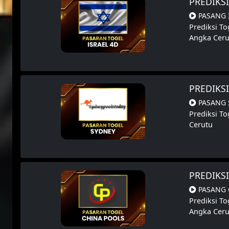
PREDIKSI
PASANG 
Prediksi To
Angka Ceru
PREDIKS
PASANG 
Prediksi To
Cerutu
PREDIKS
PASANG 
Prediksi To
Angka Ceru