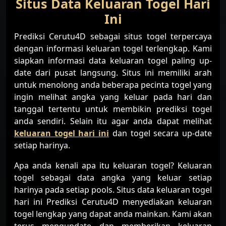
Situs Data Keluaran Togel Hari
Ini
Prediksi Cerutu4D sebagai situs togel terpercaya
dengan informasi keluaran togel terlengkap. Kami
siapkan informasi data keluaran togel paling up-
date dari pusat langsung. Situs ini memiliki arah
untuk menolong anda beberapa pecinta togel yang
ingin melihat angka yang keluar pada hari dan
tanggal tertentu untuk membikin prediksi togel
anda sendiri. Selain itu agar anda dapat melihat
keluaran togel hari ini
dan togel secara up-date
setiap harinya.
Apa anda kenali apa itu keluaran togel? Keluaran
togel sebagai data angka yang keluar setiap
harinya pada setiap pools. Situs data keluaran togel
hari ini Prediksi Cerutu4D menyediakan keluaran
togel lengkap yang dapat anda mainkan. Kami akan