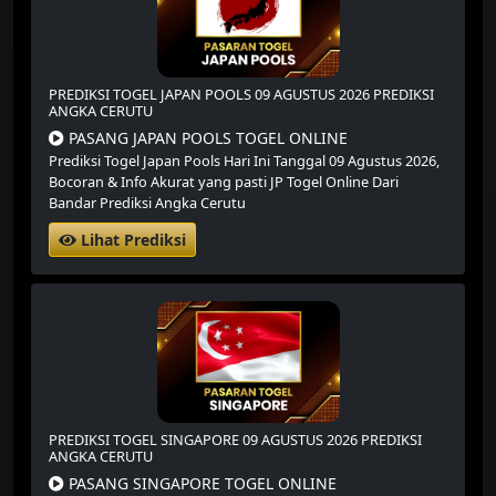
PREDIKSI TOGEL JAPAN POOLS 09 AGUSTUS 2026 PREDIKSI
ANGKA CERUTU
PASANG JAPAN POOLS TOGEL ONLINE
Prediksi Togel Japan Pools Hari Ini Tanggal 09 Agustus 2026,
Bocoran & Info Akurat yang pasti JP Togel Online Dari
Bandar Prediksi Angka Cerutu
Lihat Prediksi
PREDIKSI TOGEL SINGAPORE 09 AGUSTUS 2026 PREDIKSI
ANGKA CERUTU
PASANG SINGAPORE TOGEL ONLINE