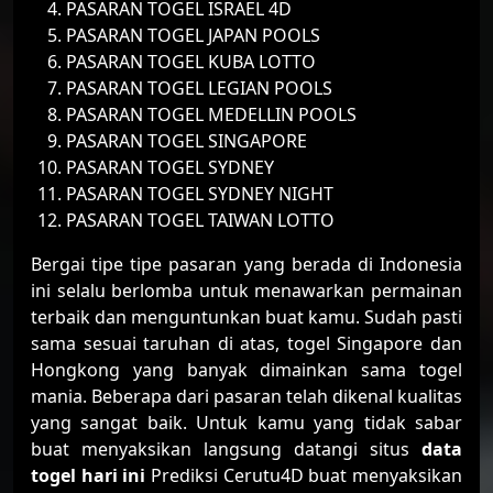
PASARAN TOGEL ISRAEL 4D
PASARAN TOGEL JAPAN POOLS
PASARAN TOGEL KUBA LOTTO
PASARAN TOGEL LEGIAN POOLS
PASARAN TOGEL MEDELLIN POOLS
PASARAN TOGEL SINGAPORE
PASARAN TOGEL SYDNEY
PASARAN TOGEL SYDNEY NIGHT
PASARAN TOGEL TAIWAN LOTTO
Bergai tipe tipe pasaran yang berada di Indonesia
ini selalu berlomba untuk menawarkan permainan
terbaik dan menguntunkan buat kamu. Sudah pasti
sama sesuai taruhan di atas, togel Singapore dan
Hongkong yang banyak dimainkan sama togel
mania. Beberapa dari pasaran telah dikenal kualitas
yang sangat baik. Untuk kamu yang tidak sabar
buat menyaksikan langsung datangi situs
data
togel hari ini
Prediksi Cerutu4D buat menyaksikan