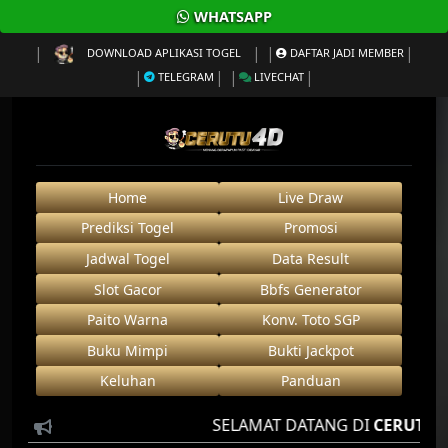
WHATSAPP
DOWNLOAD APLIKASI TOGEL
DAFTAR JADI MEMBER
TELEGRAM
LIVECHAT
Home
Live Draw
Prediksi Togel
Promosi
Jadwal Togel
Data Result
Slot Gacor
Bbfs Generator
Paito Warna
Konv. Toto SGP
Buku Mimpi
Bukti Jackpot
Keluhan
Panduan
SELAMAT DATANG DI
CERUTU4D
B