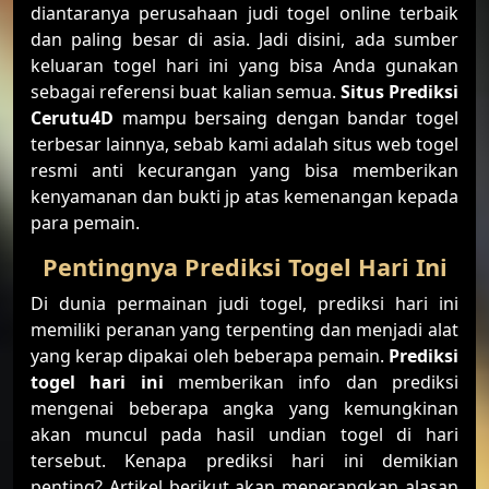
diantaranya perusahaan judi togel online terbaik
dan paling besar di asia. Jadi disini, ada sumber
keluaran togel hari ini yang bisa Anda gunakan
sebagai referensi buat kalian semua.
Situs Prediksi
Cerutu4D
mampu bersaing dengan bandar togel
terbesar lainnya, sebab kami adalah situs web togel
resmi anti kecurangan yang bisa memberikan
kenyamanan dan bukti jp atas kemenangan kepada
para pemain.
Pentingnya Prediksi Togel Hari Ini
Di dunia permainan judi togel, prediksi hari ini
memiliki peranan yang terpenting dan menjadi alat
yang kerap dipakai oleh beberapa pemain.
Prediksi
togel hari ini
memberikan info dan prediksi
mengenai beberapa angka yang kemungkinan
akan muncul pada hasil undian togel di hari
tersebut. Kenapa prediksi hari ini demikian
penting? Artikel berikut akan menerangkan alasan