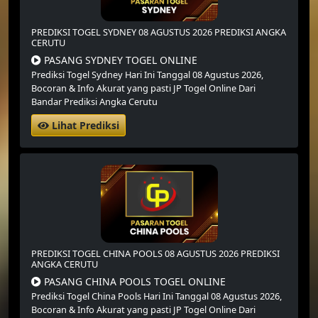
PREDIKSI TOGEL SYDNEY 08 AGUSTUS 2026 PREDIKSI ANGKA
CERUTU
PASANG SYDNEY TOGEL ONLINE
Prediksi Togel Sydney Hari Ini Tanggal 08 Agustus 2026,
Bocoran & Info Akurat yang pasti JP Togel Online Dari
Bandar Prediksi Angka Cerutu
Lihat Prediksi
PREDIKSI TOGEL CHINA POOLS 08 AGUSTUS 2026 PREDIKSI
ANGKA CERUTU
PASANG CHINA POOLS TOGEL ONLINE
Prediksi Togel China Pools Hari Ini Tanggal 08 Agustus 2026,
Bocoran & Info Akurat yang pasti JP Togel Online Dari