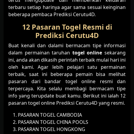
terus mengupdate dan memberikan keluaran
terbaru setiap harinya agar sama sesuai keinginan
beberapa pembaca Prediksi Cerutu4D.
12 Pasaran Togel Resmi di
Prediksi Cerutu4D
Buat kenali dan dalami bermacam tipe informasi
dalam permainan taruhan
togel online
sekarang
ini, anda akan dikasih perintah terbaik mulai hari ini
oleh kami. Agar lebih pelajari satu permainan
terbaik, saat ini beberapa pemain bisa melihat
pasaran dari bandar togel online resmi dan
terpercaya. Kita selalu membagi bermacam tipe
info yang terupdate buat kamu. Berikut ini ialah 12
pasaran togel online Prediksi Cerutu4D yang resmi.
PASARAN TOGEL CAMBODIA
PASARAN TOGEL CHINA POOLS
PASARAN TOGEL HONGKONG