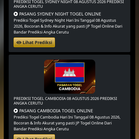
PREDIKSI TOGEL SYDNEY NIGHT 08 AGUSTUS 2026 PREDIKSI
ANGKA CERUTU
PASANG SYDNEY NIGHT TOGEL ONLINE
Prediksi Togel Sydney Night Hari Ini Tanggal 08 Agustus
2026,
Bocoran & Info Akurat yang pasti JP Togel Online Dari
Bandar Prediksi Angka Cerutu
Lihat Prediksi
PREDIKSI TOGEL CAMBODIA 08 AGUSTUS 2026 PREDIKSI
ANGKA CERUTU
PASANG CAMBODIA TOGEL ONLINE
Prediksi Togel Cambodia Hari Ini Tanggal 08 Agustus 2026,
Bocoran & Info Akurat yang pasti JP Togel Online Dari
Bandar Prediksi Angka Cerutu