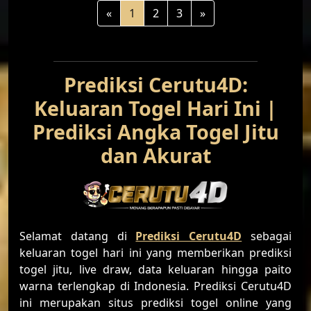
«
1
2
3
»
Prediksi Cerutu4D:
Keluaran Togel Hari Ini |
Prediksi Angka Togel Jitu
dan Akurat
Selamat datang di
Prediksi Cerutu4D
sebagai
keluaran togel hari ini yang memberikan prediksi
togel jitu, live draw, data keluaran hingga paito
warna terlengkap di Indonesia. Prediksi Cerutu4D
ini merupakan situs prediksi togel online yang