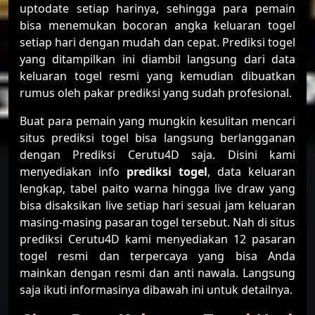
uptodate setiap harinya, sehingga para pemain
bisa menemukan bocoran angka keluaran togel
setiap hari dengan mudah dan cepat. Prediksi togel
yang ditampilkan ini diambil langsung dari data
keluaran togel resmi yang kemudian dibuatkan
rumus oleh pakar prediksi yang sudah profesional.
Buat para pemain yang mungkin kesulitan mencari
situs prediksi togel bisa langsung berlangganan
dengan Prediksi Cerutu4D saja. Disini kami
menyediakan info
prediksi togel
, data keluaran
lengkap, tabel paito warna hingga live draw yang
bisa disaksikan live setiap hari sesuai jam keluaran
masing-masing pasaran togel tersebut. Nah di situs
prediksi Cerutu4D kami menyediakan 12 pasaran
togel resmi dan terpercaya yang bisa Anda
mainkan dengan resmi dan anti nawala. Langsung
saja ikuti informasinya dibawah ini untuk detailnya.