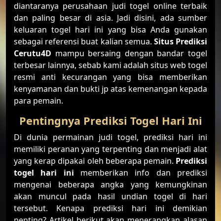
diantaranya perusahaan judi togel online terbaik
dan paling besar di asia. Jadi disini, ada sumber
keluaran togel hari ini yang bisa Anda gunakan
sebagai referensi buat kalian semua.
Situs Prediksi
Cerutu4D
mampu bersaing dengan bandar togel
terbesar lainnya, sebab kami adalah situs web togel
resmi anti kecurangan yang bisa memberikan
kenyamanan dan bukti jp atas kemenangan kepada
para pemain.
Pentingnya Prediksi Togel Hari Ini
Di dunia permainan judi togel, prediksi hari ini
memiliki peranan yang terpenting dan menjadi alat
yang kerap dipakai oleh beberapa pemain.
Prediksi
togel hari ini
memberikan info dan prediksi
mengenai beberapa angka yang kemungkinan
akan muncul pada hasil undian togel di hari
tersebut. Kenapa prediksi hari ini demikian
penting? Artikel berikut akan menerangkan alasan