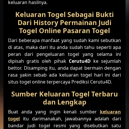
keluaran hasilnya.
Keluaran Togel Sebagai Bukti
Dari History Permainan Judi
Togel Online Pasaran Togel
Dari beberapa manfaat yang sudah kami sebutkan
di atas, maka dari itu anda sudah tahu seperti apa
peran dari pengeluaran togel yang selama ini
dipisah gratis oleh pihak
Cerutu4D
ke sejumlah
bettor. Disamping itu, anda dapat bermain dengan
rasa yakin sebab ada keluaran togel hari ini dari
situs togel online terpercaya Prediksi Cerutu4D.
Sumber Keluaran Togel Terbaru
dan Lengkap
Buat anda yang ingin kenali sumber
keluaran
togel
itu darimanakah, jawabannya adalah dari
bandar judi togel resmi yang disebutkan satu