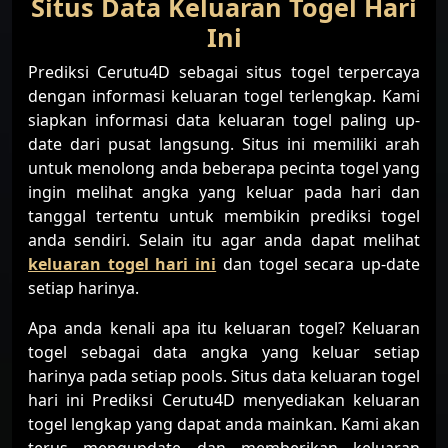
Situs Data Keluaran Togel Hari
Ini
Prediksi Cerutu4D sebagai situs togel terpercaya
dengan informasi keluaran togel terlengkap. Kami
siapkan informasi data keluaran togel paling up-
date dari pusat langsung. Situs ini memiliki arah
untuk menolong anda beberapa pecinta togel yang
ingin melihat angka yang keluar pada hari dan
tanggal tertentu untuk membikin prediksi togel
anda sendiri. Selain itu agar anda dapat melihat
keluaran togel hari ini
dan togel secara up-date
setiap harinya.
Apa anda kenali apa itu keluaran togel? Keluaran
togel sebagai data angka yang keluar setiap
harinya pada setiap pools. Situs data keluaran togel
hari ini Prediksi Cerutu4D menyediakan keluaran
togel lengkap yang dapat anda mainkan. Kami akan