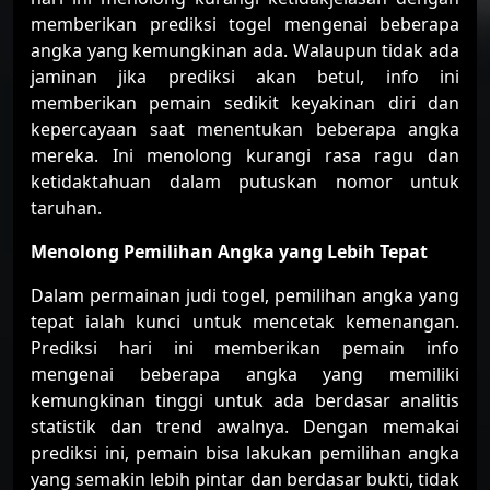
memberikan prediksi togel mengenai beberapa
angka yang kemungkinan ada. Walaupun tidak ada
jaminan jika prediksi akan betul, info ini
memberikan pemain sedikit keyakinan diri dan
kepercayaan saat menentukan beberapa angka
mereka. Ini menolong kurangi rasa ragu dan
ketidaktahuan dalam putuskan nomor untuk
taruhan.
Menolong Pemilihan Angka yang Lebih Tepat
Dalam permainan judi togel, pemilihan angka yang
tepat ialah kunci untuk mencetak kemenangan.
Prediksi hari ini memberikan pemain info
mengenai beberapa angka yang memiliki
kemungkinan tinggi untuk ada berdasar analitis
statistik dan trend awalnya. Dengan memakai
prediksi ini, pemain bisa lakukan pemilihan angka
yang semakin lebih pintar dan berdasar bukti, tidak