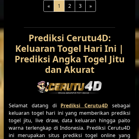
«
1
2
3
»
Prediksi Cerutu4D:
Keluaran Togel Hari Ini |
Prediksi Angka Togel Jitu
dan Akurat
Selamat datang di
Prediksi Cerutu4D
sebagai
keluaran togel hari ini yang memberikan prediksi
togel jitu, live draw, data keluaran hingga paito
warna terlengkap di Indonesia. Prediksi Cerutu4D
ini merupakan situs prediksi togel online yang