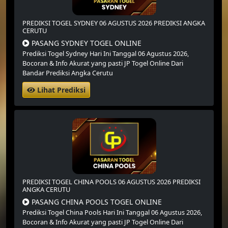
PREDIKSI TOGEL SYDNEY 06 AGUSTUS 2026 PREDIKSI ANGKA
CERUTU
PASANG SYDNEY TOGEL ONLINE
Prediksi Togel Sydney Hari Ini Tanggal 06 Agustus 2026,
Bocoran & Info Akurat yang pasti JP Togel Online Dari
Bandar Prediksi Angka Cerutu
Lihat Prediksi
PREDIKSI TOGEL CHINA POOLS 06 AGUSTUS 2026 PREDIKSI
ANGKA CERUTU
PASANG CHINA POOLS TOGEL ONLINE
Prediksi Togel China Pools Hari Ini Tanggal 06 Agustus 2026,
Bocoran & Info Akurat yang pasti JP Togel Online Dari