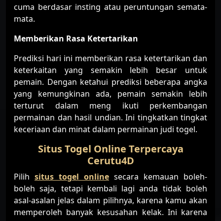
cuma berdasar insting atau peruntungan semata-
mata.
Memberikan Rasa Ketertarikan
Prediksi hari ini memberikan rasa ketertarikan dan
keterkaitan yang semakin lebih besar untuk
pemain. Dengan ketahui prediksi beberapa angka
yang kemungkinan ada, pemain semakin lebih
terturut dalam meng ikuti perkembangan
permainan dan hasil undian. Ini tingkatkan tingkat
keceriaan dan minat dalam permainan judi togel.
Situs Togel Online Terpercaya
Cerutu4D
Pilih
situs togel online
secara kemauan boleh-
boleh saja, tetapi kembali lagi anda tidak boleh
asal-asalan jelas dalam pilihnya, karena kamu akan
memperoleh banyak kesusahan kelak. Ini karena