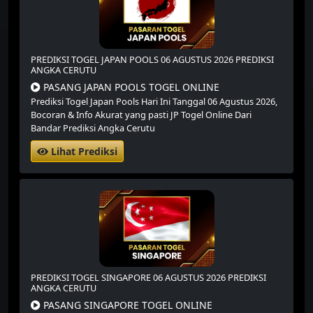
PREDIKSI TOGEL JAPAN POOLS 06 AGUSTUS 2026 PREDIKSI
ANGKA CERUTU
PASANG JAPAN POOLS TOGEL ONLINE
Prediksi Togel Japan Pools Hari Ini Tanggal 06 Agustus 2026,
Bocoran & Info Akurat yang pasti JP Togel Online Dari
Bandar Prediksi Angka Cerutu
Lihat Prediksi
PREDIKSI TOGEL SINGAPORE 06 AGUSTUS 2026 PREDIKSI
ANGKA CERUTU
PASANG SINGAPORE TOGEL ONLINE