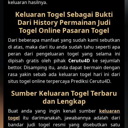
keluaran hasilnya.
Keluaran Togel Sebagai Bukti
Dari History Permainan Judi
Togel Online Pasaran Togel
Dari beberapa manfaat yang sudah kami sebutkan
di atas, maka dari itu anda sudah tahu seperti apa
peran dari pengeluaran togel yang selama ini
dipisah gratis oleh pihak
Cerutu4D
ke sejumlah
bettor. Disamping itu, anda dapat bermain dengan
rasa yakin sebab ada keluaran togel hari ini dari
situs togel online terpercaya Prediksi Cerutu4D.
Sumber Keluaran Togel Terbaru
dan Lengkap
Buat anda yang ingin kenali sumber
keluaran
togel
itu darimanakah, jawabannya adalah dari
bandar judi togel resmi yang disebutkan satu