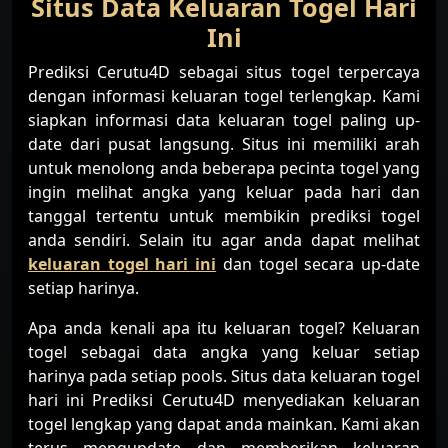
Situs Data Keluaran Togel Hari
Ini
Prediksi Cerutu4D sebagai situs togel terpercaya
dengan informasi keluaran togel terlengkap. Kami
siapkan informasi data keluaran togel paling up-
date dari pusat langsung. Situs ini memiliki arah
untuk menolong anda beberapa pecinta togel yang
ingin melihat angka yang keluar pada hari dan
tanggal tertentu untuk membikin prediksi togel
anda sendiri. Selain itu agar anda dapat melihat
keluaran togel hari ini
dan togel secara up-date
setiap harinya.
Apa anda kenali apa itu keluaran togel? Keluaran
togel sebagai data angka yang keluar setiap
harinya pada setiap pools. Situs data keluaran togel
hari ini Prediksi Cerutu4D menyediakan keluaran
togel lengkap yang dapat anda mainkan. Kami akan