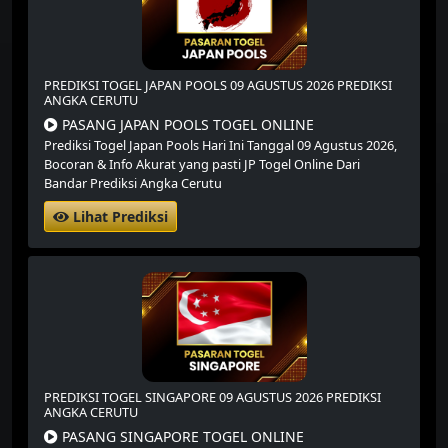
PREDIKSI TOGEL JAPAN POOLS 09 AGUSTUS 2026 PREDIKSI
ANGKA CERUTU
PASANG JAPAN POOLS TOGEL ONLINE
Prediksi Togel Japan Pools Hari Ini Tanggal 09 Agustus 2026,
Bocoran & Info Akurat yang pasti JP Togel Online Dari
Bandar Prediksi Angka Cerutu
Lihat Prediksi
PREDIKSI TOGEL SINGAPORE 09 AGUSTUS 2026 PREDIKSI
ANGKA CERUTU
PASANG SINGAPORE TOGEL ONLINE