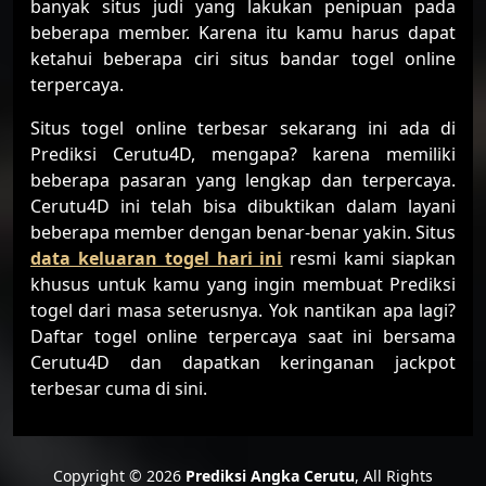
banyak situs judi yang lakukan penipuan pada
beberapa member. Karena itu kamu harus dapat
ketahui beberapa ciri situs bandar togel online
terpercaya.
Situs togel online terbesar sekarang ini ada di
Prediksi Cerutu4D, mengapa? karena memiliki
beberapa pasaran yang lengkap dan terpercaya.
Cerutu4D ini telah bisa dibuktikan dalam layani
beberapa member dengan benar-benar yakin. Situs
data keluaran togel hari ini
resmi kami siapkan
khusus untuk kamu yang ingin membuat Prediksi
togel dari masa seterusnya. Yok nantikan apa lagi?
Daftar togel online terpercaya saat ini bersama
Cerutu4D dan dapatkan keringanan jackpot
terbesar cuma di sini.
Copyright © 2026
Prediksi Angka Cerutu
, All Rights