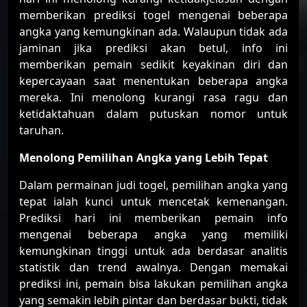
memberikan prediksi togel mengenai beberapa
angka yang kemungkinan ada. Walaupun tidak ada
jaminan jika prediksi akan betul, info ini
memberikan pemain sedikit keyakinan diri dan
kepercayaan saat menentukan beberapa angka
mereka. Ini menolong kurangi rasa ragu dan
ketidaktahuan dalam putuskan nomor untuk
taruhan.
Menolong Pemilihan Angka yang Lebih Tepat
Dalam permainan judi togel, pemilihan angka yang
tepat ialah kunci untuk mencetak kemenangan.
Prediksi hari ini memberikan pemain info
mengenai beberapa angka yang memiliki
kemungkinan tinggi untuk ada berdasar analitis
statistik dan trend awalnya. Dengan memakai
prediksi ini, pemain bisa lakukan pemilihan angka
yang semakin lebih pintar dan berdasar bukti, tidak