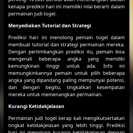
kenapa prediksi hari ini memiliki nilai berarti dalam
permainan judi togel.
Menyediakan Tutorial dan Strategi
Prediksi hari ini menolong pemain togel dalam
membuat tutorial dan strategi permainan mereka.
Dengan pertimbangkan prediksi itu, pemain bisa
mengenali beberapa angka yang memiliki
kemungkinan tinggi untuk ada. Info ini
memungkinkannya pemain untuk pilih beberapa
angka yang dipandang paling mempunyai potensi,
dan dengan begitu, tingkatkan kesempatan
mereka untuk memenangkan permainan.
Kurangi Ketidakjelasan
Permainan judi togel kerap kali mengikutsertakan
tingkat ketidakjelasan yang lebih tinggi. Prediksi
hari ini menolong kurangi ketidakjelasan dengan