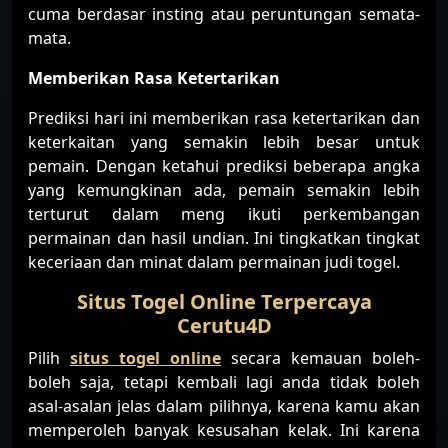
cuma berdasar insting atau peruntungan semata-
mata.
Memberikan Rasa Ketertarikan
Prediksi hari ini memberikan rasa ketertarikan dan
keterkaitan yang semakin lebih besar untuk
pemain. Dengan ketahui prediksi beberapa angka
yang kemungkinan ada, pemain semakin lebih
terturut dalam meng ikuti perkembangan
permainan dan hasil undian. Ini tingkatkan tingkat
keceriaan dan minat dalam permainan judi togel.
Situs Togel Online Terpercaya
Cerutu4D
Pilih
situs togel online
secara kemauan boleh-
boleh saja, tetapi kembali lagi anda tidak boleh
asal-asalan jelas dalam pilihnya, karena kamu akan
memperoleh banyak kesusahan kelak. Ini karena