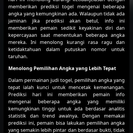
memberikan prediksi togel mengenai beberapa
angka yang kemungkinan ada. Walaupun tidak ada
jaminan jika prediksi akan betul, info ini
memberikan pemain sedikit keyakinan diri dan
kepercayaan saat menentukan beberapa angka
mereka. Ini menolong kurangi rasa ragu dan
ketidaktahuan dalam putuskan nomor untuk
taruhan.
Menolong Pemilihan Angka yang Lebih Tepat
Dalam permainan judi togel, pemilihan angka yang
tepat ialah kunci untuk mencetak kemenangan.
Prediksi hari ini memberikan pemain info
mengenai beberapa angka yang memiliki
kemungkinan tinggi untuk ada berdasar analitis
statistik dan trend awalnya. Dengan memakai
prediksi ini, pemain bisa lakukan pemilihan angka
yang semakin lebih pintar dan berdasar bukti, tidak