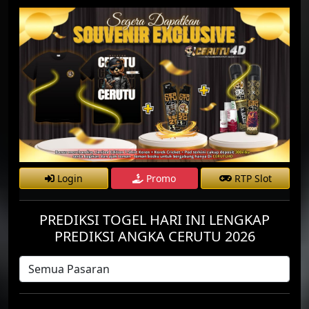
Login
Promo
RTP Slot
PREDIKSI TOGEL HARI INI LENGKAP
PREDIKSI ANGKA CERUTU 2026