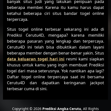
banyak situs judi yang lakukan penipuan pada
beberapa member. Karena itu kamu harus dapat
ketahui beberapa ciri situs bandar togel online
terpercaya.
Situs togel online terbesar sekarang ini ada di
Prediksi Cerutu4D, mengapa? karena memiliki
beberapa pasaran yang lengkap dan terpercaya.
Cerutu4D ini telah bisa dibuktikan dalam layani
beberapa member dengan benar-benar yakin. Situs
data keluaran togel hari ini
resmi kami siapkan
khusus untuk kamu yang ingin membuat Prediksi
togel dari masa seterusnya. Yok nantikan apa lagi?
Daftar togel online terpercaya saat ini bersama
Cerutu4D dan dapatkan keringanan jackpot
terbesar cuma di sini.
Copyright © 2026
Prediksi Angka Cerutu
, All Rights