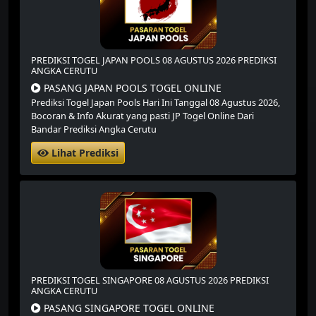
PREDIKSI TOGEL JAPAN POOLS 08 AGUSTUS 2026 PREDIKSI
ANGKA CERUTU
PASANG JAPAN POOLS TOGEL ONLINE
Prediksi Togel Japan Pools Hari Ini Tanggal 08 Agustus 2026,
Bocoran & Info Akurat yang pasti JP Togel Online Dari
Bandar Prediksi Angka Cerutu
Lihat Prediksi
PREDIKSI TOGEL SINGAPORE 08 AGUSTUS 2026 PREDIKSI
ANGKA CERUTU
PASANG SINGAPORE TOGEL ONLINE