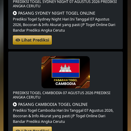
PREDIKSI TOGEL SYDNEY NIGHT 07 AGUSTUS 2026 PREDIKSI
ANGKA CERUTU
PASANG SYDNEY NIGHT TOGEL ONLINE
Prediksi Togel Sydney Night Hari Ini Tanggal 07 Agustus
2026,
Bocoran & Info Akurat yang pasti JP Togel Online Dari
Bandar Prediksi Angka Cerutu
Lihat Prediksi
PREDIKSI TOGEL CAMBODIA 07 AGUSTUS 2026 PREDIKSI
ANGKA CERUTU
PASANG CAMBODIA TOGEL ONLINE
Prediksi Togel Cambodia Hari Ini Tanggal 07 Agustus 2026,
Bocoran & Info Akurat yang pasti JP Togel Online Dari
Bandar Prediksi Angka Cerutu