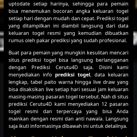
uptodate setiap harinya, sehingga para pemain
bisa menemukan bocoran angka keluaran togel
setiap hari dengan mudah dan cepat. Prediksi togel
yang ditampilkan ini diambil langsung dari data
keluaran togel resmi yang kemudian dibuatkan
rumus oleh pakar prediksi yang sudah profesional.
Buat para pemain yang mungkin kesulitan mencari
situs prediksi togel bisa langsung berlangganan
dengan Prediksi Cerutu4D saja. Disini kami
menyediakan info
prediksi togel
, data keluaran
lengkap, tabel paito warna hingga live draw yang
bisa disaksikan live setiap hari sesuai jam keluaran
masing-masing pasaran togel tersebut. Nah di situs
prediksi Cerutu4D kami menyediakan 12 pasaran
togel resmi dan terpercaya yang bisa Anda
mainkan dengan resmi dan anti nawala. Langsung
saja ikuti informasinya dibawah ini untuk detailnya.