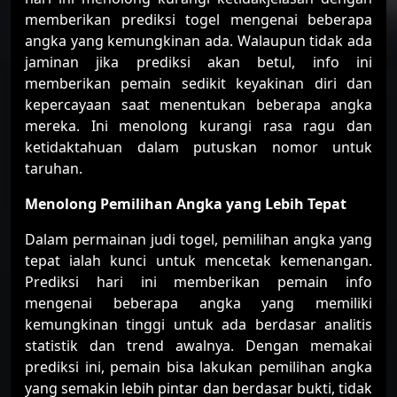
memberikan prediksi togel mengenai beberapa
angka yang kemungkinan ada. Walaupun tidak ada
jaminan jika prediksi akan betul, info ini
memberikan pemain sedikit keyakinan diri dan
kepercayaan saat menentukan beberapa angka
mereka. Ini menolong kurangi rasa ragu dan
ketidaktahuan dalam putuskan nomor untuk
taruhan.
Menolong Pemilihan Angka yang Lebih Tepat
Dalam permainan judi togel, pemilihan angka yang
tepat ialah kunci untuk mencetak kemenangan.
Prediksi hari ini memberikan pemain info
mengenai beberapa angka yang memiliki
kemungkinan tinggi untuk ada berdasar analitis
statistik dan trend awalnya. Dengan memakai
prediksi ini, pemain bisa lakukan pemilihan angka
yang semakin lebih pintar dan berdasar bukti, tidak