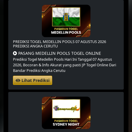
PREDIKSI TOGEL MEDELLIN POOLS 07 AGUSTUS 2026
PREDIKSI ANGKA CERUTU
PASANG MEDELLIN POOLS TOGEL ONLINE
Prediksi Togel Medellin Pools Hari Ini Tanggal 07 Agustus
2026,
Bocoran & Info Akurat yang pasti JP Togel Online Dari
Bandar Prediksi Angka Cerutu
Lihat Prediksi