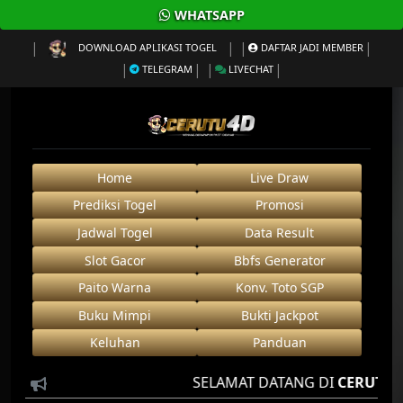
WHATSAPP
DOWNLOAD APLIKASI TOGEL
DAFTAR JADI MEMBER
TELEGRAM
LIVECHAT
Home
Live Draw
Prediksi Togel
Promosi
Jadwal Togel
Data Result
Slot Gacor
Bbfs Generator
Paito Warna
Konv. Toto SGP
Buku Mimpi
Bukti Jackpot
Keluhan
Panduan
SELAMAT DATANG DI
CERUTU4D
B