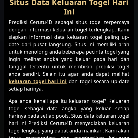
Situs Data Keluaran Togel Hari
Ini
Prediksi Cerutu4D sebagai situs togel terpercaya
dengan informasi keluaran togel terlengkap. Kami
siapkan informasi data keluaran togel paling up-
date dari pusat langsung. Situs ini memiliki arah
untuk menolong anda beberapa pecinta togel yang
ingin melihat angka yang keluar pada hari dan
tanggal tertentu untuk membikin prediksi togel
anda sendiri. Selain itu agar anda dapat melihat
keluaran togel hari ini
dan togel secara up-date
setiap harinya.
Apa anda kenali apa itu keluaran togel? Keluaran
togel sebagai data angka yang keluar setiap
harinya pada setiap pools. Situs data keluaran togel
hari ini Prediksi Cerutu4D menyediakan keluaran
togel lengkap yang dapat anda mainkan. Kami akan