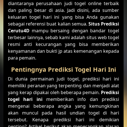
diantaranya perusahaan judi togel online terbaik
dan paling besar di asia. Jadi disini, ada sumber
keluaran togel hari ini yang bisa Anda gunakan
sebagai referensi buat kalian semua.
Situs Prediksi
Cerutu4D
mampu bersaing dengan bandar togel
terbesar lainnya, sebab kami adalah situs web togel
resmi anti kecurangan yang bisa memberikan
kenyamanan dan bukti jp atas kemenangan kepada
para pemain.
Pentingnya Prediksi Togel Hari Ini
Di dunia permainan judi togel, prediksi hari ini
memiliki peranan yang terpenting dan menjadi alat
yang kerap dipakai oleh beberapa pemain.
Prediksi
togel hari ini
memberikan info dan prediksi
mengenai beberapa angka yang kemungkinan
akan muncul pada hasil undian togel di hari
tersebut. Kenapa prediksi hari ini demikian
penting? Artikel berikut akan menerangkan alasan