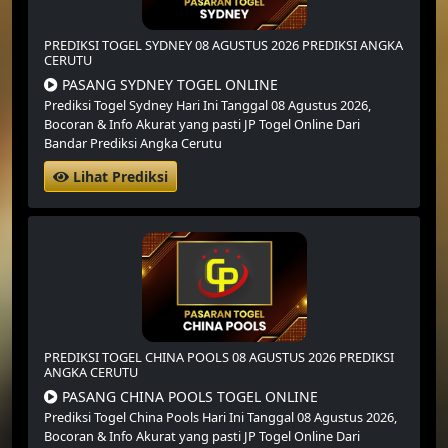
PREDIKSI TOGEL SYDNEY 08 AGUSTUS 2026 PREDIKSI ANGKA
CERUTU
PASANG SYDNEY TOGEL ONLINE
Prediksi Togel Sydney Hari Ini Tanggal 08 Agustus 2026,
Bocoran & Info Akurat yang pasti JP Togel Online Dari
Bandar Prediksi Angka Cerutu
Lihat Prediksi
PREDIKSI TOGEL CHINA POOLS 08 AGUSTUS 2026 PREDIKSI
ANGKA CERUTU
PASANG CHINA POOLS TOGEL ONLINE
Prediksi Togel China Pools Hari Ini Tanggal 08 Agustus 2026,
Bocoran & Info Akurat yang pasti JP Togel Online Dari