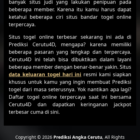
banyak situs judi yang lakukan penipuan pada
beberapa member. Karena itu kamu harus dapat
ketahui beberapa ciri situs bandar togel online
terpercaya.
Situs togel online terbesar sekarang ini ada di
Prediksi Cerutu4D, mengapa? karena memiliki
beberapa pasaran yang lengkap dan terpercaya.
Cerutu4D ini telah bisa dibuktikan dalam layani
beberapa member dengan benar-benar yakin. Situs
data keluaran togel hari ini
resmi kami siapkan
khusus untuk kamu yang ingin membuat Prediksi
togel dari masa seterusnya. Yok nantikan apa lagi?
Daftar togel online terpercaya saat ini bersama
Cerutu4D dan dapatkan keringanan jackpot
terbesar cuma di sini.
Copyright © 2026
Prediksi Angka Cerutu
, All Rights