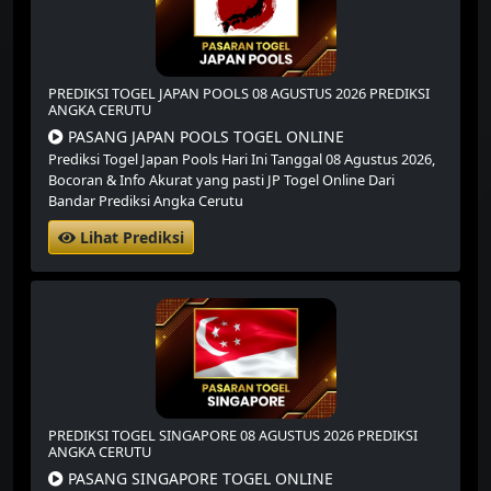
PREDIKSI TOGEL JAPAN POOLS 08 AGUSTUS 2026 PREDIKSI
ANGKA CERUTU
PASANG JAPAN POOLS TOGEL ONLINE
Prediksi Togel Japan Pools Hari Ini Tanggal 08 Agustus 2026,
Bocoran & Info Akurat yang pasti JP Togel Online Dari
Bandar Prediksi Angka Cerutu
Lihat Prediksi
PREDIKSI TOGEL SINGAPORE 08 AGUSTUS 2026 PREDIKSI
ANGKA CERUTU
PASANG SINGAPORE TOGEL ONLINE