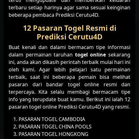
terus mengupdate dan memberikan keluaran
terbaru setiap harinya agar sama sesuai keinginan
beberapa pembaca Prediksi Cerutu4D.
12 Pasaran Togel Resmi di
Prediksi Cerutu4D
Buat kenali dan dalami bermacam tipe informasi
dalam permainan taruhan
togel online
sekarang
ini, anda akan dikasih perintah terbaik mulai hari ini
oleh kami. Agar lebih pelajari satu permainan
terbaik, saat ini beberapa pemain bisa melihat
pasaran dari bandar togel online resmi dan
terpercaya. Kita selalu membagi bermacam tipe
info yang terupdate buat kamu. Berikut ini ialah 12
pasaran togel online Prediksi Cerutu4D yang resmi.
PASARAN TOGEL CAMBODIA
PASARAN TOGEL CHINA POOLS
PASARAN TOGEL HONGKONG