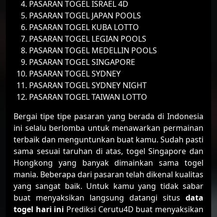
PASARAN TOGEL ISRAEL 4D
PASARAN TOGEL JAPAN POOLS
PASARAN TOGEL KUBA LOTTO
PASARAN TOGEL LEGIAN POOLS
PASARAN TOGEL MEDELLIN POOLS
PASARAN TOGEL SINGAPORE
PASARAN TOGEL SYDNEY
PASARAN TOGEL SYDNEY NIGHT
PASARAN TOGEL TAIWAN LOTTO
Bergai tipe tipe pasaran yang berada di Indonesia
ini selalu berlomba untuk menawarkan permainan
terbaik dan menguntunkan buat kamu. Sudah pasti
sama sesuai taruhan di atas, togel Singapore dan
Hongkong yang banyak dimainkan sama togel
mania. Beberapa dari pasaran telah dikenal kualitas
yang sangat baik. Untuk kamu yang tidak sabar
buat menyaksikan langsung datangi situs
data
togel hari ini
Prediksi Cerutu4D buat menyaksikan