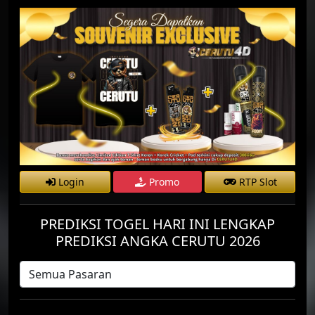
Login
Promo
RTP Slot
PREDIKSI TOGEL HARI INI LENGKAP
PREDIKSI ANGKA CERUTU 2026