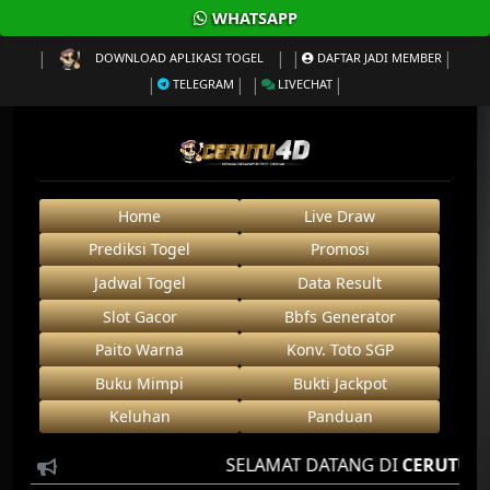
WHATSAPP
DOWNLOAD APLIKASI TOGEL
DAFTAR JADI MEMBER
TELEGRAM
LIVECHAT
Home
Live Draw
Prediksi Togel
Promosi
Jadwal Togel
Data Result
Slot Gacor
Bbfs Generator
Paito Warna
Konv. Toto SGP
Buku Mimpi
Bukti Jackpot
Keluhan
Panduan
SELAMAT DATANG DI
CERUTU4D
BA