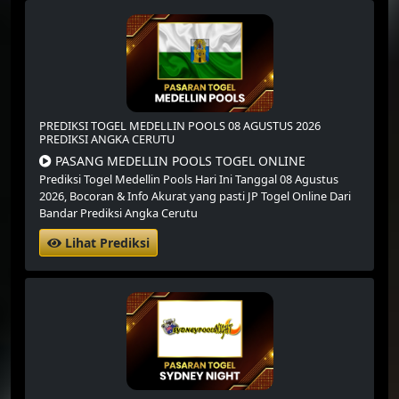
PREDIKSI TOGEL MEDELLIN POOLS 08 AGUSTUS 2026
PREDIKSI ANGKA CERUTU
PASANG MEDELLIN POOLS TOGEL ONLINE
Prediksi Togel Medellin Pools Hari Ini Tanggal 08 Agustus
2026,
Bocoran & Info Akurat yang pasti JP Togel Online Dari
Bandar Prediksi Angka Cerutu
Lihat Prediksi