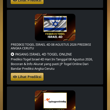
Lihat Prediksi
PREDIKSI TOGEL ISRAEL 4D 08 AGUSTUS 2026 PREDIKSI
ANGKA CERUTU
PASANG ISRAEL 4D TOGEL ONLINE
Prediksi Togel Israel 4D Hari Ini Tanggal 08 Agustus 2026,
Bocoran & Info Akurat yang pasti JP Togel Online Dari
Bandar Prediksi Angka Cerutu
Lihat Prediksi