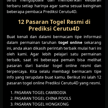
terus mengupdate dan memberikan keluaran
terbaru setiap harinya agar sama sesuai keinginan
beberapa pembaca Prediksi Cerutu4D.
12 Pasaran Togel Resmi di
Prediksi Cerutu4D
Buat kenali dan dalami bermacam tipe informasi
dalam permainan taruhan
togel online
sekarang
ini, anda akan dikasih perintah terbaik mulai hari ini
oleh kami. Agar lebih pelajari satu permainan
terbaik, saat ini beberapa pemain bisa melihat
pasaran dari bandar togel online resmi dan
terpercaya. Kita selalu membagi bermacam tipe
info yang terupdate buat kamu. Berikut ini ialah 12
pasaran togel online Prediksi Cerutu4D yang resmi.
PASARAN TOGEL CAMBODIA
PASARAN TOGEL CHINA POOLS
PASARAN TOGEL HONGKONG