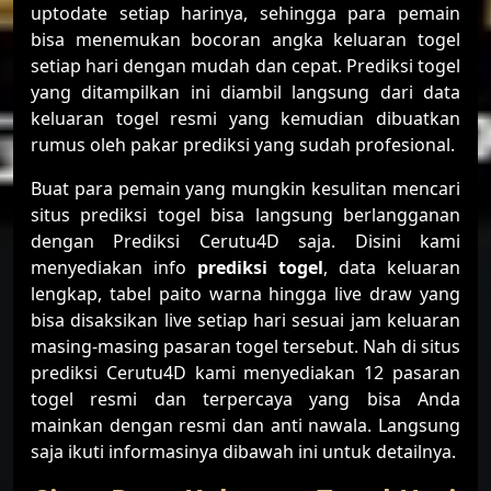
uptodate setiap harinya, sehingga para pemain
bisa menemukan bocoran angka keluaran togel
setiap hari dengan mudah dan cepat. Prediksi togel
yang ditampilkan ini diambil langsung dari data
keluaran togel resmi yang kemudian dibuatkan
rumus oleh pakar prediksi yang sudah profesional.
Buat para pemain yang mungkin kesulitan mencari
situs prediksi togel bisa langsung berlangganan
dengan Prediksi Cerutu4D saja. Disini kami
menyediakan info
prediksi togel
, data keluaran
lengkap, tabel paito warna hingga live draw yang
bisa disaksikan live setiap hari sesuai jam keluaran
masing-masing pasaran togel tersebut. Nah di situs
prediksi Cerutu4D kami menyediakan 12 pasaran
togel resmi dan terpercaya yang bisa Anda
mainkan dengan resmi dan anti nawala. Langsung
saja ikuti informasinya dibawah ini untuk detailnya.