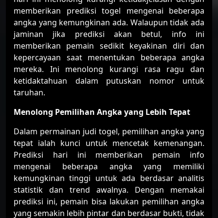
memberikan prediksi togel mengenai beberapa
angka yang kemungkinan ada. Walaupun tidak ada
jaminan jika prediksi akan betul, info ini
memberikan pemain sedikit keyakinan diri dan
kepercayaan saat menentukan beberapa angka
mereka. Ini menolong kurangi rasa ragu dan
ketidaktahuan dalam putuskan nomor untuk
taruhan.
Menolong Pemilihan Angka yang Lebih Tepat
Dalam permainan judi togel, pemilihan angka yang
tepat ialah kunci untuk mencetak kemenangan.
Prediksi hari ini memberikan pemain info
mengenai beberapa angka yang memiliki
kemungkinan tinggi untuk ada berdasar analitis
statistik dan trend awalnya. Dengan memakai
prediksi ini, pemain bisa lakukan pemilihan angka
yang semakin lebih pintar dan berdasar bukti, tidak