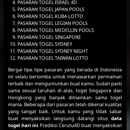
PASARAN TOGEL ISRAEL 4D
PASARAN TOGEL JAPAN POOLS
PASARAN TOGEL KUBA LOTTO
PASARAN TOGEL LEGIAN POOLS
PASARAN TOGEL MEDELLIN POOLS
PASARAN TOGEL SINGAPORE
PASARAN TOGEL SYDNEY
PASARAN TOGEL SYDNEY NIGHT
PASARAN TOGEL TAIWAN LOTTO
Bergai tipe tipe pasaran yang berada di Indonesia
ini selalu berlomba untuk menawarkan permainan
terbaik dan menguntunkan buat kamu. Sudah pasti
sama sesuai taruhan di atas, togel Singapore dan
Hongkong yang banyak dimainkan sama togel
mania. Beberapa dari pasaran telah dikenal kualitas
yang sangat baik. Untuk kamu yang tidak sabar
buat menyaksikan langsung datangi situs
data
togel hari ini
Prediksi Cerutu4D buat menyaksikan