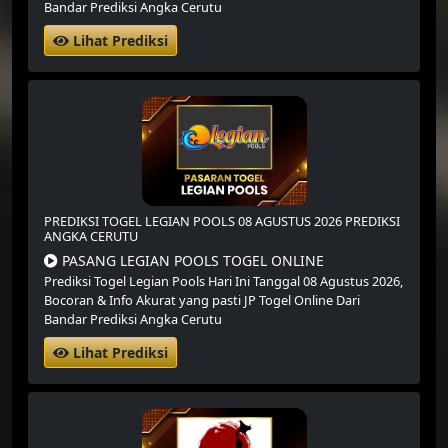
Bandar Prediksi Angka Cerutu
Lihat Prediksi
PREDIKSI TOGEL LEGIAN POOLS 08 AGUSTUS 2026 PREDIKSI
ANGKA CERUTU
PASANG LEGIAN POOLS TOGEL ONLINE
Prediksi Togel Legian Pools Hari Ini Tanggal 08 Agustus 2026,
Bocoran & Info Akurat yang pasti JP Togel Online Dari
Bandar Prediksi Angka Cerutu
Lihat Prediksi