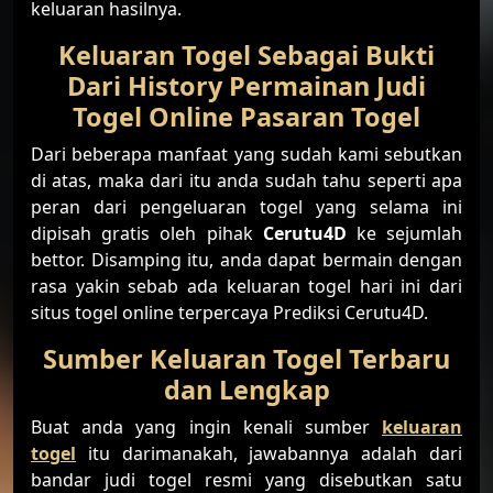
keluaran hasilnya.
Keluaran Togel Sebagai Bukti
Dari History Permainan Judi
Togel Online Pasaran Togel
Dari beberapa manfaat yang sudah kami sebutkan
di atas, maka dari itu anda sudah tahu seperti apa
peran dari pengeluaran togel yang selama ini
dipisah gratis oleh pihak
Cerutu4D
ke sejumlah
bettor. Disamping itu, anda dapat bermain dengan
rasa yakin sebab ada keluaran togel hari ini dari
situs togel online terpercaya Prediksi Cerutu4D.
Sumber Keluaran Togel Terbaru
dan Lengkap
Buat anda yang ingin kenali sumber
keluaran
togel
itu darimanakah, jawabannya adalah dari
bandar judi togel resmi yang disebutkan satu