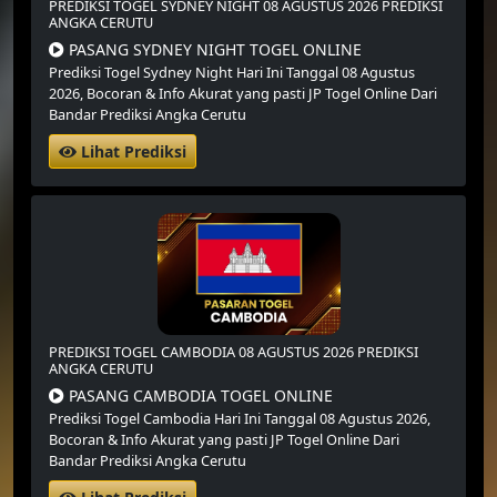
PREDIKSI TOGEL SYDNEY NIGHT 08 AGUSTUS 2026 PREDIKSI
ANGKA CERUTU
PASANG SYDNEY NIGHT TOGEL ONLINE
Prediksi Togel Sydney Night Hari Ini Tanggal 08 Agustus
2026,
Bocoran & Info Akurat yang pasti JP Togel Online Dari
Bandar Prediksi Angka Cerutu
Lihat Prediksi
PREDIKSI TOGEL CAMBODIA 08 AGUSTUS 2026 PREDIKSI
ANGKA CERUTU
PASANG CAMBODIA TOGEL ONLINE
Prediksi Togel Cambodia Hari Ini Tanggal 08 Agustus 2026,
Bocoran & Info Akurat yang pasti JP Togel Online Dari
Bandar Prediksi Angka Cerutu