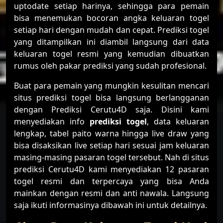
uptodate setiap harinya, sehingga para pemain
bisa menemukan bocoran angka keluaran togel
setiap hari dengan mudah dan cepat. Prediksi togel
yang ditampilkan ini diambil langsung dari data
keluaran togel resmi yang kemudian dibuatkan
rumus oleh pakar prediksi yang sudah profesional.
Buat para pemain yang mungkin kesulitan mencari
situs prediksi togel bisa langsung berlangganan
dengan Prediksi Cerutu4D saja. Disini kami
menyediakan info
prediksi togel
, data keluaran
lengkap, tabel paito warna hingga live draw yang
bisa disaksikan live setiap hari sesuai jam keluaran
masing-masing pasaran togel tersebut. Nah di situs
prediksi Cerutu4D kami menyediakan 12 pasaran
togel resmi dan terpercaya yang bisa Anda
mainkan dengan resmi dan anti nawala. Langsung
saja ikuti informasinya dibawah ini untuk detailnya.