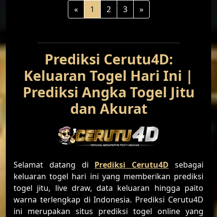
«
1
2
3
»
Prediksi Cerutu4D:
Keluaran Togel Hari Ini |
Prediksi Angka Togel Jitu
dan Akurat
Selamat datang di
Prediksi Cerutu4D
sebagai
keluaran togel hari ini yang memberikan prediksi
togel jitu, live draw, data keluaran hingga paito
warna terlengkap di Indonesia. Prediksi Cerutu4D
ini merupakan situs prediksi togel online yang