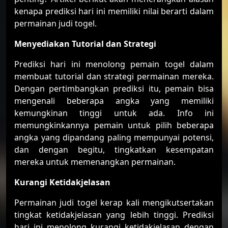
kenapa prediksi hari ini memiliki nilai berarti dalam
permainan judi togel.
Menyediakan Tutorial dan Strategi
Prediksi hari ini menolong pemain togel dalam
membuat tutorial dan strategi permainan mereka.
Dengan pertimbangkan prediksi itu, pemain bisa
mengenali beberapa angka yang memiliki
kemungkinan tinggi untuk ada. Info ini
memungkinkannya pemain untuk pilih beberapa
angka yang dipandang paling mempunyai potensi,
dan dengan begitu, tingkatkan kesempatan
mereka untuk memenangkan permainan.
Kurangi Ketidakjelasan
Permainan judi togel kerap kali mengikutsertakan
tingkat ketidakjelasan yang lebih tinggi. Prediksi
hari ini menolong kurangi ketidakjelasan dengan