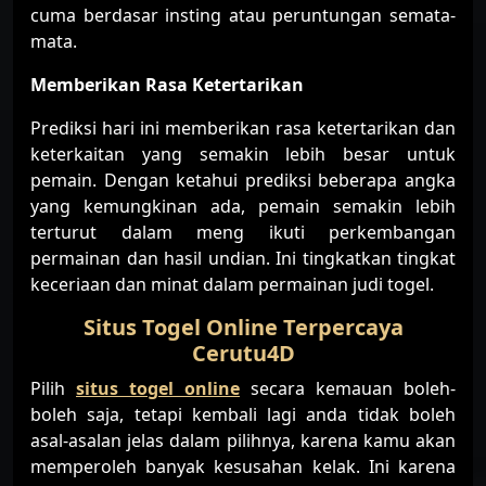
cuma berdasar insting atau peruntungan semata-
mata.
Memberikan Rasa Ketertarikan
Prediksi hari ini memberikan rasa ketertarikan dan
keterkaitan yang semakin lebih besar untuk
pemain. Dengan ketahui prediksi beberapa angka
yang kemungkinan ada, pemain semakin lebih
terturut dalam meng ikuti perkembangan
permainan dan hasil undian. Ini tingkatkan tingkat
keceriaan dan minat dalam permainan judi togel.
Situs Togel Online Terpercaya
Cerutu4D
Pilih
situs togel online
secara kemauan boleh-
boleh saja, tetapi kembali lagi anda tidak boleh
asal-asalan jelas dalam pilihnya, karena kamu akan
memperoleh banyak kesusahan kelak. Ini karena