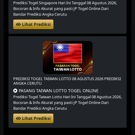
Prediksi Togel Singapore Hari Ini Tanggal 08 Agustus 2026,
Bocoran & Info Akurat yang pasti JP Togel Online Dari
Bandar Prediksi Angka Cerutu
Lihat Prediksi
PREDIKSI TOGEL TAIWAN LOTTO 08 AGUSTUS 2026 PREDIKSI
ANGKA CERUTU
PASANG TAIWAN LOTTO TOGEL ONLINE
Prediksi Togel Taiwan Lotto Hari Ini Tanggal 08 Agustus 2026,
Bocoran & Info Akurat yang pasti JP Togel Online Dari
Bandar Prediksi Angka Cerutu
Lihat Prediksi