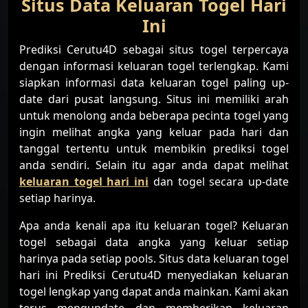
Situs Data Keluaran Togel Hari
Ini
Prediksi Cerutu4D sebagai situs togel terpercaya
dengan informasi keluaran togel terlengkap. Kami
siapkan informasi data keluaran togel paling up-
date dari pusat langsung. Situs ini memiliki arah
untuk menolong anda beberapa pecinta togel yang
ingin melihat angka yang keluar pada hari dan
tanggal tertentu untuk membikin prediksi togel
anda sendiri. Selain itu agar anda dapat melihat
keluaran togel hari ini
dan togel secara up-date
setiap harinya.
Apa anda kenali apa itu keluaran togel? Keluaran
togel sebagai data angka yang keluar setiap
harinya pada setiap pools. Situs data keluaran togel
hari ini Prediksi Cerutu4D menyediakan keluaran
togel lengkap yang dapat anda mainkan. Kami akan