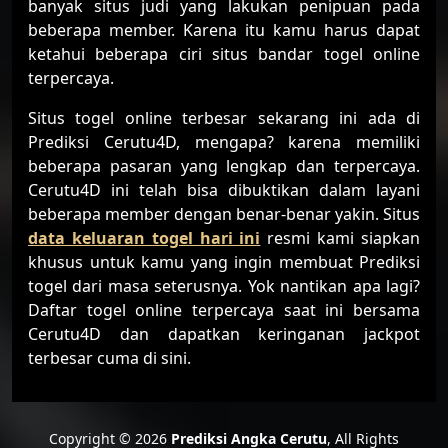
banyak situs judi yang lakukan penipuan pada
beberapa member. Karena itu kamu harus dapat
ketahui beberapa ciri situs bandar togel online
terpercaya.
Situs togel online terbesar sekarang ini ada di
Prediksi Cerutu4D, mengapa? karena memiliki
beberapa pasaran yang lengkap dan terpercaya.
Cerutu4D ini telah bisa dibuktikan dalam layani
beberapa member dengan benar-benar yakin. Situs
data keluaran togel hari ini
resmi kami siapkan
khusus untuk kamu yang ingin membuat Prediksi
togel dari masa seterusnya. Yok nantikan apa lagi?
Daftar togel online terpercaya saat ini bersama
Cerutu4D dan dapatkan keringanan jackpot
terbesar cuma di sini.
Copyright © 2026
Prediksi Angka Cerutu
, All Rights