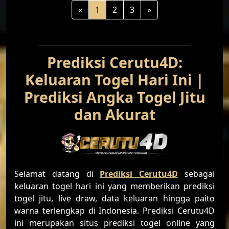
«
1
2
3
»
Prediksi Cerutu4D:
Keluaran Togel Hari Ini |
Prediksi Angka Togel Jitu
dan Akurat
Selamat datang di
Prediksi Cerutu4D
sebagai
keluaran togel hari ini yang memberikan prediksi
togel jitu, live draw, data keluaran hingga paito
warna terlengkap di Indonesia. Prediksi Cerutu4D
ini merupakan situs prediksi togel online yang