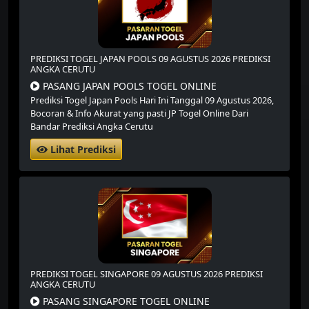
PREDIKSI TOGEL JAPAN POOLS 09 AGUSTUS 2026 PREDIKSI
ANGKA CERUTU
PASANG JAPAN POOLS TOGEL ONLINE
Prediksi Togel Japan Pools Hari Ini Tanggal 09 Agustus 2026,
Bocoran & Info Akurat yang pasti JP Togel Online Dari
Bandar Prediksi Angka Cerutu
Lihat Prediksi
PREDIKSI TOGEL SINGAPORE 09 AGUSTUS 2026 PREDIKSI
ANGKA CERUTU
PASANG SINGAPORE TOGEL ONLINE