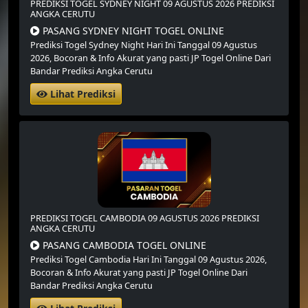
PREDIKSI TOGEL SYDNEY NIGHT 09 AGUSTUS 2026 PREDIKSI
ANGKA CERUTU
PASANG SYDNEY NIGHT TOGEL ONLINE
Prediksi Togel Sydney Night Hari Ini Tanggal 09 Agustus
2026,
Bocoran & Info Akurat yang pasti JP Togel Online Dari
Bandar Prediksi Angka Cerutu
Lihat Prediksi
PREDIKSI TOGEL CAMBODIA 09 AGUSTUS 2026 PREDIKSI
ANGKA CERUTU
PASANG CAMBODIA TOGEL ONLINE
Prediksi Togel Cambodia Hari Ini Tanggal 09 Agustus 2026,
Bocoran & Info Akurat yang pasti JP Togel Online Dari
Bandar Prediksi Angka Cerutu