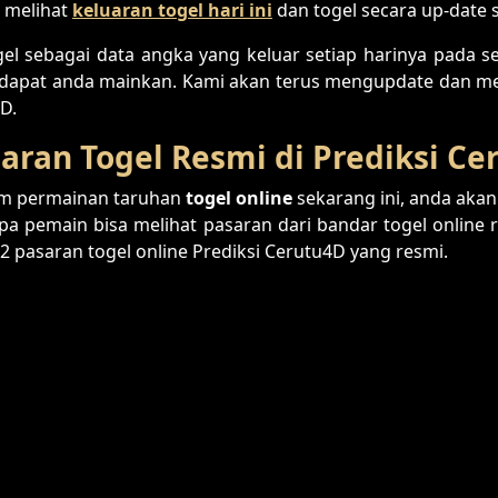
t melihat
keluaran togel hari ini
dan togel secara up-date s
el sebagai data angka yang keluar setiap harinya pada seti
dapat anda mainkan. Kami akan terus mengupdate dan me
D.
aran Togel Resmi di Prediksi C
lam permainan taruhan
togel online
sekarang ini, anda akan 
erapa pemain bisa melihat pasaran dari bandar togel onlin
 12 pasaran togel online Prediksi Cerutu4D yang resmi.