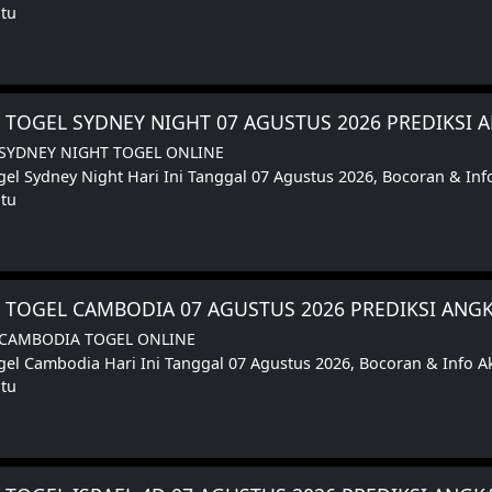
tu
I TOGEL SYDNEY NIGHT 07 AGUSTUS 2026 PREDIKSI 
SYDNEY NIGHT TOGEL ONLINE
gel Sydney Night Hari Ini Tanggal 07 Agustus 2026,
Bocoran & Info
tu
I TOGEL CAMBODIA 07 AGUSTUS 2026 PREDIKSI ANG
CAMBODIA TOGEL ONLINE
gel Cambodia Hari Ini Tanggal 07 Agustus 2026,
Bocoran & Info Ak
tu