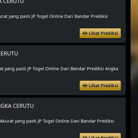
KA CERUTU
rat yang pasti JP Togel Online Dari Bandar Prediksi
Lihat Prediksi
CERUTU
t yang pasti JP Togel Online Dari Bandar Prediksi Angka
Lihat Prediksi
ANGKA CERUTU
Akurat yang pasti JP Togel Online Dari Bandar Prediksi
Lihat Prediksi