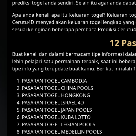
prediksi togel anda sendiri. Selain itu agar anda dapa
Apa anda kenali apa itu keluaran togel? Keluaran tog
Cerutu4D menyediakan keluaran togel lengkap yang 
sesuai keinginan beberapa pembaca Prediksi Cerutu4
12 Pas
Buat kenali dan dalami bermacam tipe informasi da
lebih pelajari satu permainan terbaik, saat ini beb
tipe info yang terupdate buat kamu. Berikut ini ialah
PASARAN TOGEL CAMBODIA
PASARAN TOGEL CHINA POOLS
PASARAN TOGEL HONGKONG
PASARAN TOGEL ISRAEL 4D
PASARAN TOGEL JAPAN POOLS
PASARAN TOGEL KUBA LOTTO
PASARAN TOGEL LEGIAN POOLS
PASARAN TOGEL MEDELLIN POOLS