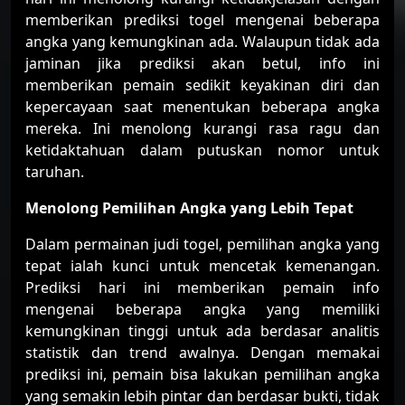
memberikan prediksi togel mengenai beberapa
angka yang kemungkinan ada. Walaupun tidak ada
jaminan jika prediksi akan betul, info ini
memberikan pemain sedikit keyakinan diri dan
kepercayaan saat menentukan beberapa angka
mereka. Ini menolong kurangi rasa ragu dan
ketidaktahuan dalam putuskan nomor untuk
taruhan.
Menolong Pemilihan Angka yang Lebih Tepat
Dalam permainan judi togel, pemilihan angka yang
tepat ialah kunci untuk mencetak kemenangan.
Prediksi hari ini memberikan pemain info
mengenai beberapa angka yang memiliki
kemungkinan tinggi untuk ada berdasar analitis
statistik dan trend awalnya. Dengan memakai
prediksi ini, pemain bisa lakukan pemilihan angka
yang semakin lebih pintar dan berdasar bukti, tidak