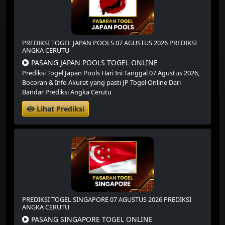
PREDIKSI TOGEL JAPAN POOLS 07 AGUSTUS 2026 PREDIKSI
ANGKA CERUTU
PASANG JAPAN POOLS TOGEL ONLINE
Prediksi Togel Japan Pools Hari Ini Tanggal 07 Agustus 2026,
Bocoran & Info Akurat yang pasti JP Togel Online Dari
Bandar Prediksi Angka Cerutu
Lihat Prediksi
PREDIKSI TOGEL SINGAPORE 07 AGUSTUS 2026 PREDIKSI
ANGKA CERUTU
PASANG SINGAPORE TOGEL ONLINE