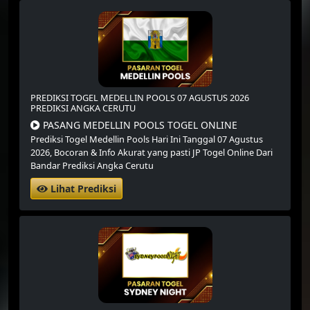
PREDIKSI TOGEL MEDELLIN POOLS 07 AGUSTUS 2026
PREDIKSI ANGKA CERUTU
PASANG MEDELLIN POOLS TOGEL ONLINE
Prediksi Togel Medellin Pools Hari Ini Tanggal 07 Agustus
2026,
Bocoran & Info Akurat yang pasti JP Togel Online Dari
Bandar Prediksi Angka Cerutu
Lihat Prediksi