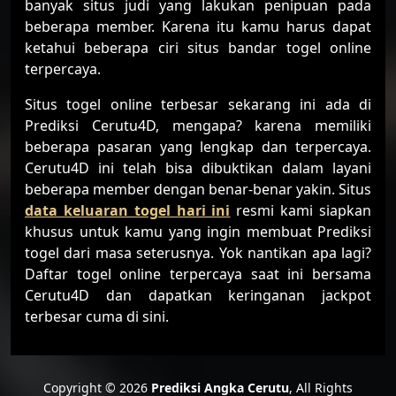
banyak situs judi yang lakukan penipuan pada
beberapa member. Karena itu kamu harus dapat
ketahui beberapa ciri situs bandar togel online
terpercaya.
Situs togel online terbesar sekarang ini ada di
Prediksi Cerutu4D, mengapa? karena memiliki
beberapa pasaran yang lengkap dan terpercaya.
Cerutu4D ini telah bisa dibuktikan dalam layani
beberapa member dengan benar-benar yakin. Situs
data keluaran togel hari ini
resmi kami siapkan
khusus untuk kamu yang ingin membuat Prediksi
togel dari masa seterusnya. Yok nantikan apa lagi?
Daftar togel online terpercaya saat ini bersama
Cerutu4D dan dapatkan keringanan jackpot
terbesar cuma di sini.
Copyright © 2026
Prediksi Angka Cerutu
, All Rights