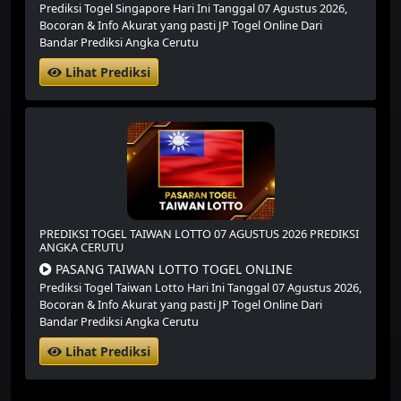
Prediksi Togel Singapore Hari Ini Tanggal 07 Agustus 2026,
Bocoran & Info Akurat yang pasti JP Togel Online Dari
Bandar Prediksi Angka Cerutu
Lihat Prediksi
PREDIKSI TOGEL TAIWAN LOTTO 07 AGUSTUS 2026 PREDIKSI
ANGKA CERUTU
PASANG TAIWAN LOTTO TOGEL ONLINE
Prediksi Togel Taiwan Lotto Hari Ini Tanggal 07 Agustus 2026,
Bocoran & Info Akurat yang pasti JP Togel Online Dari
Bandar Prediksi Angka Cerutu
Lihat Prediksi