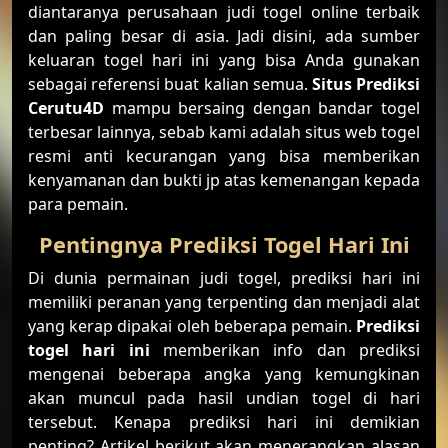
diantaranya perusahaan judi togel online terbaik
dan paling besar di asia. Jadi disini, ada sumber
keluaran togel hari ini yang bisa Anda gunakan
sebagai referensi buat kalian semua.
Situs Prediksi
Cerutu4D
mampu bersaing dengan bandar togel
terbesar lainnya, sebab kami adalah situs web togel
resmi anti kecurangan yang bisa memberikan
kenyamanan dan bukti jp atas kemenangan kepada
para pemain.
Pentingnya Prediksi Togel Hari Ini
Di dunia permainan judi togel, prediksi hari ini
memiliki peranan yang terpenting dan menjadi alat
yang kerap dipakai oleh beberapa pemain.
Prediksi
togel hari ini
memberikan info dan prediksi
mengenai beberapa angka yang kemungkinan
akan muncul pada hasil undian togel di hari
tersebut. Kenapa prediksi hari ini demikian
penting? Artikel berikut akan menerangkan alasan