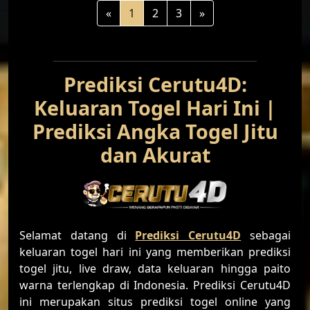
«
1
2
3
»
Prediksi Cerutu4D:
Keluaran Togel Hari Ini |
Prediksi Angka Togel Jitu
dan Akurat
Selamat datang di
Prediksi Cerutu4D
sebagai
keluaran togel hari ini yang memberikan prediksi
togel jitu, live draw, data keluaran hingga paito
warna terlengkap di Indonesia. Prediksi Cerutu4D
ini merupakan situs prediksi togel online yang