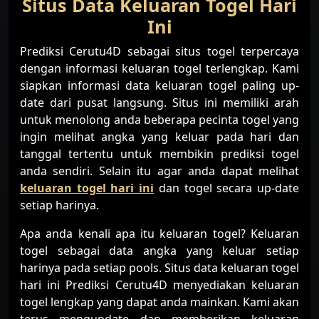
Situs Data Keluaran Togel Hari
Ini
Prediksi Cerutu4D sebagai situs togel terpercaya
dengan informasi keluaran togel terlengkap. Kami
siapkan informasi data keluaran togel paling up-
date dari pusat langsung. Situs ini memiliki arah
untuk menolong anda beberapa pecinta togel yang
ingin melihat angka yang keluar pada hari dan
tanggal tertentu untuk membikin prediksi togel
anda sendiri. Selain itu agar anda dapat melihat
keluaran togel hari ini
dan togel secara up-date
setiap harinya.
Apa anda kenali apa itu keluaran togel? Keluaran
togel sebagai data angka yang keluar setiap
harinya pada setiap pools. Situs data keluaran togel
hari ini Prediksi Cerutu4D menyediakan keluaran
togel lengkap yang dapat anda mainkan. Kami akan