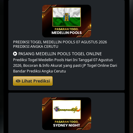
PREDIKSI TOGEL MEDELLIN POOLS 07 AGUSTUS 2026
PREDIKSI ANGKA CERUTU
PASANG MEDELLIN POOLS TOGEL ONLINE
Prediksi Togel Medellin Pools Hari Ini Tanggal 07 Agustus
2026,
Bocoran & Info Akurat yang pasti JP Togel Online Dari
Bandar Prediksi Angka Cerutu
Lihat Prediksi