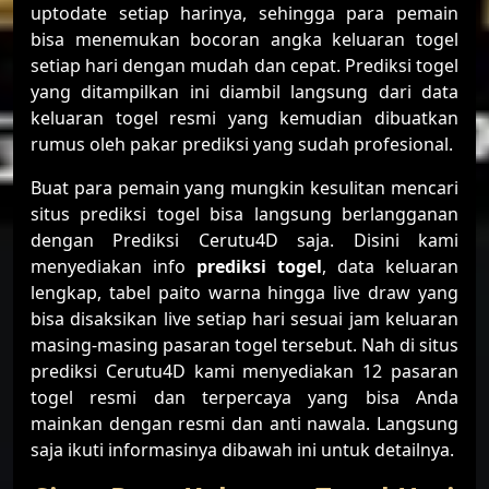
uptodate setiap harinya, sehingga para pemain
bisa menemukan bocoran angka keluaran togel
setiap hari dengan mudah dan cepat. Prediksi togel
yang ditampilkan ini diambil langsung dari data
keluaran togel resmi yang kemudian dibuatkan
rumus oleh pakar prediksi yang sudah profesional.
Buat para pemain yang mungkin kesulitan mencari
situs prediksi togel bisa langsung berlangganan
dengan Prediksi Cerutu4D saja. Disini kami
menyediakan info
prediksi togel
, data keluaran
lengkap, tabel paito warna hingga live draw yang
bisa disaksikan live setiap hari sesuai jam keluaran
masing-masing pasaran togel tersebut. Nah di situs
prediksi Cerutu4D kami menyediakan 12 pasaran
togel resmi dan terpercaya yang bisa Anda
mainkan dengan resmi dan anti nawala. Langsung
saja ikuti informasinya dibawah ini untuk detailnya.