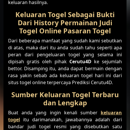
keluaran hasilnya.
Keluaran Togel Sebagai Bukti
Dari History Permainan Judi
Togel Online Pasaran Togel
Dari beberapa manfaat yang sudah kami sebutkan
di atas, maka dari itu anda sudah tahu seperti apa
peran dari pengeluaran togel yang selama ini
dipisah gratis oleh pihak
Cerutu4D
ke sejumlah
bettor. Disamping itu, anda dapat bermain dengan
rasa yakin sebab ada keluaran togel hari ini dari
situs togel online terpercaya Prediksi Cerutu4D.
Sumber Keluaran Togel Terbaru
dan Lengkap
Buat anda yang ingin kenali sumber
keluaran
togel
itu darimanakah, jawabannya adalah dari
bandar judi togel resmi yang disebutkan satu