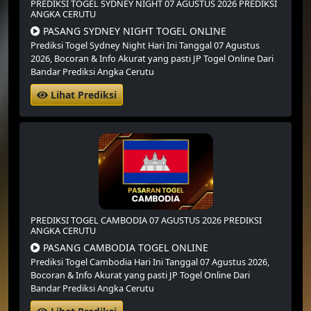
PREDIKSI TOGEL SYDNEY NIGHT 07 AGUSTUS 2026 PREDIKSI
ANGKA CERUTU
PASANG SYDNEY NIGHT TOGEL ONLINE
Prediksi Togel Sydney Night Hari Ini Tanggal 07 Agustus
2026,
Bocoran & Info Akurat yang pasti JP Togel Online Dari
Bandar Prediksi Angka Cerutu
Lihat Prediksi
PREDIKSI TOGEL CAMBODIA 07 AGUSTUS 2026 PREDIKSI
ANGKA CERUTU
PASANG CAMBODIA TOGEL ONLINE
Prediksi Togel Cambodia Hari Ini Tanggal 07 Agustus 2026,
Bocoran & Info Akurat yang pasti JP Togel Online Dari
Bandar Prediksi Angka Cerutu