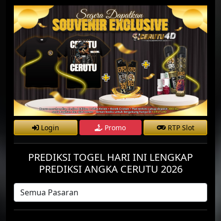
Login
Promo
RTP Slot
PREDIKSI TOGEL HARI INI LENGKAP
PREDIKSI ANGKA CERUTU 2026