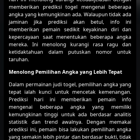
memberikan prediksi togel mengenai beberapa
angka yang kemungkinan ada. Walaupun tidak ada
jaminan jika prediksi akan betul, info ini
memberikan pemain sedikit keyakinan diri dan
kepercayaan saat menentukan beberapa angka
mereka. Ini menolong kurangi rasa ragu dan
ketidaktahuan dalam putuskan nomor untuk
taruhan.
Menolong Pemilihan Angka yang Lebih Tepat
Dalam permainan judi togel, pemilihan angka yang
tepat ialah kunci untuk mencetak kemenangan.
Prediksi hari ini memberikan pemain info
mengenai beberapa angka yang memiliki
kemungkinan tinggi untuk ada berdasar analitis
statistik dan trend awalnya. Dengan memakai
prediksi ini, pemain bisa lakukan pemilihan angka
yang semakin lebih pintar dan berdasar bukti, tidak