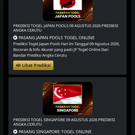
PREDIKSI TOGEL JAPAN POOLS 09 AGUSTUS 2026 PREDIKSI
ANGKA CERUTU
PASANG JAPAN POOLS TOGEL ONLINE
Prediksi Togel Japan Pools Hari Ini Tanggal 09 Agustus 2026,
Bocoran & Info Akurat yang pasti JP Togel Online Dari
Bandar Prediksi Angka Cerutu
Lihat Prediksi
PREDIKSI TOGEL SINGAPORE 09 AGUSTUS 2026 PREDIKSI
ANGKA CERUTU
PASANG SINGAPORE TOGEL ONLINE