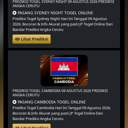
PREDIKSI TOGEL SYDNEY NIGHT 09 AGUSTUS 2026 PREDIKSI
ANGKA CERUTU
PASANG SYDNEY NIGHT TOGEL ONLINE
Prediksi Togel Sydney Night Hari Ini Tanggal 09 Agustus
2026,
Bocoran & Info Akurat yang pasti JP Togel Online Dari
Bandar Prediksi Angka Cerutu
Lihat Prediksi
PREDIKSI TOGEL CAMBODIA 09 AGUSTUS 2026 PREDIKSI
ANGKA CERUTU
PASANG CAMBODIA TOGEL ONLINE
Prediksi Togel Cambodia Hari Ini Tanggal 09 Agustus 2026,
Bocoran & Info Akurat yang pasti JP Togel Online Dari
Bandar Prediksi Angka Cerutu