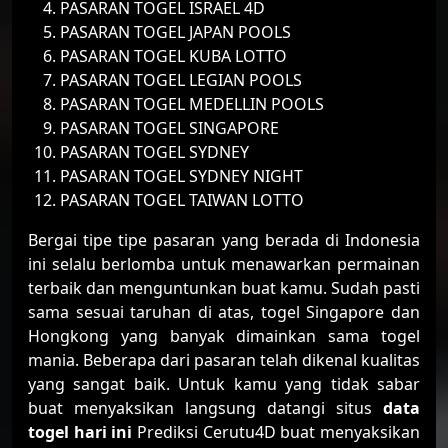
PASARAN TOGEL ISRAEL 4D
PASARAN TOGEL JAPAN POOLS
PASARAN TOGEL KUBA LOTTO
PASARAN TOGEL LEGIAN POOLS
PASARAN TOGEL MEDELLIN POOLS
PASARAN TOGEL SINGAPORE
PASARAN TOGEL SYDNEY
PASARAN TOGEL SYDNEY NIGHT
PASARAN TOGEL TAIWAN LOTTO
Bergai tipe tipe pasaran yang berada di Indonesia
ini selalu berlomba untuk menawarkan permainan
terbaik dan menguntunkan buat kamu. Sudah pasti
sama sesuai taruhan di atas, togel Singapore dan
Hongkong yang banyak dimainkan sama togel
mania. Beberapa dari pasaran telah dikenal kualitas
yang sangat baik. Untuk kamu yang tidak sabar
buat menyaksikan langsung datangi situs
data
togel hari ini
Prediksi Cerutu4D buat menyaksikan