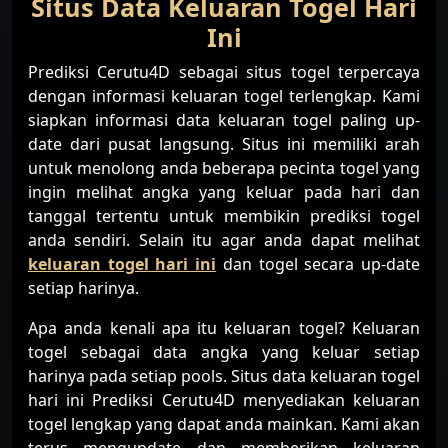
Situs Data Keluaran Togel Hari
Ini
Prediksi Cerutu4D sebagai situs togel terpercaya
dengan informasi keluaran togel terlengkap. Kami
siapkan informasi data keluaran togel paling up-
date dari pusat langsung. Situs ini memiliki arah
untuk menolong anda beberapa pecinta togel yang
ingin melihat angka yang keluar pada hari dan
tanggal tertentu untuk membikin prediksi togel
anda sendiri. Selain itu agar anda dapat melihat
keluaran togel hari ini
dan togel secara up-date
setiap harinya.
Apa anda kenali apa itu keluaran togel? Keluaran
togel sebagai data angka yang keluar setiap
harinya pada setiap pools. Situs data keluaran togel
hari ini Prediksi Cerutu4D menyediakan keluaran
togel lengkap yang dapat anda mainkan. Kami akan