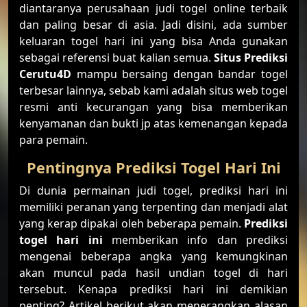
diantaranya perusahaan judi togel online terbaik
dan paling besar di asia. Jadi disini, ada sumber
keluaran togel hari ini yang bisa Anda gunakan
sebagai referensi buat kalian semua.
Situs Prediksi
Cerutu4D
mampu bersaing dengan bandar togel
terbesar lainnya, sebab kami adalah situs web togel
resmi anti kecurangan yang bisa memberikan
kenyamanan dan bukti jp atas kemenangan kepada
para pemain.
Pentingnya Prediksi Togel Hari Ini
Di dunia permainan judi togel, prediksi hari ini
memiliki peranan yang terpenting dan menjadi alat
yang kerap dipakai oleh beberapa pemain.
Prediksi
togel hari ini
memberikan info dan prediksi
mengenai beberapa angka yang kemungkinan
akan muncul pada hasil undian togel di hari
tersebut. Kenapa prediksi hari ini demikian
penting? Artikel berikut akan menerangkan alasan