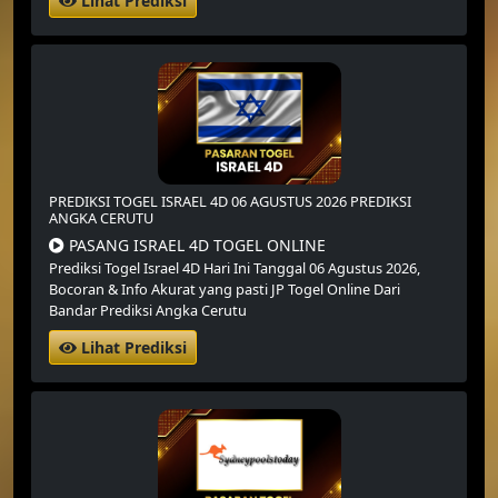
Lihat Prediksi
PREDIKSI TOGEL ISRAEL 4D 06 AGUSTUS 2026 PREDIKSI
ANGKA CERUTU
PASANG ISRAEL 4D TOGEL ONLINE
Prediksi Togel Israel 4D Hari Ini Tanggal 06 Agustus 2026,
Bocoran & Info Akurat yang pasti JP Togel Online Dari
Bandar Prediksi Angka Cerutu
Lihat Prediksi