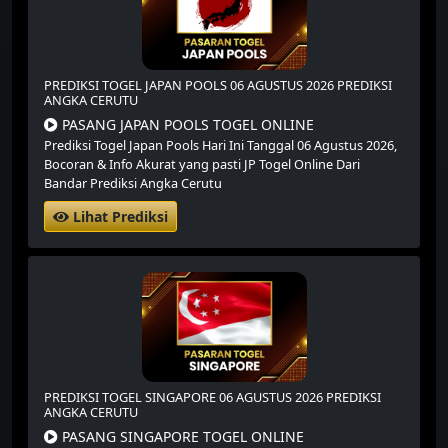
PREDIKSI TOGEL JAPAN POOLS 06 AGUSTUS 2026 PREDIKSI
ANGKA CERUTU
PASANG JAPAN POOLS TOGEL ONLINE
Prediksi Togel Japan Pools Hari Ini Tanggal 06 Agustus 2026,
Bocoran & Info Akurat yang pasti JP Togel Online Dari
Bandar Prediksi Angka Cerutu
Lihat Prediksi
PREDIKSI TOGEL SINGAPORE 06 AGUSTUS 2026 PREDIKSI
ANGKA CERUTU
PASANG SINGAPORE TOGEL ONLINE