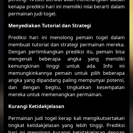
kenapa prediksi hari ini memiliki nilai berarti dalam
permainan judi togel.
Menyediakan Tutorial dan Strategi
Prediksi hari ini menolong pemain togel dalam
membuat tutorial dan strategi permainan mereka.
Dengan pertimbangkan prediksi itu, pemain bisa
mengenali beberapa angka yang memiliki
kemungkinan tinggi untuk ada. Info ini
memungkinkannya pemain untuk pilih beberapa
angka yang dipandang paling mempunyai potensi,
dan dengan begitu, tingkatkan kesempatan
mereka untuk memenangkan permainan.
Kurangi Ketidakjelasan
Permainan judi togel kerap kali mengikutsertakan
tingkat ketidakjelasan yang lebih tinggi. Prediksi
hari ini menolong kurangi ketidakjelasan dengan