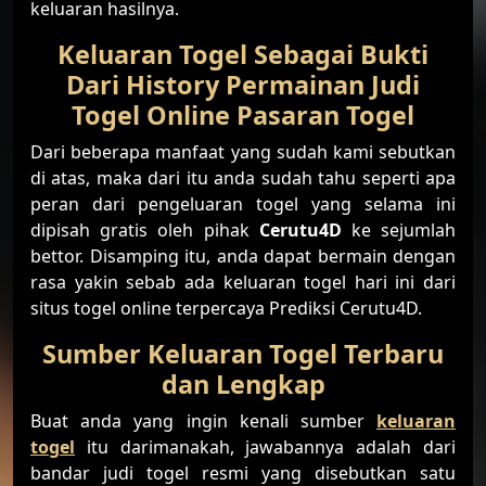
keluaran hasilnya.
Keluaran Togel Sebagai Bukti
Dari History Permainan Judi
Togel Online Pasaran Togel
Dari beberapa manfaat yang sudah kami sebutkan
di atas, maka dari itu anda sudah tahu seperti apa
peran dari pengeluaran togel yang selama ini
dipisah gratis oleh pihak
Cerutu4D
ke sejumlah
bettor. Disamping itu, anda dapat bermain dengan
rasa yakin sebab ada keluaran togel hari ini dari
situs togel online terpercaya Prediksi Cerutu4D.
Sumber Keluaran Togel Terbaru
dan Lengkap
Buat anda yang ingin kenali sumber
keluaran
togel
itu darimanakah, jawabannya adalah dari
bandar judi togel resmi yang disebutkan satu