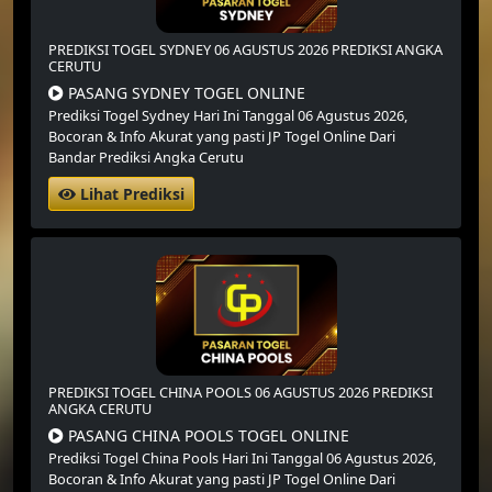
PREDIKSI TOGEL SYDNEY 06 AGUSTUS 2026 PREDIKSI ANGKA
CERUTU
PASANG SYDNEY TOGEL ONLINE
Prediksi Togel Sydney Hari Ini Tanggal 06 Agustus 2026,
Bocoran & Info Akurat yang pasti JP Togel Online Dari
Bandar Prediksi Angka Cerutu
Lihat Prediksi
PREDIKSI TOGEL CHINA POOLS 06 AGUSTUS 2026 PREDIKSI
ANGKA CERUTU
PASANG CHINA POOLS TOGEL ONLINE
Prediksi Togel China Pools Hari Ini Tanggal 06 Agustus 2026,
Bocoran & Info Akurat yang pasti JP Togel Online Dari