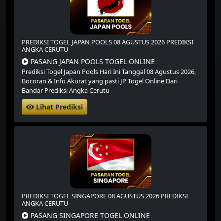
PREDIKSI TOGEL JAPAN POOLS 08 AGUSTUS 2026 PREDIKSI
ANGKA CERUTU
PASANG JAPAN POOLS TOGEL ONLINE
Prediksi Togel Japan Pools Hari Ini Tanggal 08 Agustus 2026,
Bocoran & Info Akurat yang pasti JP Togel Online Dari
Bandar Prediksi Angka Cerutu
Lihat Prediksi
PREDIKSI TOGEL SINGAPORE 08 AGUSTUS 2026 PREDIKSI
ANGKA CERUTU
PASANG SINGAPORE TOGEL ONLINE