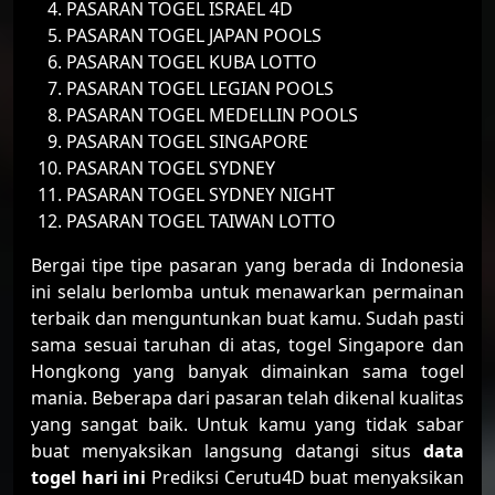
PASARAN TOGEL ISRAEL 4D
PASARAN TOGEL JAPAN POOLS
PASARAN TOGEL KUBA LOTTO
PASARAN TOGEL LEGIAN POOLS
PASARAN TOGEL MEDELLIN POOLS
PASARAN TOGEL SINGAPORE
PASARAN TOGEL SYDNEY
PASARAN TOGEL SYDNEY NIGHT
PASARAN TOGEL TAIWAN LOTTO
Bergai tipe tipe pasaran yang berada di Indonesia
ini selalu berlomba untuk menawarkan permainan
terbaik dan menguntunkan buat kamu. Sudah pasti
sama sesuai taruhan di atas, togel Singapore dan
Hongkong yang banyak dimainkan sama togel
mania. Beberapa dari pasaran telah dikenal kualitas
yang sangat baik. Untuk kamu yang tidak sabar
buat menyaksikan langsung datangi situs
data
togel hari ini
Prediksi Cerutu4D buat menyaksikan