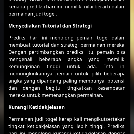
kenapa prediksi hari ini memiliki nilai berarti dalam
permainan judi togel.
Menyediakan Tutorial dan Strategi
Prediksi hari ini menolong pemain togel dalam
membuat tutorial dan strategi permainan mereka.
Dengan pertimbangkan prediksi itu, pemain bisa
mengenali beberapa angka yang memiliki
kemungkinan tinggi untuk ada. Info ini
memungkinkannya pemain untuk pilih beberapa
angka yang dipandang paling mempunyai potensi,
dan dengan begitu, tingkatkan kesempatan
mereka untuk memenangkan permainan.
Kurangi Ketidakjelasan
Permainan judi togel kerap kali mengikutsertakan
tingkat ketidakjelasan yang lebih tinggi. Prediksi
hari ini menolong kurangi ketidakjelasan dengan