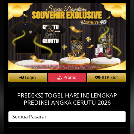
Login
Promo
RTP Slot
PREDIKSI TOGEL HARI INI LENGKAP
PREDIKSI ANGKA CERUTU 2026