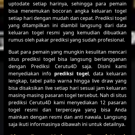
uptodate setiap harinya, sehingga para pemain
bisa menemukan bocoran angka keluaran togel
setiap hari dengan mudah dan cepat. Prediksi togel
yang ditampilkan ini diambil langsung dari data
keluaran togel resmi yang kemudian dibuatkan
rumus oleh pakar prediksi yang sudah profesional.
Buat para pemain yang mungkin kesulitan mencari
situs prediksi togel bisa langsung berlangganan
dengan Prediksi Cerutu4D saja. Disini kami
menyediakan info
prediksi togel
, data keluaran
lengkap, tabel paito warna hingga live draw yang
bisa disaksikan live setiap hari sesuai jam keluaran
masing-masing pasaran togel tersebut. Nah di situs
prediksi Cerutu4D kami menyediakan 12 pasaran
togel resmi dan terpercaya yang bisa Anda
mainkan dengan resmi dan anti nawala. Langsung
saja ikuti informasinya dibawah ini untuk detailnya.