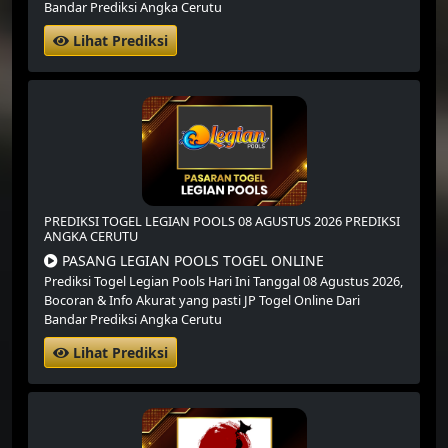
Bandar Prediksi Angka Cerutu
Lihat Prediksi
PREDIKSI TOGEL LEGIAN POOLS 08 AGUSTUS 2026 PREDIKSI
ANGKA CERUTU
PASANG LEGIAN POOLS TOGEL ONLINE
Prediksi Togel Legian Pools Hari Ini Tanggal 08 Agustus 2026,
Bocoran & Info Akurat yang pasti JP Togel Online Dari
Bandar Prediksi Angka Cerutu
Lihat Prediksi