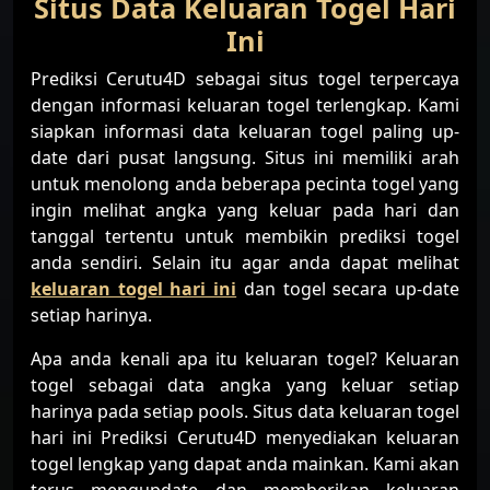
Situs Data Keluaran Togel Hari
Ini
Prediksi Cerutu4D sebagai situs togel terpercaya
dengan informasi keluaran togel terlengkap. Kami
siapkan informasi data keluaran togel paling up-
date dari pusat langsung. Situs ini memiliki arah
untuk menolong anda beberapa pecinta togel yang
ingin melihat angka yang keluar pada hari dan
tanggal tertentu untuk membikin prediksi togel
anda sendiri. Selain itu agar anda dapat melihat
keluaran togel hari ini
dan togel secara up-date
setiap harinya.
Apa anda kenali apa itu keluaran togel? Keluaran
togel sebagai data angka yang keluar setiap
harinya pada setiap pools. Situs data keluaran togel
hari ini Prediksi Cerutu4D menyediakan keluaran
togel lengkap yang dapat anda mainkan. Kami akan