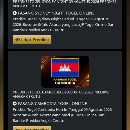
PREDIKSI TOGEL SYDNEY NIGHT 09 AGUSTUS 2026 PREDIKSI
ANGKA CERUTU
PASANG SYDNEY NIGHT TOGEL ONLINE
Prediksi Togel Sydney Night Hari Ini Tanggal 09 Agustus
2026,
Bocoran & Info Akurat yang pasti JP Togel Online Dari
Bandar Prediksi Angka Cerutu
Lihat Prediksi
PREDIKSI TOGEL CAMBODIA 09 AGUSTUS 2026 PREDIKSI
ANGKA CERUTU
PASANG CAMBODIA TOGEL ONLINE
Prediksi Togel Cambodia Hari Ini Tanggal 09 Agustus 2026,
Bocoran & Info Akurat yang pasti JP Togel Online Dari
Bandar Prediksi Angka Cerutu