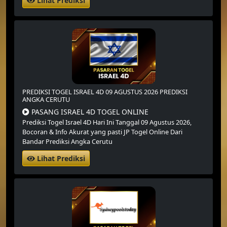
Lihat Prediksi
PREDIKSI TOGEL ISRAEL 4D 09 AGUSTUS 2026 PREDIKSI
ANGKA CERUTU
PASANG ISRAEL 4D TOGEL ONLINE
Prediksi Togel Israel 4D Hari Ini Tanggal 09 Agustus 2026,
Bocoran & Info Akurat yang pasti JP Togel Online Dari
Bandar Prediksi Angka Cerutu
Lihat Prediksi