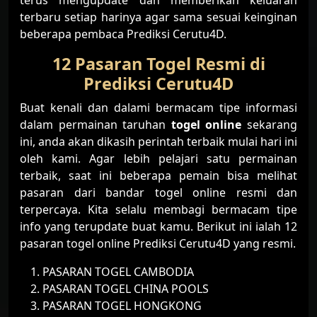
terus mengupdate dan memberikan keluaran
terbaru setiap harinya agar sama sesuai keinginan
beberapa pembaca Prediksi Cerutu4D.
12 Pasaran Togel Resmi di
Prediksi Cerutu4D
Buat kenali dan dalami bermacam tipe informasi
dalam permainan taruhan
togel online
sekarang
ini, anda akan dikasih perintah terbaik mulai hari ini
oleh kami. Agar lebih pelajari satu permainan
terbaik, saat ini beberapa pemain bisa melihat
pasaran dari bandar togel online resmi dan
terpercaya. Kita selalu membagi bermacam tipe
info yang terupdate buat kamu. Berikut ini ialah 12
pasaran togel online Prediksi Cerutu4D yang resmi.
PASARAN TOGEL CAMBODIA
PASARAN TOGEL CHINA POOLS
PASARAN TOGEL HONGKONG