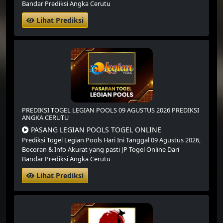
Bandar Prediksi Angka Cerutu
Lihat Prediksi
PREDIKSI TOGEL LEGIAN POOLS 09 AGUSTUS 2026 PREDIKSI
ANGKA CERUTU
PASANG LEGIAN POOLS TOGEL ONLINE
Prediksi Togel Legian Pools Hari Ini Tanggal 09 Agustus 2026,
Bocoran & Info Akurat yang pasti JP Togel Online Dari
Bandar Prediksi Angka Cerutu
Lihat Prediksi