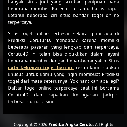
banyak situs judi yang lakukan penipuan pada
beberapa member. Karena itu kamu harus dapat
ketahui beberapa ciri situs bandar togel online
terpercaya.
Situs togel online terbesar sekarang ini ada di
Prediksi Cerutu4D, mengapa? karena memiliki
beberapa pasaran yang lengkap dan terpercaya.
Cerutu4D ini telah bisa dibuktikan dalam layani
beberapa member dengan benar-benar yakin. Situs
data keluaran togel hari ini
resmi kami siapkan
khusus untuk kamu yang ingin membuat Prediksi
togel dari masa seterusnya. Yok nantikan apa lagi?
Daftar togel online terpercaya saat ini bersama
Cerutu4D dan dapatkan keringanan jackpot
terbesar cuma di sini.
Copyright © 2026
Prediksi Angka Cerutu
, All Rights