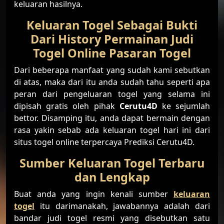
keluaran hasilnya.
Keluaran Togel Sebagai Bukti
Dari History Permainan Judi
Togel Online Pasaran Togel
Dari beberapa manfaat yang sudah kami sebutkan
di atas, maka dari itu anda sudah tahu seperti apa
peran dari pengeluaran togel yang selama ini
dipisah gratis oleh pihak
Cerutu4D
ke sejumlah
bettor. Disamping itu, anda dapat bermain dengan
rasa yakin sebab ada keluaran togel hari ini dari
situs togel online terpercaya Prediksi Cerutu4D.
Sumber Keluaran Togel Terbaru
dan Lengkap
Buat anda yang ingin kenali sumber
keluaran
togel
itu darimanakah, jawabannya adalah dari
bandar judi togel resmi yang disebutkan satu