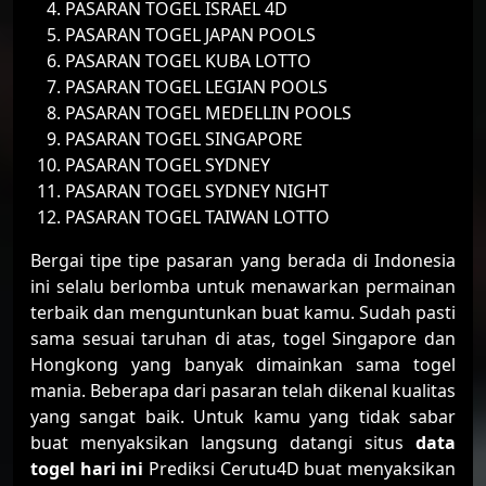
PASARAN TOGEL ISRAEL 4D
PASARAN TOGEL JAPAN POOLS
PASARAN TOGEL KUBA LOTTO
PASARAN TOGEL LEGIAN POOLS
PASARAN TOGEL MEDELLIN POOLS
PASARAN TOGEL SINGAPORE
PASARAN TOGEL SYDNEY
PASARAN TOGEL SYDNEY NIGHT
PASARAN TOGEL TAIWAN LOTTO
Bergai tipe tipe pasaran yang berada di Indonesia
ini selalu berlomba untuk menawarkan permainan
terbaik dan menguntunkan buat kamu. Sudah pasti
sama sesuai taruhan di atas, togel Singapore dan
Hongkong yang banyak dimainkan sama togel
mania. Beberapa dari pasaran telah dikenal kualitas
yang sangat baik. Untuk kamu yang tidak sabar
buat menyaksikan langsung datangi situs
data
togel hari ini
Prediksi Cerutu4D buat menyaksikan