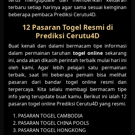
terus mengupdate dan memberikan keluaran
terbaru setiap harinya agar sama sesuai keinginan
beberapa pembaca Prediksi Cerutu4D.
12 Pasaran Togel Resmi di
Prediksi Cerutu4D
Buat kenali dan dalami bermacam tipe informasi
dalam permainan taruhan
togel online
sekarang
ini, anda akan dikasih perintah terbaik mulai hari ini
oleh kami. Agar lebih pelajari satu permainan
terbaik, saat ini beberapa pemain bisa melihat
pasaran dari bandar togel online resmi dan
terpercaya. Kita selalu membagi bermacam tipe
info yang terupdate buat kamu. Berikut ini ialah 12
pasaran togel online Prediksi Cerutu4D yang resmi.
PASARAN TOGEL CAMBODIA
PASARAN TOGEL CHINA POOLS
PASARAN TOGEL HONGKONG