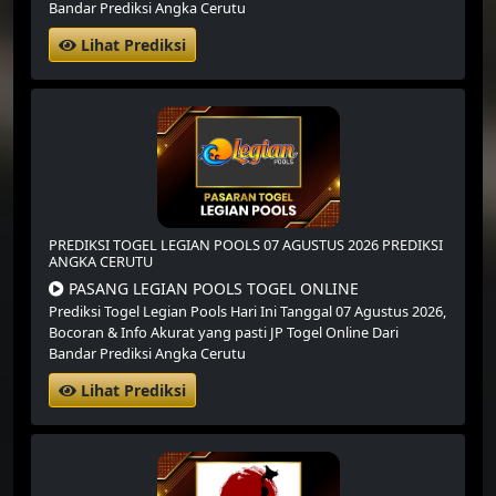
Bandar Prediksi Angka Cerutu
Lihat Prediksi
PREDIKSI TOGEL LEGIAN POOLS 07 AGUSTUS 2026 PREDIKSI
ANGKA CERUTU
PASANG LEGIAN POOLS TOGEL ONLINE
Prediksi Togel Legian Pools Hari Ini Tanggal 07 Agustus 2026,
Bocoran & Info Akurat yang pasti JP Togel Online Dari
Bandar Prediksi Angka Cerutu
Lihat Prediksi