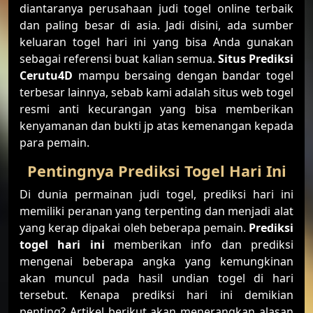
diantaranya perusahaan judi togel online terbaik
dan paling besar di asia. Jadi disini, ada sumber
keluaran togel hari ini yang bisa Anda gunakan
sebagai referensi buat kalian semua.
Situs Prediksi
Cerutu4D
mampu bersaing dengan bandar togel
terbesar lainnya, sebab kami adalah situs web togel
resmi anti kecurangan yang bisa memberikan
kenyamanan dan bukti jp atas kemenangan kepada
para pemain.
Pentingnya Prediksi Togel Hari Ini
Di dunia permainan judi togel, prediksi hari ini
memiliki peranan yang terpenting dan menjadi alat
yang kerap dipakai oleh beberapa pemain.
Prediksi
togel hari ini
memberikan info dan prediksi
mengenai beberapa angka yang kemungkinan
akan muncul pada hasil undian togel di hari
tersebut. Kenapa prediksi hari ini demikian
penting? Artikel berikut akan menerangkan alasan