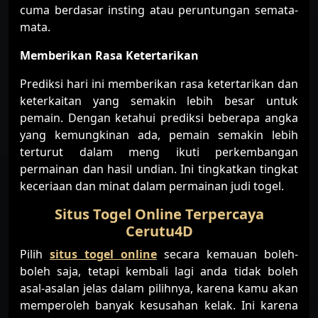
cuma berdasar insting atau peruntungan semata-
mata.
Memberikan Rasa Ketertarikan
Prediksi hari ini memberikan rasa ketertarikan dan
keterkaitan yang semakin lebih besar untuk
pemain. Dengan ketahui prediksi beberapa angka
yang kemungkinan ada, pemain semakin lebih
terturut dalam meng ikuti perkembangan
permainan dan hasil undian. Ini tingkatkan tingkat
keceriaan dan minat dalam permainan judi togel.
Situs Togel Online Terpercaya
Cerutu4D
Pilih
situs togel online
secara kemauan boleh-
boleh saja, tetapi kembali lagi anda tidak boleh
asal-asalan jelas dalam pilihnya, karena kamu akan
memperoleh banyak kesusahan kelak. Ini karena