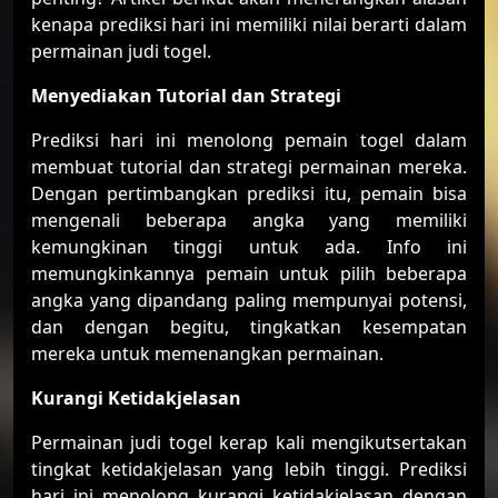
kenapa prediksi hari ini memiliki nilai berarti dalam
permainan judi togel.
Menyediakan Tutorial dan Strategi
Prediksi hari ini menolong pemain togel dalam
membuat tutorial dan strategi permainan mereka.
Dengan pertimbangkan prediksi itu, pemain bisa
mengenali beberapa angka yang memiliki
kemungkinan tinggi untuk ada. Info ini
memungkinkannya pemain untuk pilih beberapa
angka yang dipandang paling mempunyai potensi,
dan dengan begitu, tingkatkan kesempatan
mereka untuk memenangkan permainan.
Kurangi Ketidakjelasan
Permainan judi togel kerap kali mengikutsertakan
tingkat ketidakjelasan yang lebih tinggi. Prediksi
hari ini menolong kurangi ketidakjelasan dengan