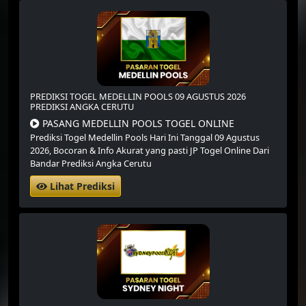
PREDIKSI TOGEL MEDELLIN POOLS 09 AGUSTUS 2026
PREDIKSI ANGKA CERUTU
PASANG MEDELLIN POOLS TOGEL ONLINE
Prediksi Togel Medellin Pools Hari Ini Tanggal 09 Agustus
2026,
Bocoran & Info Akurat yang pasti JP Togel Online Dari
Bandar Prediksi Angka Cerutu
Lihat Prediksi