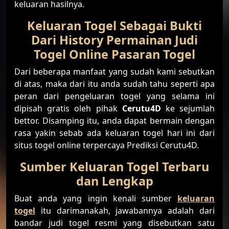
keluaran hasilnya.
Keluaran Togel Sebagai Bukti
Dari History Permainan Judi
Togel Online Pasaran Togel
Dari beberapa manfaat yang sudah kami sebutkan
di atas, maka dari itu anda sudah tahu seperti apa
peran dari pengeluaran togel yang selama ini
dipisah gratis oleh pihak
Cerutu4D
ke sejumlah
bettor. Disamping itu, anda dapat bermain dengan
rasa yakin sebab ada keluaran togel hari ini dari
situs togel online terpercaya Prediksi Cerutu4D.
Sumber Keluaran Togel Terbaru
dan Lengkap
Buat anda yang ingin kenali sumber
keluaran
togel
itu darimanakah, jawabannya adalah dari
bandar judi togel resmi yang disebutkan satu