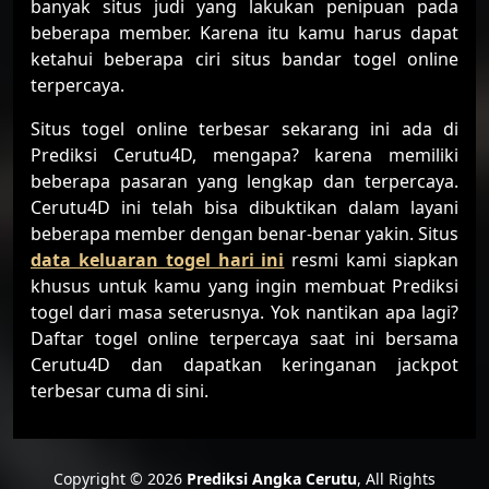
banyak situs judi yang lakukan penipuan pada
beberapa member. Karena itu kamu harus dapat
ketahui beberapa ciri situs bandar togel online
terpercaya.
Situs togel online terbesar sekarang ini ada di
Prediksi Cerutu4D, mengapa? karena memiliki
beberapa pasaran yang lengkap dan terpercaya.
Cerutu4D ini telah bisa dibuktikan dalam layani
beberapa member dengan benar-benar yakin. Situs
data keluaran togel hari ini
resmi kami siapkan
khusus untuk kamu yang ingin membuat Prediksi
togel dari masa seterusnya. Yok nantikan apa lagi?
Daftar togel online terpercaya saat ini bersama
Cerutu4D dan dapatkan keringanan jackpot
terbesar cuma di sini.
Copyright © 2026
Prediksi Angka Cerutu
, All Rights