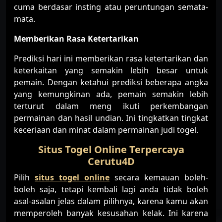
cuma berdasar insting atau peruntungan semata-
mata.
Memberikan Rasa Ketertarikan
Prediksi hari ini memberikan rasa ketertarikan dan
keterkaitan yang semakin lebih besar untuk
pemain. Dengan ketahui prediksi beberapa angka
yang kemungkinan ada, pemain semakin lebih
terturut dalam meng ikuti perkembangan
permainan dan hasil undian. Ini tingkatkan tingkat
keceriaan dan minat dalam permainan judi togel.
Situs Togel Online Terpercaya
Cerutu4D
Pilih
situs togel online
secara kemauan boleh-
boleh saja, tetapi kembali lagi anda tidak boleh
asal-asalan jelas dalam pilihnya, karena kamu akan
memperoleh banyak kesusahan kelak. Ini karena