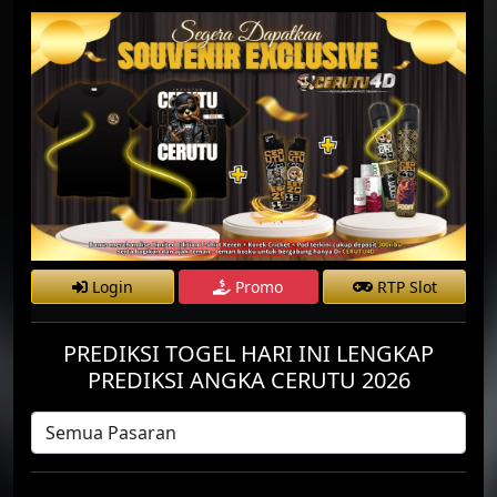
Login
Promo
RTP Slot
PREDIKSI TOGEL HARI INI LENGKAP
PREDIKSI ANGKA CERUTU 2026