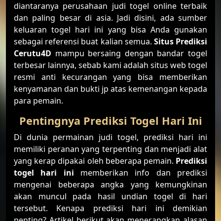
diantaranya perusahaan judi togel online terbaik
dan paling besar di asia. Jadi disini, ada sumber
keluaran togel hari ini yang bisa Anda gunakan
sebagai referensi buat kalian semua.
Situs Prediksi
Cerutu4D
mampu bersaing dengan bandar togel
terbesar lainnya, sebab kami adalah situs web togel
resmi anti kecurangan yang bisa memberikan
kenyamanan dan bukti jp atas kemenangan kepada
para pemain.
Pentingnya Prediksi Togel Hari Ini
Di dunia permainan judi togel, prediksi hari ini
memiliki peranan yang terpenting dan menjadi alat
yang kerap dipakai oleh beberapa pemain.
Prediksi
togel hari ini
memberikan info dan prediksi
mengenai beberapa angka yang kemungkinan
akan muncul pada hasil undian togel di hari
tersebut. Kenapa prediksi hari ini demikian
penting? Artikel berikut akan menerangkan alasan