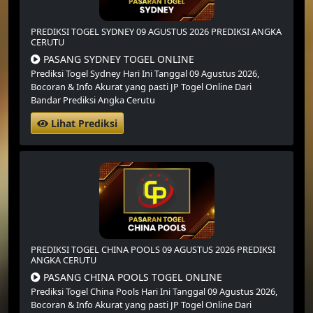
PREDIKSI TOGEL SYDNEY 09 AGUSTUS 2026 PREDIKSI ANGKA
CERUTU
PASANG SYDNEY TOGEL ONLINE
Prediksi Togel Sydney Hari Ini Tanggal 09 Agustus 2026,
Bocoran & Info Akurat yang pasti JP Togel Online Dari
Bandar Prediksi Angka Cerutu
Lihat Prediksi
PREDIKSI TOGEL CHINA POOLS 09 AGUSTUS 2026 PREDIKSI
ANGKA CERUTU
PASANG CHINA POOLS TOGEL ONLINE
Prediksi Togel China Pools Hari Ini Tanggal 09 Agustus 2026,
Bocoran & Info Akurat yang pasti JP Togel Online Dari