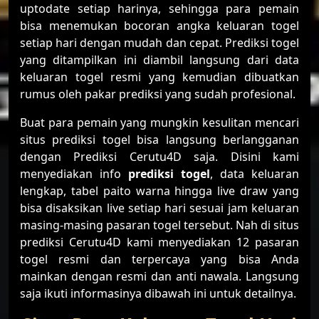
uptodate setiap harinya, sehingga para pemain
bisa menemukan bocoran angka keluaran togel
setiap hari dengan mudah dan cepat. Prediksi togel
yang ditampilkan ini diambil langsung dari data
keluaran togel resmi yang kemudian dibuatkan
rumus oleh pakar prediksi yang sudah profesional.
Buat para pemain yang mungkin kesulitan mencari
situs prediksi togel bisa langsung berlangganan
dengan Prediksi Cerutu4D saja. Disini kami
menyediakan info
prediksi togel
, data keluaran
lengkap, tabel paito warna hingga live draw yang
bisa disaksikan live setiap hari sesuai jam keluaran
masing-masing pasaran togel tersebut. Nah di situs
prediksi Cerutu4D kami menyediakan 12 pasaran
togel resmi dan terpercaya yang bisa Anda
mainkan dengan resmi dan anti nawala. Langsung
saja ikuti informasinya dibawah ini untuk detailnya.