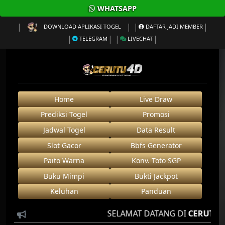
WHATSAPP
DOWNLOAD APLIKASI TOGEL
DAFTAR JADI MEMBER
TELEGRAM
LIVECHAT
Home
Live Draw
Prediksi Togel
Promosi
Jadwal Togel
Data Result
Slot Gacor
Bbfs Generator
Paito Warna
Konv. Toto SGP
Buku Mimpi
Bukti Jackpot
Keluhan
Panduan
SELAMAT DATANG DI
CERUTU4D
B