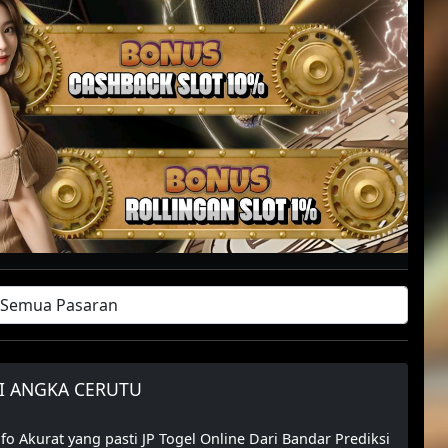
SI ANGKA CERUTU
fo Akurat yang pasti JP Togel Online Dari Bandar Prediksi