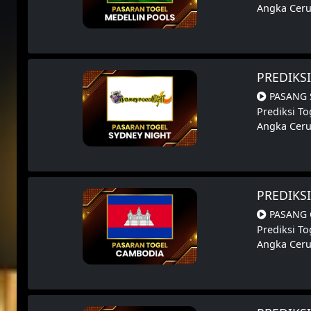
Angka Ceru
PREDIKS
PASANG 
Prediksi To
Angka Ceru
PREDIKS
PASANG 
Prediksi To
Angka Ceru