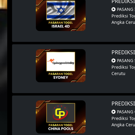
PREDIKSI
PASANG 
Prediksi To
Angka Ceru
PREDIKS
PASANG 
Prediksi To
Cerutu
PREDIKS
PASANG 
Prediksi To
Angka Ceru