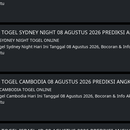
tu
I TOGEL SYDNEY NIGHT 08 AGUSTUS 2026 PREDIKSI 
SYDNEY NIGHT TOGEL ONLINE
gel Sydney Night Hari Ini Tanggal 08 Agustus 2026,
Bocoran & Info
tu
I TOGEL CAMBODIA 08 AGUSTUS 2026 PREDIKSI ANG
CAMBODIA TOGEL ONLINE
gel Cambodia Hari Ini Tanggal 08 Agustus 2026,
Bocoran & Info Ak
tu