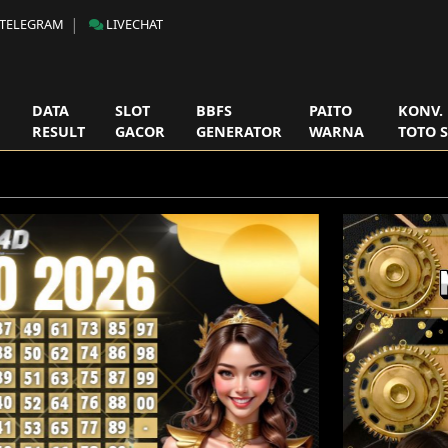
TELEGRAM
LIVECHAT
DATA
SLOT
BBFS
PAITO
KONV.
RESULT
GACOR
GENERATOR
WARNA
TOTO 