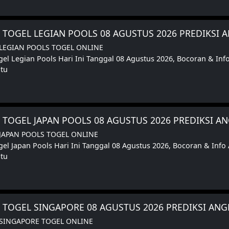
I TOGEL LEGIAN POOLS 08 AGUSTUS 2026 PREDIKSI 
LEGIAN POOLS TOGEL ONLINE
gel Legian Pools Hari Ini Tanggal 08 Agustus 2026,
Bocoran & Info
tu
I TOGEL JAPAN POOLS 08 AGUSTUS 2026 PREDIKSI A
JAPAN POOLS TOGEL ONLINE
gel Japan Pools Hari Ini Tanggal 08 Agustus 2026,
Bocoran & Info 
tu
I TOGEL SINGAPORE 08 AGUSTUS 2026 PREDIKSI AN
SINGAPORE TOGEL ONLINE