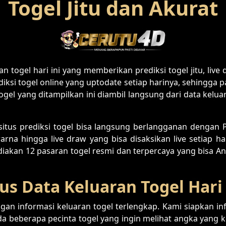
Togel Jitu dan Akurat
n togel hari ini yang memberikan prediksi togel jitu, live
ediksi togel online yang uptodate setiap harinya, sehing
togel yang ditampilkan ini diambil langsung dari data kel
tus prediksi togel bisa langsung berlangganan dengan P
warna hingga live draw yang bisa disaksikan live setiap 
ediakan 12 pasaran togel resmi dan terpercaya yang bisa 
tus Data Keluaran Togel Hari 
ngan informasi keluaran togel terlengkap. Kami siapkan inf
da beberapa pecinta togel yang ingin melihat angka yang 