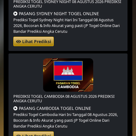
PREDIKSI TOGEL SYDNEY NIGHT 08 AGUSTUS 2026 PREDIKSI
ANGKA CERUTU
PASANG SYDNEY NIGHT TOGEL ONLINE
Prediksi Togel Sydney Night Hari Ini Tanggal 08 Agustus
2026,
Bocoran & Info Akurat yang pasti JP Togel Online Dari
Bandar Prediksi Angka Cerutu
Lihat Prediksi
PREDIKSI TOGEL CAMBODIA 08 AGUSTUS 2026 PREDIKSI
ANGKA CERUTU
PASANG CAMBODIA TOGEL ONLINE
Prediksi Togel Cambodia Hari Ini Tanggal 08 Agustus 2026,
Bocoran & Info Akurat yang pasti JP Togel Online Dari
Bandar Prediksi Angka Cerutu