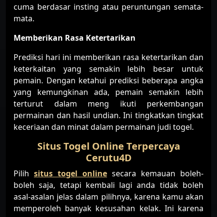
cuma berdasar insting atau peruntungan semata-
mata.
Memberikan Rasa Ketertarikan
Prediksi hari ini memberikan rasa ketertarikan dan
keterkaitan yang semakin lebih besar untuk
pemain. Dengan ketahui prediksi beberapa angka
yang kemungkinan ada, pemain semakin lebih
terturut dalam meng ikuti perkembangan
permainan dan hasil undian. Ini tingkatkan tingkat
keceriaan dan minat dalam permainan judi togel.
Situs Togel Online Terpercaya
Cerutu4D
Pilih
situs togel online
secara kemauan boleh-
boleh saja, tetapi kembali lagi anda tidak boleh
asal-asalan jelas dalam pilihnya, karena kamu akan
memperoleh banyak kesusahan kelak. Ini karena