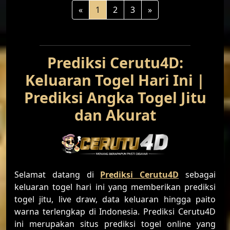
«
1
2
3
»
Prediksi Cerutu4D:
Keluaran Togel Hari Ini |
Prediksi Angka Togel Jitu
dan Akurat
Selamat datang di
Prediksi Cerutu4D
sebagai
keluaran togel hari ini yang memberikan prediksi
togel jitu, live draw, data keluaran hingga paito
warna terlengkap di Indonesia. Prediksi Cerutu4D
ini merupakan situs prediksi togel online yang