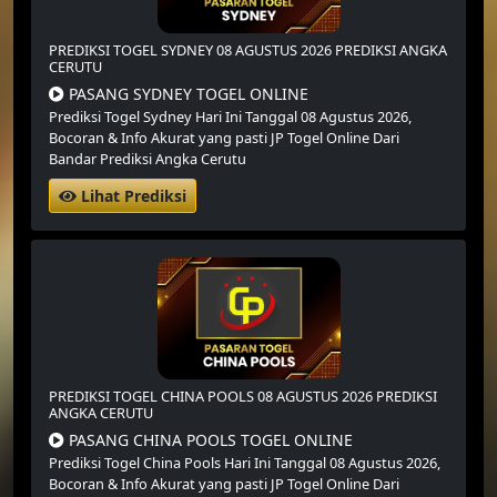
PREDIKSI TOGEL SYDNEY 08 AGUSTUS 2026 PREDIKSI ANGKA
CERUTU
PASANG SYDNEY TOGEL ONLINE
Prediksi Togel Sydney Hari Ini Tanggal 08 Agustus 2026,
Bocoran & Info Akurat yang pasti JP Togel Online Dari
Bandar Prediksi Angka Cerutu
Lihat Prediksi
PREDIKSI TOGEL CHINA POOLS 08 AGUSTUS 2026 PREDIKSI
ANGKA CERUTU
PASANG CHINA POOLS TOGEL ONLINE
Prediksi Togel China Pools Hari Ini Tanggal 08 Agustus 2026,
Bocoran & Info Akurat yang pasti JP Togel Online Dari