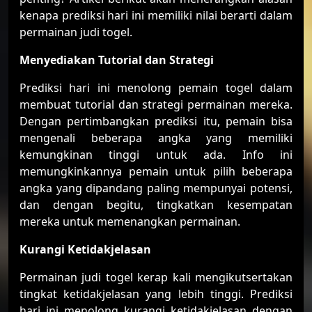
kenapa prediksi hari ini memiliki nilai berarti dalam
permainan judi togel.
Menyediakan Tutorial dan Strategi
Prediksi hari ini menolong pemain togel dalam
membuat tutorial dan strategi permainan mereka.
Dengan pertimbangkan prediksi itu, pemain bisa
mengenali beberapa angka yang memiliki
kemungkinan tinggi untuk ada. Info ini
memungkinkannya pemain untuk pilih beberapa
angka yang dipandang paling mempunyai potensi,
dan dengan begitu, tingkatkan kesempatan
mereka untuk memenangkan permainan.
Kurangi Ketidakjelasan
Permainan judi togel kerap kali mengikutsertakan
tingkat ketidakjelasan yang lebih tinggi. Prediksi
hari ini menolong kurangi ketidakjelasan dengan