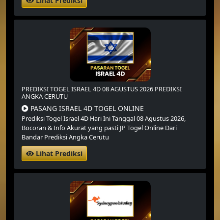
Lihat Prediksi
PREDIKSI TOGEL ISRAEL 4D 08 AGUSTUS 2026 PREDIKSI
ANGKA CERUTU
PASANG ISRAEL 4D TOGEL ONLINE
Prediksi Togel Israel 4D Hari Ini Tanggal 08 Agustus 2026,
Bocoran & Info Akurat yang pasti JP Togel Online Dari
Bandar Prediksi Angka Cerutu
Lihat Prediksi