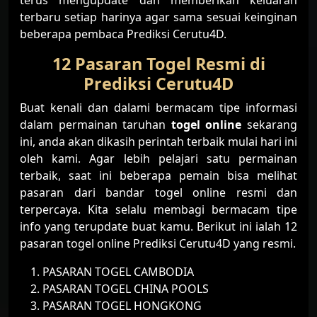
terus mengupdate dan memberikan keluaran
terbaru setiap harinya agar sama sesuai keinginan
beberapa pembaca Prediksi Cerutu4D.
12 Pasaran Togel Resmi di
Prediksi Cerutu4D
Buat kenali dan dalami bermacam tipe informasi
dalam permainan taruhan
togel online
sekarang
ini, anda akan dikasih perintah terbaik mulai hari ini
oleh kami. Agar lebih pelajari satu permainan
terbaik, saat ini beberapa pemain bisa melihat
pasaran dari bandar togel online resmi dan
terpercaya. Kita selalu membagi bermacam tipe
info yang terupdate buat kamu. Berikut ini ialah 12
pasaran togel online Prediksi Cerutu4D yang resmi.
PASARAN TOGEL CAMBODIA
PASARAN TOGEL CHINA POOLS
PASARAN TOGEL HONGKONG