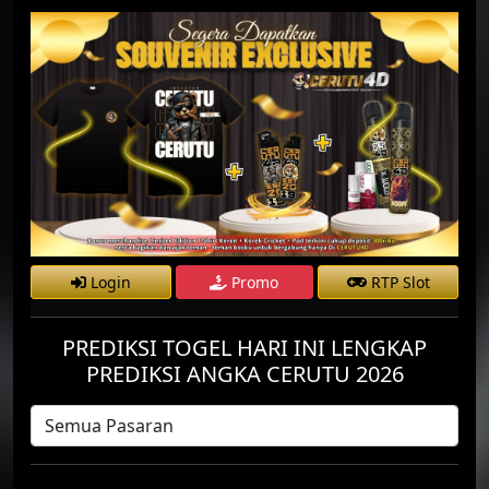
Login
Promo
RTP Slot
PREDIKSI TOGEL HARI INI LENGKAP
PREDIKSI ANGKA CERUTU 2026