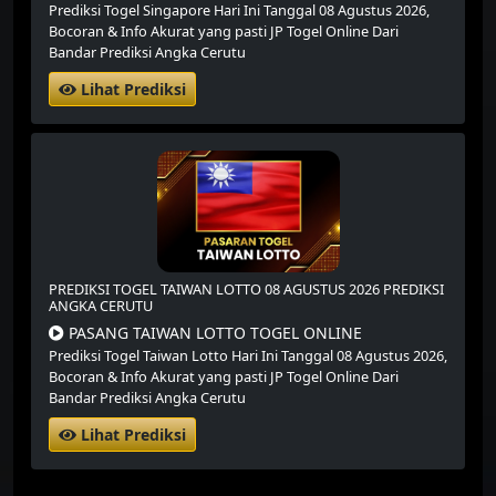
Prediksi Togel Singapore Hari Ini Tanggal 08 Agustus 2026,
Bocoran & Info Akurat yang pasti JP Togel Online Dari
Bandar Prediksi Angka Cerutu
Lihat Prediksi
PREDIKSI TOGEL TAIWAN LOTTO 08 AGUSTUS 2026 PREDIKSI
ANGKA CERUTU
PASANG TAIWAN LOTTO TOGEL ONLINE
Prediksi Togel Taiwan Lotto Hari Ini Tanggal 08 Agustus 2026,
Bocoran & Info Akurat yang pasti JP Togel Online Dari
Bandar Prediksi Angka Cerutu
Lihat Prediksi