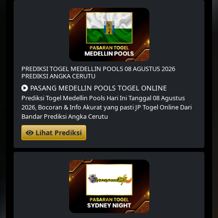
PREDIKSI TOGEL MEDELLIN POOLS 08 AGUSTUS 2026
PREDIKSI ANGKA CERUTU
PASANG MEDELLIN POOLS TOGEL ONLINE
Prediksi Togel Medellin Pools Hari Ini Tanggal 08 Agustus
2026,
Bocoran & Info Akurat yang pasti JP Togel Online Dari
Bandar Prediksi Angka Cerutu
Lihat Prediksi