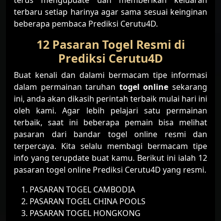
terus mengupdate dan memberikan keluaran
terbaru setiap harinya agar sama sesuai keinginan
beberapa pembaca Prediksi Cerutu4D.
12 Pasaran Togel Resmi di
Prediksi Cerutu4D
Buat kenali dan dalami bermacam tipe informasi
dalam permainan taruhan
togel online
sekarang
ini, anda akan dikasih perintah terbaik mulai hari ini
oleh kami. Agar lebih pelajari satu permainan
terbaik, saat ini beberapa pemain bisa melihat
pasaran dari bandar togel online resmi dan
terpercaya. Kita selalu membagi bermacam tipe
info yang terupdate buat kamu. Berikut ini ialah 12
pasaran togel online Prediksi Cerutu4D yang resmi.
PASARAN TOGEL CAMBODIA
PASARAN TOGEL CHINA POOLS
PASARAN TOGEL HONGKONG