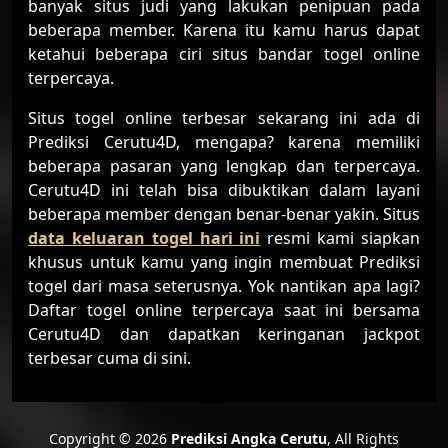
banyak situs judi yang lakukan penipuan pada
beberapa member. Karena itu kamu harus dapat
ketahui beberapa ciri situs bandar togel online
terpercaya.
Situs togel online terbesar sekarang ini ada di
Prediksi Cerutu4D, mengapa? karena memiliki
beberapa pasaran yang lengkap dan terpercaya.
Cerutu4D ini telah bisa dibuktikan dalam layani
beberapa member dengan benar-benar yakin. Situs
data keluaran togel hari ini
resmi kami siapkan
khusus untuk kamu yang ingin membuat Prediksi
togel dari masa seterusnya. Yok nantikan apa lagi?
Daftar togel online terpercaya saat ini bersama
Cerutu4D dan dapatkan keringanan jackpot
terbesar cuma di sini.
Copyright © 2026
Prediksi Angka Cerutu
, All Rights