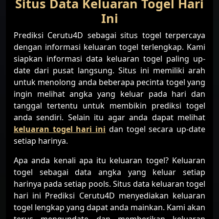
Situs Data Keluaran Togel Hari
Ini
Prediksi Cerutu4D sebagai situs togel terpercaya
dengan informasi keluaran togel terlengkap. Kami
siapkan informasi data keluaran togel paling up-
date dari pusat langsung. Situs ini memiliki arah
untuk menolong anda beberapa pecinta togel yang
ingin melihat angka yang keluar pada hari dan
tanggal tertentu untuk membikin prediksi togel
anda sendiri. Selain itu agar anda dapat melihat
keluaran togel hari ini
dan togel secara up-date
setiap harinya.
Apa anda kenali apa itu keluaran togel? Keluaran
togel sebagai data angka yang keluar setiap
harinya pada setiap pools. Situs data keluaran togel
hari ini Prediksi Cerutu4D menyediakan keluaran
togel lengkap yang dapat anda mainkan. Kami akan