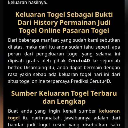
keluaran hasilnya.
Keluaran Togel Sebagai Bukti
Dari History Permainan Judi
Togel Online Pasaran Togel
Dari beberapa manfaat yang sudah kami sebutkan
di atas, maka dari itu anda sudah tahu seperti apa
peran dari pengeluaran togel yang selama ini
dipisah gratis oleh pihak
Cerutu4D
ke sejumlah
bettor. Disamping itu, anda dapat bermain dengan
rasa yakin sebab ada keluaran togel hari ini dari
situs togel online terpercaya Prediksi Cerutu4D.
Sumber Keluaran Togel Terbaru
dan Lengkap
Buat anda yang ingin kenali sumber
keluaran
togel
itu darimanakah, jawabannya adalah dari
bandar judi togel resmi yang disebutkan satu