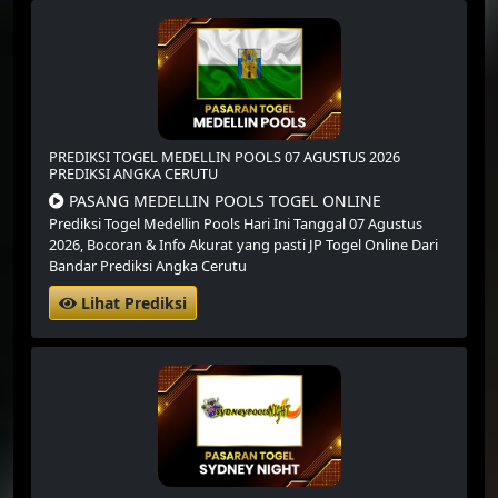
PREDIKSI TOGEL MEDELLIN POOLS 07 AGUSTUS 2026
PREDIKSI ANGKA CERUTU
PASANG MEDELLIN POOLS TOGEL ONLINE
Prediksi Togel Medellin Pools Hari Ini Tanggal 07 Agustus
2026,
Bocoran & Info Akurat yang pasti JP Togel Online Dari
Bandar Prediksi Angka Cerutu
Lihat Prediksi