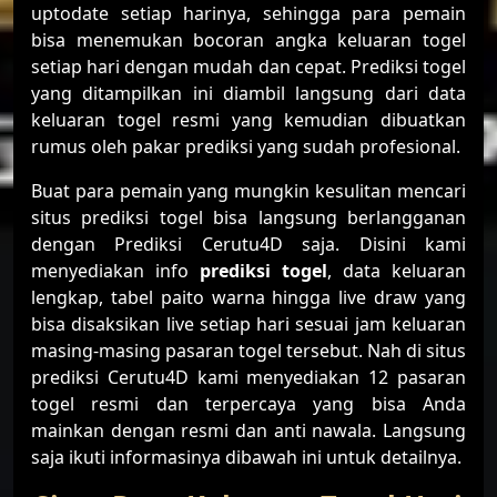
uptodate setiap harinya, sehingga para pemain
bisa menemukan bocoran angka keluaran togel
setiap hari dengan mudah dan cepat. Prediksi togel
yang ditampilkan ini diambil langsung dari data
keluaran togel resmi yang kemudian dibuatkan
rumus oleh pakar prediksi yang sudah profesional.
Buat para pemain yang mungkin kesulitan mencari
situs prediksi togel bisa langsung berlangganan
dengan Prediksi Cerutu4D saja. Disini kami
menyediakan info
prediksi togel
, data keluaran
lengkap, tabel paito warna hingga live draw yang
bisa disaksikan live setiap hari sesuai jam keluaran
masing-masing pasaran togel tersebut. Nah di situs
prediksi Cerutu4D kami menyediakan 12 pasaran
togel resmi dan terpercaya yang bisa Anda
mainkan dengan resmi dan anti nawala. Langsung
saja ikuti informasinya dibawah ini untuk detailnya.