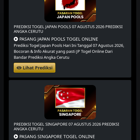
PREDIKSI TOGEL JAPAN POOLS 07 AGUSTUS 2026 PREDIKSI
ANGKA CERUTU
PASANG JAPAN POOLS TOGEL ONLINE
Prediksi Togel Japan Pools Hari Ini Tanggal 07 Agustus 2026,
Bocoran & Info Akurat yang pasti JP Togel Online Dari
Bandar Prediksi Angka Cerutu
Lihat Prediksi
PREDIKSI TOGEL SINGAPORE 07 AGUSTUS 2026 PREDIKSI
ANGKA CERUTU
PASANG SINGAPORE TOGEL ONLINE