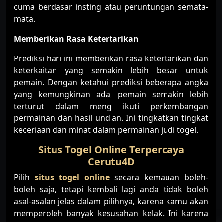
cuma berdasar insting atau peruntungan semata-
mata.
Memberikan Rasa Ketertarikan
Prediksi hari ini memberikan rasa ketertarikan dan
keterkaitan yang semakin lebih besar untuk
pemain. Dengan ketahui prediksi beberapa angka
yang kemungkinan ada, pemain semakin lebih
terturut dalam meng ikuti perkembangan
permainan dan hasil undian. Ini tingkatkan tingkat
keceriaan dan minat dalam permainan judi togel.
Situs Togel Online Terpercaya
Cerutu4D
Pilih
situs togel online
secara kemauan boleh-
boleh saja, tetapi kembali lagi anda tidak boleh
asal-asalan jelas dalam pilihnya, karena kamu akan
memperoleh banyak kesusahan kelak. Ini karena